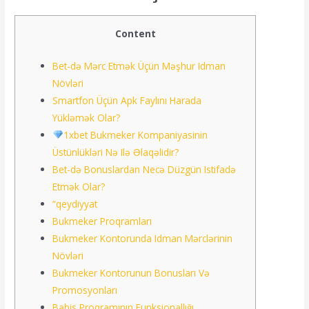
Content
Bet-də Mərc Etmək Üçün Məşhur Idman
Növləri
Smartfon Üçün Apk Faylını Harada
Yükləmək Olar?
1xbet Bukmeker Kompaniyasinin
Üstünlükləri Nə Ilə Əlaqəlidir?
Bet-də Bonuslardan Necə Düzgün Istifadə
Etmək Olar?
“qeydiyyat
Bukmeker Proqramları
Bukmeker Kontorunda Idman Mərclərinin
Növləri
Bukmeker Kontorunun Bonusları Və
Promosyonları
Bahis Proqramının Funksionallığı