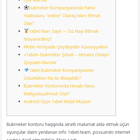
bukmeker Kompaniyasinda Hansi
Hadisələrə “online” Olaraq Mərc Etmək
Olar?
1xbet Mərc Sayti — Siz Nəyi Bilmək
Istəyərərdiniz?
Mobil Versiyada Qeydiyyatın Xüsusiyyətləri
«1xbet» Bukmeker Şirkəti – Idmana Onlayn
Qoyulan Mərclər
1xbet Bukmeker Kompaniyasinin
Üstünlükləri Nə Ilə Əlaqəlidir?
Bukmeker Kontorunda Hesabı Necə
Maliyyələşdirmək Olar?
Android Üçün 1xbet Mobil Müştəri
Bukmeker kontoru haqqında ətraflı məlumat əldə etmək üçün
oyunçular daim yenilənən info 1xbet-team. possuindo internet
saytına daxil olmalıdırlar. Mərc saytı