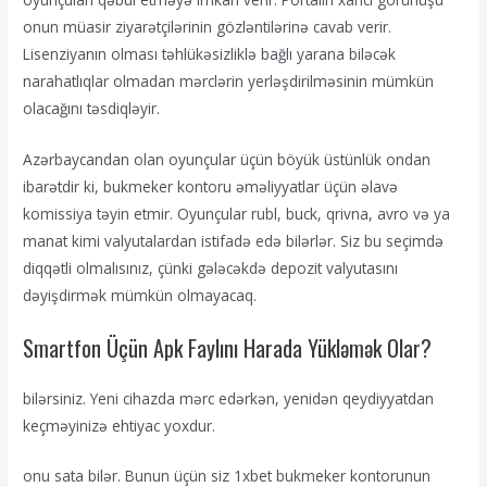
onun müasir ziyarətçilərinin gözləntilərinə cavab verir.
Lisenziyanın olması təhlükəsizliklə bağlı yarana biləcək
narahatlıqlar olmadan mərclərin yerləşdirilməsinin mümkün
olacağını təsdiqləyir.
Azərbaycandan olan oyunçular üçün böyük üstünlük ondan
ibarətdir ki, bukmeker kontoru əməliyyatlar üçün əlavə
komissiya təyin etmir. Oyunçular rubl, buck, qrivna, avro və ya
manat kimi valyutalardan istifadə edə bilərlər. Siz bu seçimdə
diqqətli olmalısınız, çünki gələcəkdə depozit valyutasını
dəyişdirmək mümkün olmayacaq.
Smartfon Üçün Apk Faylını Harada Yükləmək Olar?
bilərsiniz. Yeni cihazda mərc edərkən, yenidən qeydiyyatdan
keçməyinizə ehtiyac yoxdur.
onu sata bilər. Bunun üçün siz 1xbet bukmeker kontorunun