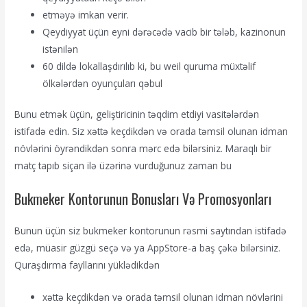
etməyə imkan verir.
Qeydiyyat üçün eyni dərəcədə vacib bir tələb, kazinonun
istənilən
60 dildə lokallaşdırılıb ki, bu weil quruma müxtəlif
ölkələrdən oyunçuları qəbul
Bunu etmək üçün, geliştiricinin təqdim etdiyi vasitələrdən
istifadə edin. Siz xəttə keçdikdən və orada təmsil olunan idman
növlərini öyrəndikdən sonra mərc edə bilərsiniz. Maraqlı bir
matç tapıb siçan ilə üzərinə vurduğunuz zaman bu
Bukmeker Kontorunun Bonusları Və Promosyonları
Bunun üçün siz bukmeker kontorunun rəsmi saytından istifadə
edə, müasir güzgü seçə və ya AppStore-a baş çəkə bilərsiniz.
Quraşdırma fayllarını yüklədikdən
xəttə keçdikdən və orada təmsil olunan idman növlərini