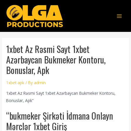
1xbet Az Rəsmi Sayt 1xbet
Azərbaycan Bukmeker Kontoru,
Bonuslar, Apk
1xbet apk
/ By
admin
1xbet Az Rəsmi Sayt 1xbet Azərbaycan Bukmeker Kontoru,
Bonuslar, Apk”
“bukmeker Şirkəti İdmana Onlayn
Mərclər 1xbet Giriş