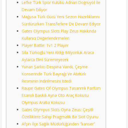
Lefke Türk Spor Kulübü Adnan Doğruyol İle
Devam Edi̇yor
Mağusa Türk Gücü Yeni Sezon Hazırlıklarını
Sürdürürken Transferlere De Devam Ediyor
Gates Olympus Slots Play Zeus Hakkında
Kullanıcı Değerlendirmeleri
Player Battle: 1v1 2 Player
Sıla Türkoğlu Yeni Aldığı Milyonluk Araca
Aylarca Elini Süremeyecek
Yunan Şarkıcı Despina Vandi, Çeşme
Konserinde Türk Bayrağı Ve Atatürk
Resminin Indirilmesini Istedi
Raupe Gates Of Olympus Tasarımlı Parfüm
Esanslı Baskılı Ayna Oto Araç Kokusu
Olympus Araba Kokusu
Gates Olympus Slots Oyna Zeus: Çeşitli
Özelliklere Sahip Pragmatik Bir Slot Oyunu
Afşin İlçe Sağlık Müdürlüğünden “kanser”