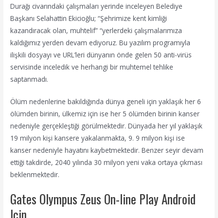
Durağı civarındaki çalışmaları yerinde inceleyen Belediye
Başkanı Selahattin Ekicioğlu; “Şehrimize kent kimliği
kazandıracak olan, muhtelif” “yerlerdeki çalışmalarımıza
kaldığımız yerden devam ediyoruz. Bu yazılım programıyla
ilişkili dosyayı ve URL’leri dünyanın önde gelen 50 anti-virüs
servisinde inceledik ve herhangi bir muhtemel tehlike
saptanmadı.
Ölüm nedenlerine bakıldığında dünya geneli için yaklaşık her 6
ölümden birinin, ülkemiz için ise her 5 ölümden birinin kanser
nedeniyle gerçekleştiği görülmektedir. Dünyada her yıl yaklaşık
19 milyon kişi kansere yakalanmakta, 9. 9 milyon kişi ise
kanser nedeniyle hayatını kaybetmektedir. Benzer seyir devam
ettiği takdirde, 2040 yılında 30 milyon yeni vaka ortaya çıkması
beklenmektedir.
Gates Olympus Zeus On-line Play Android
Için