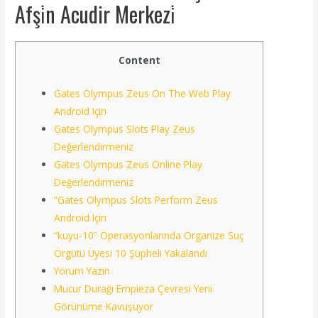
Afşi̇n Acudir Merkezi̇
Content
Gates Olympus Zeus On The Web Play
Android Için
Gates Olympus Slots Play Zeus
Değerlendirmeniz
Gates Olympus Zeus Online Play
Değerlendirmeniz
“Gates Olympus Slots Perform Zeus
Android Için
“kuyu-10” Operasyonlarında Organize Suç
Örgütü Üyesi 10 Şüpheli Yakalandı
Yorum Yazın
Mucur Durağı Empieza Çevresi Yeni
Görünüme Kavuşuyor