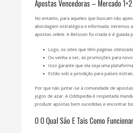
Apostas Vencedoras – Mercado 1×2
No entanto, para aqueles que buscam não apena
abordagem estratégica e informada. Veremos a
apostas online. A Betsson foi criada e é guia
Logo, os sites que têm páginas otimizada
Ou venha a ser, as promoções para novo
Isso garante que ela seja uma plataforma
Estão sob a jurisdição para países estra
Por que não juntar-se à comunidade de apostas 
jogos de azar. A Oddspedia é respeitada mundi
produzir apostas bem sucedidas e encontrar b
O O Qual São E Tais Como Funciona