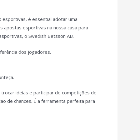
esportivas, é essential adotar uma
 apostas esportivas na nossa casa para
esportivas, o Swedish Betsson AB.
ferência dos jogadores.
onteça.
trocar ideias e participar de competições de
o de chances. É a ferramenta perfeita para