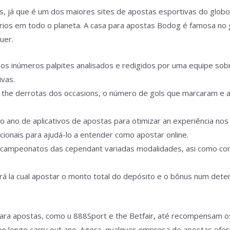
, já que é um dos maiores sites de apostas esportivas do globo
rios em todo o planeta. A casa para apostas Bodog é famosa no 
uer.
dos inúmeros palpites analisados e redigidos por uma equipe sob
vas.
t the derrotas dos occasions, o número de gols que marcaram e a
o ano de aplicativos de apostas para otimizar an experiência nos
ionais para ajudá-lo a entender como apostar online.
e campeonatos das cependant variadas modalidades, asi como corr
 terá la cual apostar o monto total do depósito e o bônus num d
ara apostas, como u 888Sport e the Betfair, até recompensam os
o longo carry out ano. Agora, qualquer empresa de apostas ofer