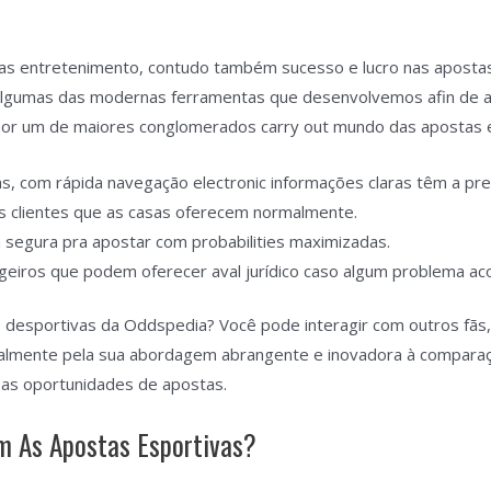
s entretenimento, contudo também sucesso e lucro nas apostas 
lgumas das modernas ferramentas que desenvolvemos afin de as
da por um de maiores conglomerados carry out mundo das apostas 
s, com rápida navegação electronic informações claras têm a pre
s clientes que as casas oferecem normalmente.
 segura pra apostar com probabilities maximizadas.
ngeiros que podem oferecer aval jurídico caso algum problema ac
desportivas da Oddspedia? Você pode interagir com outros fãs, 
almente pela sua abordagem abrangente e inovadora à comparaçã
oas oportunidades de apostas.
m As Apostas Esportivas?