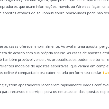
s compradores que usam informações móveis ou Wireless façam u
 de apostas através do seu bônus sobre boas-vindas pode não s
e as casas oferecem normalmente. Ao avaliar uma aposta, pergunt
 está de acordo com sua própria análise. As casas de apostas atr
 é também provável vencer. As probabilidades podem se tornar ex
diferentes modelos de apostas esportivas, que variam em complex
stas online é compactado pra caber na tela perform seu celular
1wi
g system apostadores receberem rapidamente dados confiáveis,
para recursos e serviços para os entusiastas das apostas espo
.