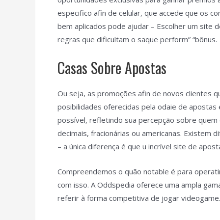
especifico afin de celular, que accede que o
bem aplicados pode ajudar – Escolher um site
regras que dificultam o saque perform” “bônus.
Casas Sobre Apostas
Ou seja, as promoções afin de novos clientes qu
posibilidades oferecidas pela odaie de apostas
possível, refletindo sua percepção sobre quem
decimais, fracionárias ou americanas. Existem 
– a única diferença é que u incrível site de apo
Compreendemos o quão notable é para operatin
com isso. A Oddspedia oferece uma ampla gama 
referir à forma competitiva de jogar videogame