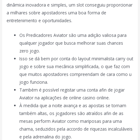
dinâmica inovadora e simples, um slot conseguiu proporcionar
a milhares sobre apostadores uma boa forma de
entretenimento e oportunidades.
Os Predicadores Aviator são uma adição valiosa para
qualquer jogador que busca melhorar suas chances
zero jogo.
Isso se dá bem por conta do layout minimalista carry out
jogo e sobre sua mecânica simplificada, o que faz com
que muitos apostadores compreendam de cara como u
jogo funciona.
Também é possível registar uma conta afin de jogar
Aviator na aplicações de online casino online.
À medida que a noite avança e as apostas se tornam
também altas, os jogadores são atraídos afin de as
mesas perform Aviator como mariposas para uma
chama, seduzidos pela accordo de riquezas incalculáveis
e pela adrenalina do jogo.