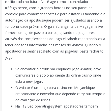
multiplicada no futuro. Você age como 1 controlador de
tráfego aéreo, com 2 grandes botões no seu painel de
controle para confirmar apostas e para estafar. O tamanho e a
automação da aposta/saque podem ser ajustados usando a
funcionalidade próxima. O guia abrangente da Megagamelive
fornece um guide passo a passo, guiando os jogadores
através das complexidades do jogo elizabeth capacitando-os a
tener decisões informadas nas mesas do Aviator. Quando o
apostador se sentir satisfeito com as jogadas, basta fechar to
jogo.
Se encontrar o problema enquanto joga Aviator, deve
comunicarse o apoio ao cliente do online casino onde
está a new jogar.
O Aviator é um jogo para casino em Moçambique
emocionante e inovador que depende carry out tempo e
da avaliação de riscos.
Na F12 Bet, operating-system apostadores também