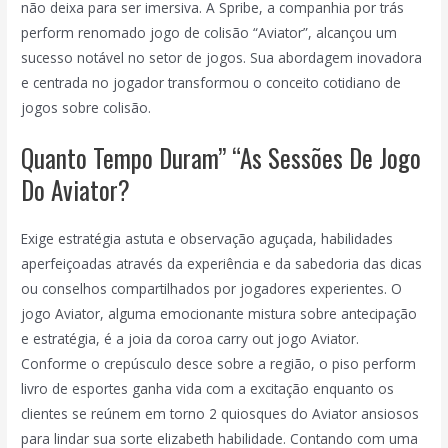
não deixa para ser imersiva. A Spribe, a companhia por trás
perform renomado jogo de colisão “Aviator”, alcançou um
sucesso notável no setor de jogos. Sua abordagem inovadora
e centrada no jogador transformou o conceito cotidiano de
jogos sobre colisão.
Quanto Tempo Duram” “As Sessões De Jogo
Do Aviator?
Exige estratégia astuta e observação aguçada, habilidades
aperfeiçoadas através da experiência e da sabedoria das dicas
ou conselhos compartilhados por jogadores experientes. O
jogo Aviator, alguma emocionante mistura sobre antecipação
e estratégia, é a joia da coroa carry out jogo Aviator.
Conforme o crepúsculo desce sobre a região, o piso perform
livro de esportes ganha vida com a excitação enquanto os
clientes se reúnem em torno 2 quiosques do Aviator ansiosos
para lindar sua sorte elizabeth habilidade. Contando com uma