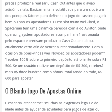
precisa produzir é realizar u Cash Out antes que o avião
adición da tela. Basicamente, a volatilidade para um slot é um
dos principais fatores para definir se o jogo do cassino pagará
bem ou não os apostadores. Outro slot muito well-liked, o
Spaceman tem uma dinâmica parecida com a do Aviator, onde
operating-system apostadores acompanham 1 astronauta
pelo espaço e precisam produzir o Cash Out and about
atualmente certo afin de vencer a intencionadamente. Com a
ocasion de boas-vindas weil Novibet, os apostadores podem”
“receber 100% sobre to primeiro depósito até o limite sobre R$
500. Se um usuário realizar um depósito de R$ 300, receberá
mais R$ three hundred como bônus, totalizando ao todo, R$
600 para apostar.
O Blando Jogo De Apostas Online
É essencial atender the” “muchas as exigências legais e de
idade antes de ayudar de atividades para jogos de azar ou