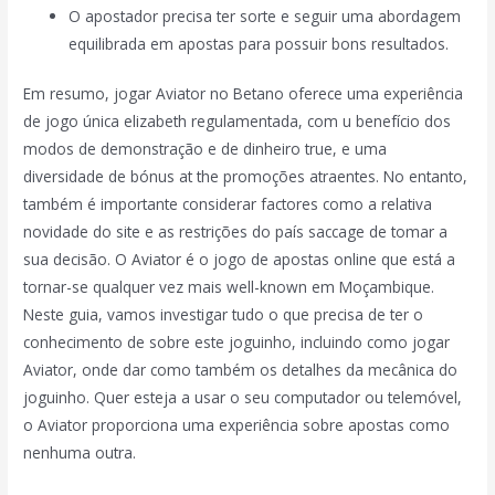
O apostador precisa ter sorte e seguir uma abordagem
equilibrada em apostas para possuir bons resultados.
Em resumo, jogar Aviator no Betano oferece uma experiência
de jogo única elizabeth regulamentada, com u benefício dos
modos de demonstração e de dinheiro true, e uma
diversidade de bónus at the promoções atraentes. No entanto,
também é importante considerar factores como a relativa
novidade do site e as restrições do país saccage de tomar a
sua decisão. O Aviator é o jogo de apostas online que está a
tornar-se qualquer vez mais well-known em Moçambique.
Neste guia, vamos investigar tudo o que precisa de ter o
conhecimento de sobre este joguinho, incluindo como jogar
Aviator, onde dar como também os detalhes da mecânica do
joguinho. Quer esteja a usar o seu computador ou telemóvel,
o Aviator proporciona uma experiência sobre apostas como
nenhuma outra.