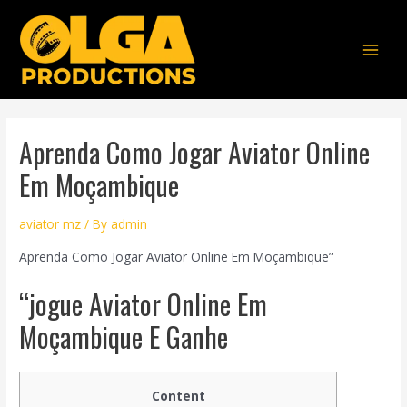
Aprenda Como Jogar Aviator Online
Em Moçambique
aviator mz
/ By
admin
Aprenda Como Jogar Aviator Online Em Moçambique”
“jogue Aviator Online Em
Moçambique E Ganhe
Content