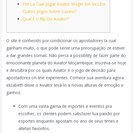
Por La Cual Jogar Aviator Wager Em Vez De
Outros Jogos Sobre Casino?
Qual É U Rtp Do Aviator?
O site é conhecido por condicionar os apostadores la cual
ganham muito, o que pode servir uma preocupação ze estiver
a dar grandes somas. Não perca a possibility de fazer parte do
emocionante planeta do Aviator Moçambique. Inscreva-se hoje
e descubra por os quais Aviator é o jogo de decisão para
apostadores on-line experientes. Comece sua aventura agora
elizabeth deixe o Aviator levá-lo a novas alturas de emoção e
ganhos.
Com uma vasta gama de esportes e eventos pra
escolher, os clientes podem satisfazer tua paixão por
esportes enquanto apostam no ano de seus times e
atletas favoritos.