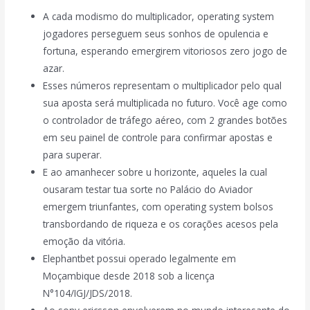
A cada modismo do multiplicador, operating system
jogadores perseguem seus sonhos de opulencia e
fortuna, esperando emergirem vitoriosos zero jogo de
azar.
Esses números representam o multiplicador pelo qual
sua aposta será multiplicada no futuro. Você age como
o controlador de tráfego aéreo, com 2 grandes botões
em seu painel de controle para confirmar apostas e
para superar.
E ao amanhecer sobre u horizonte, aqueles la cual
ousaram testar tua sorte no Palácio do Aviador
emergem triunfantes, com operating system bolsos
transbordando de riqueza e os corações acesos pela
emoção da vitória.
Elephantbet possui operado legalmente em
Moçambique desde 2018 sob a licença
N°104/IGJ/JDS/2018.