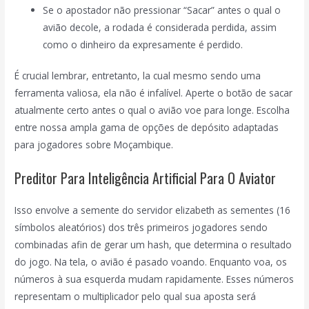
Se o apostador não pressionar “Sacar” antes o qual o
avião decole, a rodada é considerada perdida, assim
como o dinheiro da expresamente é perdido.
É crucial lembrar, entretanto, la cual mesmo sendo uma
ferramenta valiosa, ela não é infalível. Aperte o botão de sacar
atualmente certo antes o qual o avião voe para longe. Escolha
entre nossa ampla gama de opções de depósito adaptadas
para jogadores sobre Moçambique.
Preditor Para Inteligência Artificial Para O Aviator
Isso envolve a semente do servidor elizabeth as sementes (16
símbolos aleatórios) dos três primeiros jogadores sendo
combinadas afin de gerar um hash, que determina o resultado
do jogo. Na tela, o avião é pasado voando. Enquanto voa, os
números à sua esquerda mudam rapidamente. Esses números
representam o multiplicador pelo qual sua aposta será