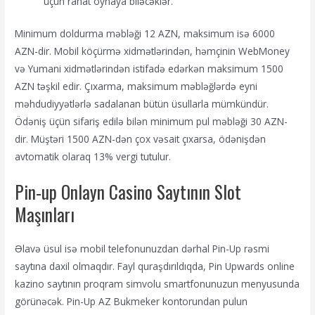
üçün rahat oynaya biləcəklər.
Minimum doldurma məbləği 12 AZN, maksimum isə 6000
AZN-dir. Mobil köçürmə xidmətlərindən, həmçinin WebMoney
və Yumani xidmətlərindən istifadə edərkən maksimum 1500
AZN təşkil edir. Çıxarma, maksimum məbləğlərdə eyni
məhdudiyyətlərlə sadalanan bütün üsullarla mümkündür.
Ödəniş üçün sifariş edilə bilən minimum pul məbləği 30 AZN-
dir. Müştəri 1500 AZN-dən çox vəsait çıxarsa, ödənişdən
avtomatik olaraq 13% vergi tutulur.
Pin-up Onlayn Casino Saytının Slot
Maşınları
Əlavə üsul isə mobil telefonunuzdan dərhal Pin-Up rəsmi
saytına daxil olmaqdır. Fayl quraşdırıldıqda, Pin Upwards online
kazino saytının proqram simvolu smartfonunuzun menyusunda
görünəcək. Pin-Up AZ Bukmeker kontorundan pulun