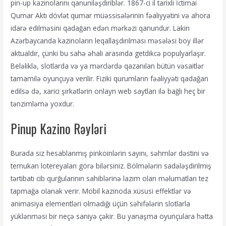
pin-up kazinolarını qanuniləşdiriblər. 1867-ci il tarixli İctimai
Qumar Aktı dövlət qumar müəssisələrinin fəaliyyətini və ahora
idarə edilməsini qadağan edən mərkəzi qanundur. Lakin
Azərbaycanda kazinoların leqallaşdırılması məsələsi boy illər
aktualdır, çünki bu sahə əhali arasında getdikcə populyarlaşır.
Beləliklə, slotlarda və ya mərclərdə qazanılan bütün vəsaitlər
tamamilə oyunçuya verilir. Fiziki qurumların fəaliyyəti qadağan
edilsə də, xarici şirkətlərin onlayn web saytları ilə bağlı heç bir
tənzimləmə yoxdur.
Pinup Kazino Rəyləri
Burada siz hesablanmış pinkoinlərin sayını, səhmlər dəstini və
temukan lotereyaları görə bilərsiniz. Bölmələrin sadələşdirilmiş
tərtibatı cib qurğularının sahiblərinə lazım olan məlumatları tez
tapmağa olanak verir. Mobil kazinoda xüsusi effektlər və
animasiya elementləri olmadığı üçün səhifələrin slotlarla
yüklənməsi bir neçə saniyə çəkir. Bu yanaşma oyunçulara hətta