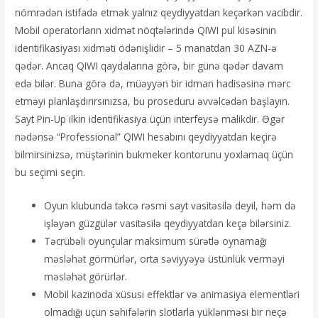
nömrədən istifadə etmək yalnız qeydiyyatdan keçərkən vacibdir.
Mobil operatorların xidmət nöqtələrində QIWI pul kisəsinin
identifikasiyası xidməti ödənişlidir – 5 manatdan 30 AZN-ə
qədər. Ancaq QIWI qaydalarına görə, bir günə qədər davam
edə bilər. Buna görə də, müəyyən bir idman hadisəsinə mərc
etməyi planlaşdırırsınızsa, bu proseduru əvvəlcədən başlayın.
Sayt Pin-Up ilkin identifikasiya üçün interfeysə malikdir. Əgər
nədənsə “Professional” QIWI hesabını qeydiyyatdan keçirə
bilmirsinizsə, müştərinin bukmeker kontorunu yoxlamaq üçün
bu seçimi seçin.
Oyun klubunda təkcə rəsmi sayt vasitəsilə deyil, həm də
işləyən güzgülər vasitəsilə qeydiyyatdan keçə bilərsiniz.
Təcrübəli oyunçular maksimum sürətlə oynamağı
məsləhət görmürlər, orta səviyyəyə üstünlük verməyi
məsləhət görürlər.
Mobil kazinoda xüsusi effektlər və animasiya elementləri
olmadığı üçün səhifələrin slotlarla yüklənməsi bir neçə