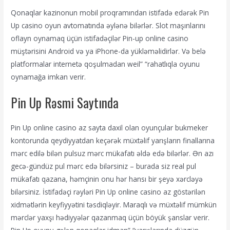
Qonaqlar kazinonun mobil proqramından istifadə edərək Pin
Up casino oyun avtomatında əylənə bilərlər. Slot maşınlarını
oflayn oynamaq üçün istifadəçilər Pin-up online casino
müştərisini Android və ya iPhone-da yükləməlidirlər. Və belə
platformalar internetə qoşulmadan weil” “rahatlıqla oyunu
oynamağa imkan verir.
Pin Up Rəsmi Saytında
Pin Up online casino az sayta daxil olan oyunçular bukmeker
kontorunda qeydiyyatdan keçərək müxtəlif yarışların finallarına
mərc edilə bilən pulsuz mərc mükafatı əldə edə bilərlər. Ən azı
gecə-gündüz pul mərc edə bilərsiniz – burada siz real pul
mükafatı qazana, həmçinin onu hər hansı bir şeyə xərcləyə
bilərsiniz. İstifadəçi rəyləri Pin Up online casino az göstərilən
xidmətlərin keyfiyyətini təsdiqləyir. Maraqlı və müxtəlif mümkün
mərclər yaxşı hədiyyələr qazanmaq üçün böyük şanslar verir.