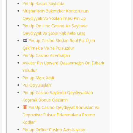
Pin Up Rəsmi Saytında
Müştərilərin Bukmeker Kontorunun
Qeydiyyatı Və Yoxlanılması Pin Up
Pin Up On Line Casino Az Saytında
Qeydiyyat Və Şəxsi Kabinetə Giriş
Pin-up Casino Slotları Real Pul Üçün
Çəkilməklə Və Ya Pulsuzdur
Pin Up Casino Azerbaijan
Aviator Pin Upward Qazanmağın Ən Etibarlı
Yoludur
Pin-up Mərc Xətti
Pul Qoyuluşları:
Pin-up Casino Saytında Qeydiyyatdan
Keçərək Bonus Qazanın
Pin Up Casino Qeydiyyat Bonusları Və
Depozitsiz Pulsuz Fırlanmalarla Promo
Kodlar”
Pin-up Online Casino Azerbaycan: