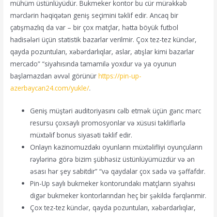
mühüm üstünlüyüdür. Bukmeker kontor bu cür mürəkkəb
mərclərin həqiqətən geniş seçimini təklif edir. Ancaq bir
çatışmazlıq da var – bir çox matçlar, hətta böyük futbol
hadisələri üçün statistik bazarlar verilmir. Çox tez-tez künclər,
qayda pozuntuları, xəbərdarlıqlar, aslar, atışlar kimi bazarlar
mercado” “siyahısında tamamilə yoxdur və ya oyunun
başlamazdan əvvəl görünür
https://pin-up-
azerbaycan24.com/yukle/
.
Geniş müştəri auditoriyasını cəlb etmək üçün gənc mərc
resursu çoxsaylı promosyonlar və xüsusi təkliflərlə
müxtəlif bonus siyasəti təklif edir.
Onlayn kazinomuzdakı oyunların müxtəlifliyi oyunçuların
rəylərinə görə bizim şübhəsiz üstünlüyümüzdür və ən
əsası hər şey sabitdir” “və qaydalar çox sadə və şəffafdır.
Pin-Up saylı bukmeker kontorundakı matçların siyahısı
digər bukmeker kontorlarından heç bir şəkildə fərqlənmir.
Çox tez-tez künclər, qayda pozuntuları, xəbərdarlıqlar,