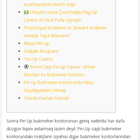
Azərbaycanda Rəsmi Sayt
Uduşları Karta Çıxarmaqla Flag Up
Casino-də Real Pulla Oynayın
Promosyon Kodlarını Və Reward Kodlarını
Harada Tapa Bilərsiniz?
Əlavə Pin-up
Sadiqlik Proqramı
“Pin Up Casino
Rəsmi Sayt Pin-up Oyunu- Idman
Mərcləri Və Bukmeker Kontoru
Pin Up Bukmeker Kontorunda Necə
Qeydi̇yyatdan Olmaq
Texniki Dəstək Xidməti
Sonra Pin Up bukmeker kontorunun geniş xəttində hər dəfə
düzgün liqanı axtarmaq lazım deyil. Pin-Up saylı bukmeker
kontorundakı matçların siyahısı digər bukmeker kontorlarından