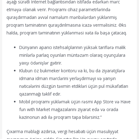
aşağı sürətli İnternet bağlantısından istifadə edərkən mərc
etməyə olanak verir. Proqramı cihaz parametrlərində
quraşdırmadan əvvəl naməlum mənbələrdən yüklənmiş
proqram təminatının quraşdırılmasına icazə verməlisiniz. Əks
halda, proqram təminatının yüklənməsi xəta ilə başa çatacaq.
Dünyanın aparıcı istehsalçılarının yüksək tariflərə malik
minlərlə parlaq oyunları müntəzəm olaraq oyunçulara
yaxşı ödənişlər gətirir.
Klubun öz bukmeker kontoru va ki, bu da ziyarətçilərə
idmana idman mərclərini yerləşdirməyi və yarışın
nəticələrini düzgün təxmin etdikləri üçün pul mükafatları
qazanmağı təklif edir.
Mobil proqramı yükləmək üçün rəsmi App Store və Have
fun with Market mağazalarını ziyarət edə və orada
kazinonun adı ilə proqram tapa bilərsiniz.”
Çıxarma məbləği azdırsa, vergi hesabatı üçün məsuliyyət