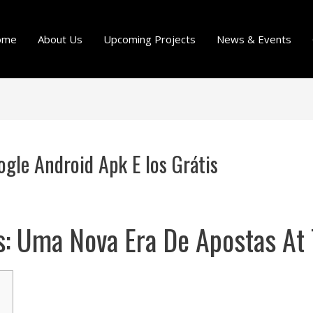
ome
About Us
Upcoming Projects
News & Events
gle Android Apk E Ios Grátis
: Uma Nova Era De Apostas At 