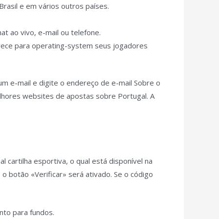
rasil e em vários outros países.
t ao vivo, e-mail ou telefone.
erece para operating-system seus jogadores
um e-mail e digite o endereço de e-mail Sobre o
elhores websites de apostas sobre Portugal. A
 cartilha esportiva, o qual está disponível na
o botão «Verificar» será ativado. Se o código
nto para fundos.