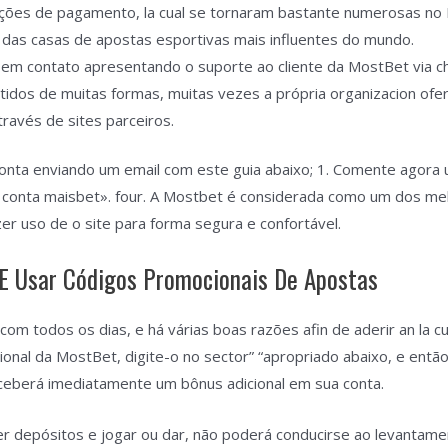
ções de pagamento, la cual se tornaram bastante numerosas no B
das casas de apostas esportivas mais influentes do mundo.
 em contato apresentando o suporte ao cliente da MostBet via cha
idos de muitas formas, muitas vezes a própria organizacion of
ravés de sites parceiros.
 conta enviando um email com este guia abaixo; 1. Comente agora 
ha conta maisbet». four. A Mostbet é considerada como um dos m
er uso de o site para forma segura e confortável.
E Usar Códigos Promocionais De Apostas
 todos os dias, e há várias boas razões afin de aderir an la cual
nal da MostBet, digite-o no sector” “apropriado abaixo, e então 
eceberá imediatamente um bônus adicional em sua conta.
er depósitos e jogar ou dar, não poderá conducirse ao levantame