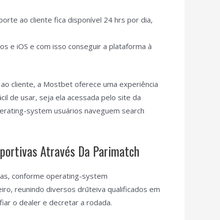
rte ao cliente fica disponível 24 hrs por dia,
s e iOS e com isso conseguir a plataforma à
o cliente, a Mostbet oferece uma experiência
il de usar, seja ela acessada pelo site da
 operating-system usuários naveguem search
sportivas Através Da Parimatch
adas, conforme operating-system
ro, reunindo diversos drūteiva qualificados em
iar o dealer e decretar a rodada.