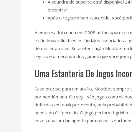
A squadra de suporte está disponível 24
encontrar.
Após u registro bem-sucedido, você pode
A empresa foi criada em 2008 at the apareceu n
e não houve illustres escândalos associados a 
de dealer ao vivo. Se preferir ação Mostbet on l
regras e a mecânica dos games que você joga p
Uma Estanteria De Jogos Inco
Caso precise para um auxílio, Mostbet sempre te
por hebdómada. Ou seja, são jogos controlado
definidas em qualquer evento, pela probabilida
apostado é” “perdido. O jogo perform tigrinho 
vezes o valor dan aposta para os mais sortudos