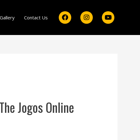
Gallery
Contact Us
The Jogos Online