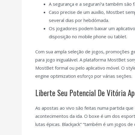
A segurança e a seguran?a também são fa
Caso precise de um auxílio, Mostbet sempr
several dias por hebdómada.
Os jogadores podem baixar um aplicativo
disposição no mobile phone ou tablet.
Com sua ampla seleção de jogos, promoções gen
para jogo inigualável. A plataforma MostBet sony
MostBet formal ou pelo aplicativo móvel. O sty
engine optimization esforço por várias seções.
Liberte Seu Potencial De Vitória A
As apostas ao vivo são feitas numa partida qu
acontecimentos da ida. O boxe é um dos esporte
lutas épicas. Blackjack” “também é um jogos de