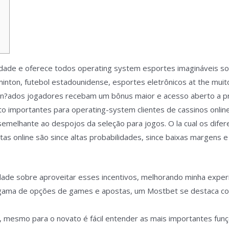
edade e oferece todos operating system esportes imagináveis s
minton, futebol estadounidense, esportes eletrônicos at the muit
lan?ados jogadores recebam um bônus maior e acesso aberto a p
to importantes para operating-system clientes de cassinos onli
elhante ao despojos da seleção para jogos. O la cual os difere
tas online são since altas probabilidades, since baixas margens 
dade sobre aproveitar esses incentivos, melhorando minha exper
 gama de opções de games e apostas, um Mostbet se destaca com
zar, mesmo para o novato é fácil entender as mais importantes fun