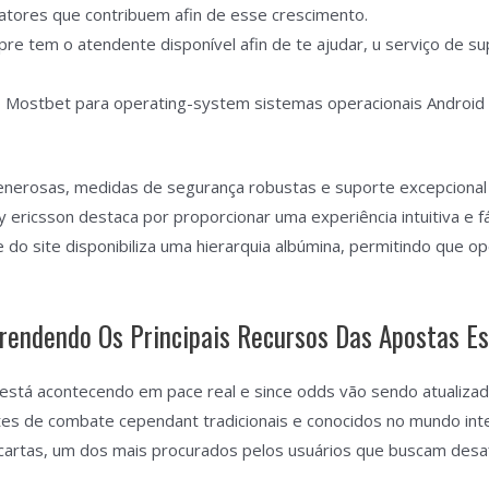
tores que contribuem afin de esse crescimento.
e tem o atendente disponível afin de te ajudar, u serviço de supo
 Mostbet para operating-system sistemas operacionais Android o
erosas, medidas de segurança robustas e suporte excepcional a
 ericsson destaca por proporcionar uma experiência intuitiva e fác
le do site disponibiliza uma hierarquia albúmina, permitindo que
prendendo Os Principais Recursos Das Apostas E
e está acontecendo em pace real e since odds vão sendo atualiz
s de combate cependant tradicionais e conocidos no mundo intei
 cartas, um dos mais procurados pelos usuários que buscam desaf