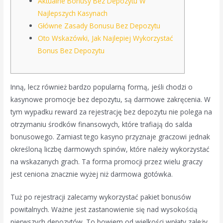
Aktualne Bonusy Bez Depozytu W
Najlepszych Kasynach
Główne Zasady Bonusu Bez Depozytu
Oto Wskazówki, Jak Najlepiej Wykorzystać
Bonus Bez Depozytu
Inną, lecz również bardzo popularną formą, jeśli chodzi o
kasynowe promocje bez depozytu, są darmowe zakręcenia. W
tym wypadku reward za rejestrację bez depozytu nie polega na
otrzymaniu środków finansowych, które trafiają do salda
bonusowego. Zamiast tego kasyno przyznaje graczowi jednak
określoną liczbę darmowych spinów, które należy wykorzystać
na wskazanych grach. Ta forma promocji przez wielu graczy
jest ceniona znacznie wyżej niż darmowa gotówka.
Tuż po rejestracji zalecamy wykorzystać pakiet bonusów
powitalnych. Ważne jest zastanowienie się nad wysokością
pierwszych depozytów. To bowiem od wielkości wpłaty zależy