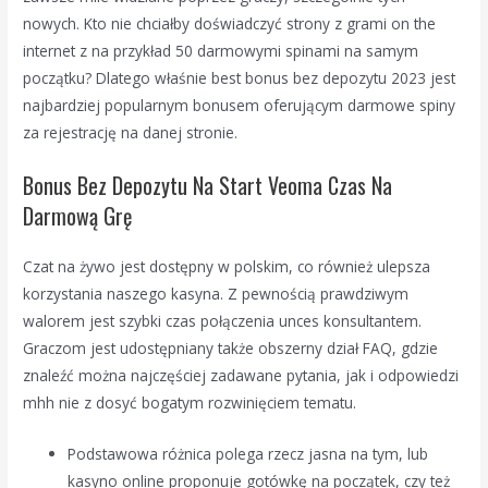
nowych. Kto nie chciałby doświadczyć strony z grami on the
internet z na przykład 50 darmowymi spinami na samym
początku? Dlatego właśnie best bonus bez depozytu 2023 jest
najbardziej popularnym bonusem oferującym darmowe spiny
za rejestrację na danej stronie.
Bonus Bez Depozytu Na Start Veoma Czas Na
Darmową Grę
Czat na żywo jest dostępny w polskim, co również ulepsza
korzystania naszego kasyna. Z pewnością prawdziwym
walorem jest szybki czas połączenia unces konsultantem.
Graczom jest udostępniany także obszerny dział FAQ, gdzie
znaleźć można najczęściej zadawane pytania, jak i odpowiedzi
mhh nie z dosyć bogatym rozwinięciem tematu.
Podstawowa różnica polega rzecz jasna na tym, lub
kasyno online proponuje gotówkę na początek, czy też