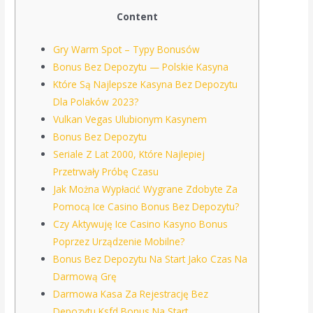
Content
Gry Warm Spot – Typy Bonusów
Bonus Bez Depozytu — Polskie Kasyna
Które Są Najlepsze Kasyna Bez Depozytu
Dla Polaków 2023?
Vulkan Vegas Ulubionym Kasynem
Bonus Bez Depozytu
Seriale Z Lat 2000, Które Najlepiej
Przetrwały Próbę Czasu
Jak Można Wypłacić Wygrane Zdobyte Za
Pomocą Ice Casino Bonus Bez Depozytu?
Czy Aktywuję Ice Casino Kasyno Bonus
Poprzez Urządzenie Mobilne?
Bonus Bez Depozytu Na Start Jako Czas Na
Darmową Grę
Darmowa Kasa Za Rejestrację Bez
Depozytu Ksfd Bonus Na Start