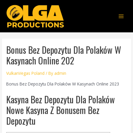
Bonus Bez Depozytu Dla Polaków W
Kasynach Online 202
VulkanVegas Poland
/ By
admin
Bonus Bez Depozytu Dla Polaków W Kasynach Online 2023
Kasyna Bez Depozytu Dla Polaków
Nowe Kasyna Z Bonusem Bez
Depozytu