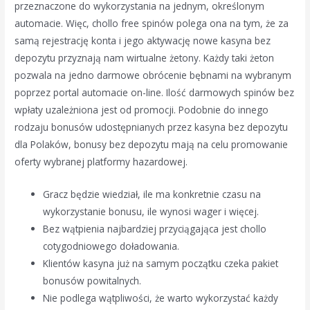
przeznaczone do wykorzystania na jednym, określonym
automacie. Więc, chollo free spinów polega ona na tym, że za
samą rejestrację konta i jego aktywację nowe kasyna bez
depozytu przyznają nam wirtualne żetony. Każdy taki żeton
pozwala na jedno darmowe obrócenie bębnami na wybranym
poprzez portal automacie on-line. Ilość darmowych spinów bez
wpłaty uzależniona jest od promocji. Podobnie do innego
rodzaju bonusów udostępnianych przez kasyna bez depozytu
dla Polaków, bonusy bez depozytu mają na celu promowanie
oferty wybranej platformy hazardowej.
Gracz będzie wiedział, ile ma konkretnie czasu na
wykorzystanie bonusu, ile wynosi wager i więcej.
Bez wątpienia najbardziej przyciągająca jest chollo
cotygodniowego doładowania.
Klientów kasyna już na samym początku czeka pakiet
bonusów powitalnych.
Nie podlega wątpliwości, że warto wykorzystać każdy