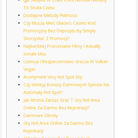
To Strata Czasu
Dostępne Metody Płatności
Czy Muszę Mieć Glaciers Casino Kod
Promocyjny Bez Depozytu By Simply
Skorzystać Z Promocji?
Najbardziej Przeceniane Filmy I Actually
Seriale Mcu
Licencja I Bezpieczeństwo Gracza W Vulkan
Vegas
Asortyment Very Hot Spot Gry
Czy Istnieją Bonusy Darmowych Spinów Na
Automaty Hot Spot?
Jak Można Zacząć Grać T Gry Hot Area
Online Za Darmo Bez Rejestracji?
Darmowe Obroty
Gry Hot Area Online Za Darmo Bez
Rejestracji