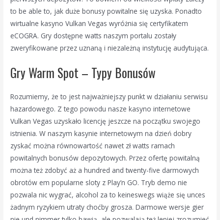
to be able to, jak duże bonusy powitalne się uzyska. Ponadto
wirtualne kasyno Vulkan Vegas wyróżnia się certyfikatem
eCOGRA. Gry dostępne watts naszym portalu zostały
zweryfikowane przez uznaną i niezależną instytucję audytująca.
Gry Warm Spot – Typy Bonusów
Rozumiemy, że to jest najważniejszy punkt w działaniu serwisu
hazardowego. Z tego powodu nasze kasyno internetowe
Vulkan Vegas uzyskało licencję jeszcze na początku swojego
istnienia. W naszym kasynie internetowym na dzień dobry
zyskać można równowartość nawet zł watts ramach
powitalnych bonusów depozytowych. Przez ofertę powitalną
można też zdobyć aż a hundred and twenty-five darmowych
obrotów em popularne sloty z Play’n GO. Tryb demo nie
pozwala nic wygrać, alcohol za to keineswegs wiąże się unces
żadnym ryzykiem utraty choćby grosza. Darmowe wersje gier
nie und nimmer tylko bawią, ale pozwalają też lepiej zrozumieć