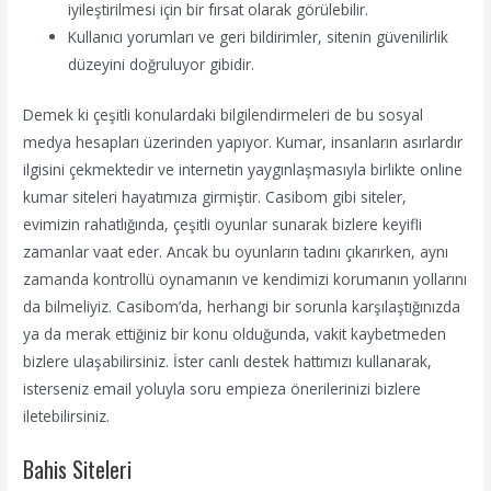
iyileştirilmesi için bir fırsat olarak görülebilir.
Kullanıcı yorumları ve geri bildirimler, sitenin güvenilirlik
düzeyini doğruluyor gibidir.
Demek ki çeşitli konulardaki bilgilendirmeleri de bu sosyal
medya hesapları üzerinden yapıyor. Kumar, insanların asırlardır
ilgisini çekmektedir ve internetin yaygınlaşmasıyla birlikte online
kumar siteleri hayatımıza girmiştir. Casibom gibi siteler,
evimizin rahatlığında, çeşitli oyunlar sunarak bizlere keyifli
zamanlar vaat eder. Ancak bu oyunların tadını çıkarırken, aynı
zamanda kontrollü oynamanın ve kendimizi korumanın yollarını
da bilmeliyiz. Casibom’da, herhangi bir sorunla karşılaştığınızda
ya da merak ettiğiniz bir konu olduğunda, vakit kaybetmeden
bizlere ulaşabilirsiniz. İster canlı destek hattımızı kullanarak,
isterseniz email yoluyla soru empieza önerilerinizi bizlere
iletebilirsiniz.
Bahis Siteleri