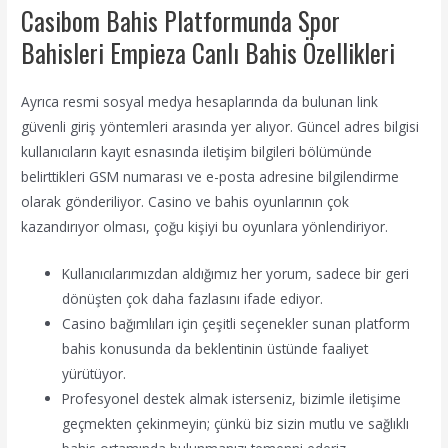
Casibom Bahis Platformunda Spor
Bahisleri Empieza Canlı Bahis Özellikleri
Ayrıca resmi sosyal medya hesaplarında da bulunan link
güvenli giriş yöntemleri arasında yer alıyor. Güncel adres bilgisi
kullanıcıların kayıt esnasında iletişim bilgileri bölümünde
belirttikleri GSM numarası ve e-posta adresine bilgilendirme
olarak gönderiliyor. Casino ve bahis oyunlarının çok
kazandırıyor olması, çoğu kişiyi bu oyunlara yönlendiriyor.
Kullanıcılarımızdan aldığımız her yorum, sadece bir geri
dönüşten çok daha fazlasını ifade ediyor.
Casino bağımlıları için çeşitli seçenekler sunan platform
bahis konusunda da beklentinin üstünde faaliyet
yürütüyor.
Profesyonel destek almak isterseniz, bizimle iletişime
geçmekten çekinmeyin; çünkü biz sizin mutlu ve sağlıklı