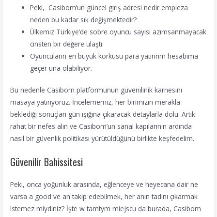
Peki, Casibom’un güncel giriş adresi nedir empieza
neden bu kadar sık değişmektedir?
Ülkemiz Türkiye’de sobre oyuncu sayısı azımsanmayacak
cinsten bir değere ulaştı.
Oyuncuların en büyük korkusu para yatırırım hesabıma
geçer una olabiliyor.
Bu nedenle Casibom platformunun güvenilirlik karnesini
masaya yatırıyoruz. İncelememiz, her birimizin merakla
beklediği sonuçları gün ışığına çıkaracak detaylarla dolu. Artık
rahat bir nefes alın ve Casibom’un sanal kapılarının ardında
nasıl bir güvenlik politikası yürütüldüğünü birlikte keşfedelim.
Güvenilir Bahissitesi
Peki, onca yoğunluk arasında, eğlenceye ve heyecana dair ne
varsa a good ve an takip edebilmek, her anın tadını çıkarmak
istemez miydiniz? İşte w tamtym miejscu da burada, Casibom