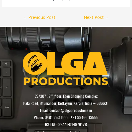
←
Previous Post
Next Post
→
nd
27/387 , 2
floor, Eden Shopping Complex
Pala Road, Ettumanoor, Kottayam, Kerala, India – 686631
Email: contact@olgaproductions.in
Phone: 0481 253 1555, +91 99466 13555
GST NO: 32AAIFO1487H1Z8