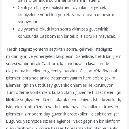
bahis ortamında bulunmanızı temenni ederiz.
Canlı gambling establishment oyunları ile gerçek
krupiyelerle yönetilen gerçek zamanlı oyun deneyimi
sunuyorlar.
Bu yazımızı okuduktan sonra aklınızda güvenilirlik
konusunda Casibom için bir tek bile soru kalmayacak.
Tercih ettiğiniz yöntemi seçtikten sonra, çekmek istediğiniz
miktarı girin ve yönergeleri takip edin. Genellikle, belirli bir işlem
süresi vardır ancak Casibom, kazancınıza en kısa sürede
ulaşmanız için elinden geleni yapacaktır. Casibom’da finansal
işlemler, sprained ankle treatment yatırım hem sobre çekim
işlemleri için en üst düzey güvenlik önlemleri ile korunuyor.
Tüm ödeme yöntemleri, kullanıcıların güvende hissetmeleri için
titizlikle seçiliyor ve düzenli olarak denetleniyor. İster kredi kartı,
ister elektronik cüzdan ya da banka havalesi kullanın, transfer
işlemleriniz modern day güvenlik protokolleri ile sabitlenmiştir.
Bugünkü yazımızda sizlerle eğlenceli vakit geçirilen bir platform
olan Casibom’un, sobre hassas konulardan biri olan güvenlik