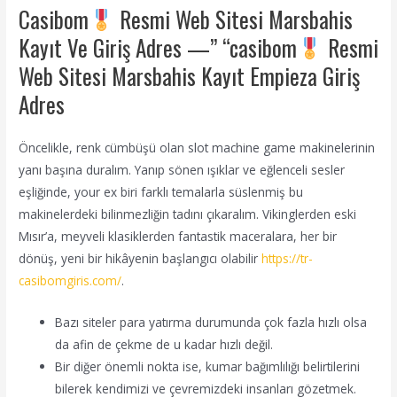
Casibom
Resmi Web Sitesi Marsbahis
Kayıt Ve Giriş Adres —” “casibom
Resmi
Web Sitesi Marsbahis Kayıt Empieza Giriş
Adres
Öncelikle, renk cümbüşü olan slot machine game makinelerinin
yanı başına duralım. Yanıp sönen ışıklar ve eğlenceli sesler
eşliğinde, your ex biri farklı temalarla süslenmiş bu
makinelerdeki bilinmezliğin tadını çıkaralım. Vikinglerden eski
Mısır’a, meyveli klasiklerden fantastik maceralara, her bir
dönüş, yeni bir hikâyenin başlangıcı olabilir
https://tr-
casibomgiris.com/
.
Bazı siteler para yatırma durumunda çok fazla hızlı olsa
da afin de çekme de u kadar hızlı değil.
Bir diğer önemli nokta ise, kumar bağımlılığı belirtilerini
bilerek kendimizi ve çevremizdeki insanları gözetmek.