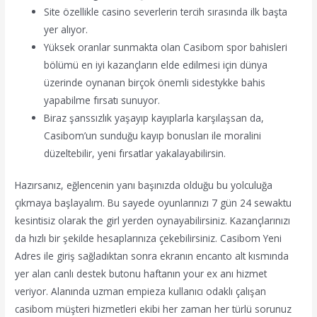
Site özellikle casino severlerin tercih sırasında ilk başta
yer alıyor.
Yüksek oranlar sunmakta olan Casibom spor bahisleri
bölümü en iyi kazançların elde edilmesi için dünya
üzerinde oynanan birçok önemli sidestykke bahis
yapabilme fırsatı sunuyor.
Biraz şanssızlık yaşayıp kayıplarla karşılaşsan da,
Casibom’un sunduğu kayıp bonusları ile moralini
düzeltebilir, yeni fırsatlar yakalayabilirsin.
Hazırsanız, eğlencenin yanı başınızda olduğu bu yolculuğa
çıkmaya başlayalım. Bu sayede oyunlarınızı 7 gün 24 sewaktu
kesintisiz olarak the girl yerden oynayabilirsiniz. Kazançlarınızı
da hızlı bir şekilde hesaplarınıza çekebilirsiniz. Casibom Yeni
Adres ile giriş sağladıktan sonra ekranın encanto alt kısmında
yer alan canlı destek butonu haftanın your ex anı hizmet
veriyor. Alanında uzman empieza kullanıcı odaklı çalışan
casibom müşteri hizmetleri ekibi her zaman her türlü sorunuz