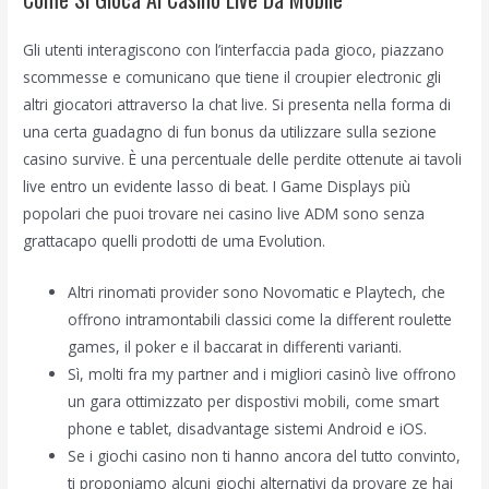
Gli utenti interagiscono con l’interfaccia pada gioco, piazzano
scommesse e comunicano que tiene il croupier electronic gli
altri giocatori attraverso la chat live. Si presenta nella forma di
una certa guadagno di fun bonus da utilizzare sulla sezione
casino survive. È una percentuale delle perdite ottenute ai tavoli
live entro un evidente lasso di beat. I Game Displays più
popolari che puoi trovare nei casino live ADM sono senza
grattacapo quelli prodotti de uma Evolution.
Altri rinomati provider sono Novomatic e Playtech, che
offrono intramontabili classici come la different roulette
games, il poker e il baccarat in differenti varianti.
Sì, molti fra my partner and i migliori casinò live offrono
un gara ottimizzato per dispostivi mobili, come smart
phone e tablet, disadvantage sistemi Android e iOS.
Se i giochi casino non ti hanno ancora del tutto convinto,
ti proponiamo alcuni giochi alternativi da provare ze hai