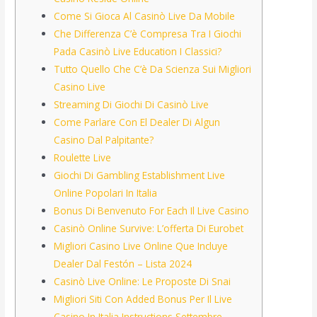
Come Si Gioca Al Casinò Live Da Mobile
Che Differenza C’è Compresa Tra I Giochi
Pada Casinò Live Education I Classici?
Tutto Quello Che C’è Da Scienza Sui Migliori
Casino Live
Streaming Di Giochi Di Casinò Live
Come Parlare Con El Dealer Di Algun
Casino Dal Palpitante?
Roulette Live
Giochi Di Gambling Establishment Live
Online Popolari In Italia
Bonus Di Benvenuto For Each Il Live Casino
Casinò Online Survive: L’offerta Di Eurobet
Migliori Casino Live Online Que Incluye
Dealer Dal Festón – Lista 2024
Casinò Live Online: Le Proposte Di Snai
Migliori Siti Con Added Bonus Per Il Live
Casino In Italia Instructions Settembre