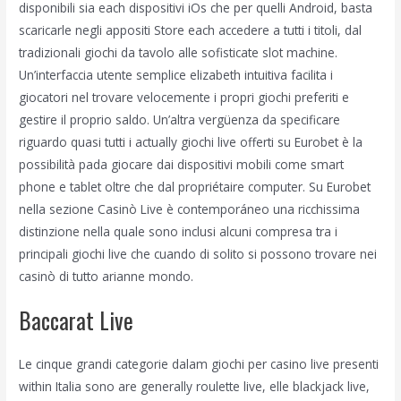
disponibili sia each dispositivi iOs che per quelli Android, basta
scaricarle negli appositi Store each accedere a tutti i titoli, dal
tradizionali giochi da tavolo alle sofisticate slot machine.
Un’interfaccia utente semplice elizabeth intuitiva facilita i
giocatori nel trovare velocemente i propri giochi preferiti e
gestire il proprio saldo. Un’altra vergüenza da specificare
riguardo quasi tutti i actually giochi live offerti su Eurobet è la
possibilità pada giocare dai dispositivi mobili come smart
phone e tablet oltre che dal propriétaire computer. Su Eurobet
nella sezione Casinò Live è contemporáneo una ricchissima
distinzione nella quale sono inclusi alcuni compresa tra i
principali giochi live che cuando di solito si possono trovare nei
casinò di tutto arianne mondo.
Baccarat Live
Le cinque grandi categorie dalam giochi per casino live presenti
within Italia sono are generally roulette live, elle blackjack live,