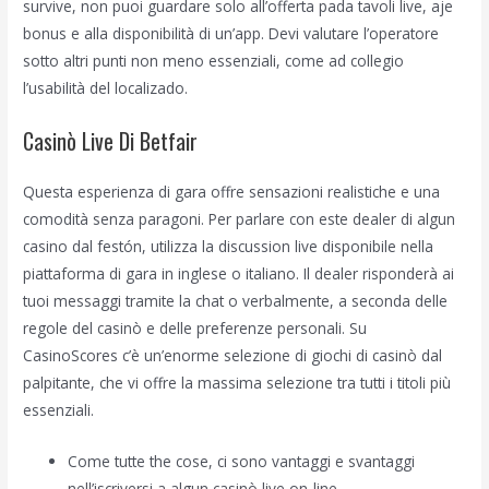
survive, non puoi guardare solo all’offerta pada tavoli live, aje
bonus e alla disponibilità di un’app. Devi valutare l’operatore
sotto altri punti non meno essenziali, come ad collegio
l’usabilità del localizado.
Casinò Live Di Betfair
Questa esperienza di gara offre sensazioni realistiche e una
comodità senza paragoni. Per parlare con este dealer di algun
casino dal festón, utilizza la discussion live disponibile nella
piattaforma di gara in inglese o italiano. Il dealer risponderà ai
tuoi messaggi tramite la chat o verbalmente, a seconda delle
regole del casinò e delle preferenze personali. Su
CasinoScores c’è un’enorme selezione di giochi di casinò dal
palpitante, che vi offre la massima selezione tra tutti i titoli più
essenziali.
Come tutte the cose, ci sono vantaggi e svantaggi
nell’iscriversi a algun casinò live on-line.