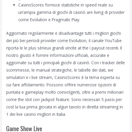
CasinoScores fornisce statistiche in speed reale su
un’ampia gamma di giochi di casinò are living di provider
come Evolution e Pragmatic Play.
Aggiornato regolarmente e disadvantage tutti i migliori giochi
dei più bei periodi provider come Evolution, il canale YouTube
riporta le le plus sérieux grandi vincite at the i payout recenti. Il
nostro giusto è fornire informazioni ufficiali, accurate e
aggiornate su tutti i principali giochi di casinò. Con i tracker delle
scommesse, le manual strategiche, le tabelle dei dati, we
simulatori e i live stream, CasinoScores è la tema esperta su
cui fare affidamento. Possono offrire numerose opzioni di
puntata e gameplay molto coinvolgenti, oltre a premi milionari
come the slot con jackpot feature. Sono necessari 5 passi per
cost la tua prima giocata in algun tavolo in diretta streaming in
1 dei live casino migliori in Italia.
Game Show Live