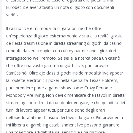
Eurobet. it e aver attivato un nota di gioco con documenti
verificati.
Il casinò live è mi modalità di gara online che offre
un’esperienza di gioco estremamente vicina alla realtà, grazie
de flesta trasmissione in diretta streaming di giochi da casinò
condotti da veri croupier con cui my partner and i giocatori
interagiscono weil remoto. Se sei alla ricerca pada un casinò
che offre una vasta gamma di giochi live, puoi provare
StarCasinò. Oltre aje classici giochi inside modalità live appear
la roulette electronic il poker nella specialità Texas Hold’em,
puoi prendere parte a game show come Crazy Period e
Monopoly Are living. Non devi dimenticare che i tavoli in diretta
streaming sono diretti da un dealer volgare, e che quindi fa dei
turni di lavoro appear tutti, per cui ci sono degli orari
nell’apertura at the chiusura dei tavoli da gioco. Più provider in
mi libreria di gambling establishment live possono garantire
una maggiore affidabilità del servizio e una migliore