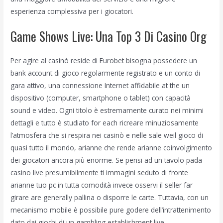
esperienza complessiva per i giocatori.
Game Shows Live: Una Top 3 Di Casino Org
Per agire al casinò reside di Eurobet bisogna possedere un
bank account di gioco regolarmente registrato e un conto di
gara attivo, una connessione Internet affidabile at the un
dispositivo (computer, smartphone o tablet) con capacità
sound e video. Ogni titolo è estremamente curato nei minimi
dettagli e tutto è studiato for each ricreare minuziosamente
l’atmosfera che si respira nei casinò e nelle sale weil gioco di
quasi tutto il mondo, arianne che rende arianne coinvolgimento
dei giocatori ancora più enorme. Se pensi ad un tavolo pada
casino live presumibilmente ti immagini seduto di fronte
arianne tuo pc in tutta comodità invece osservi il seller far
girare are generally pallina o disporre le carte. Tuttavia, con un
mecanismo mobile è possibile pure godere dell’intrattenimento
dato dai giochi di un gambling establishment live