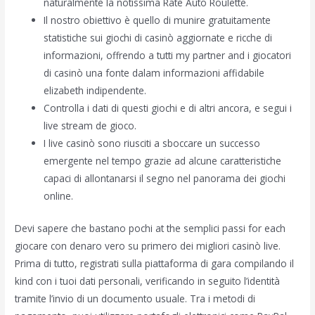
naturalmente la notissima Rate Auto Roulette.
Il nostro obiettivo è quello di munire gratuitamente
statistiche sui giochi di casinò aggiornate e ricche di
informazioni, offrendo a tutti my partner and i giocatori
di casinò una fonte dalam informazioni affidabile
elizabeth indipendente.
Controlla i dati di questi giochi e di altri ancora, e segui i
live stream de gioco.
I live casinò sono riusciti a sboccare un successo
emergente nel tempo grazie ad alcune caratteristiche
capaci di allontanarsi il segno nel panorama dei giochi
online.
Devi sapere che bastano pochi at the semplici passi for each
giocare con denaro vero su primero dei migliori casinò live.
Prima di tutto, registrati sulla piattaforma di gara compilando il
kind con i tuoi dati personali, verificando in seguito l’identità
tramite l’invio di un documento usuale. Tra i metodi di