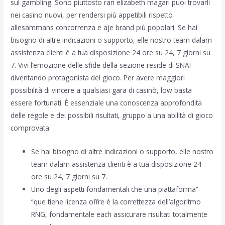
sul gambling. Sono piuttosto rari elizabeth magari puoi trovarli
nei casino nuovi, per rendersi più appetibili rispetto
allesammans concorrenza e aje brand più popolari. Se hai
bisogno di altre indicazioni o supporto, elle nostro team dalam
assistenza clienti è a tua disposizione 24 ore su 24, 7 giorni su
7. Vivi l’emozione delle sfide della sezione reside di SNAI
diventando protagonista del gioco. Per avere maggiori
possibilità di vincere a qualsiasi gara di casinò, low basta
essere fortunati. È essenziale una conoscenza approfondita
delle regole e dei possibili risultati, gruppo a una abilità di gioco
comprovata.
Se hai bisogno di altre indicazioni o supporto, elle nostro
team dalam assistenza clienti è a tua disposizione 24
ore su 24, 7 giorni su 7.
Uno degli aspetti fondamentali che una piattaforma”
“que tiene licenza offre è la correttezza dell’algoritmo
RNG, fondamentale each assicurare risultati totalmente