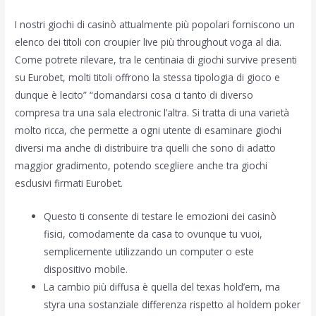
I nostri giochi di casinò attualmente più popolari forniscono un
elenco dei titoli con croupier live più throughout voga al dia.
Come potrete rilevare, tra le centinaia di giochi survive presenti
su Eurobet, molti titoli offrono la stessa tipologia di gioco e
dunque è lecito” “domandarsi cosa ci tanto di diverso
compresa tra una sala electronic l’altra. Si tratta di una varietà
molto ricca, che permette a ogni utente di esaminare giochi
diversi ma anche di distribuire tra quelli che sono di adatto
maggior gradimento, potendo scegliere anche tra giochi
esclusivi firmati Eurobet.
Questo ti consente di testare le emozioni dei casinò
fisici, comodamente da casa to ovunque tu vuoi,
semplicemente utilizzando un computer o este
dispositivo mobile.
La cambio più diffusa è quella del texas hold’em, ma
styra una sostanziale differenza rispetto al holdem poker