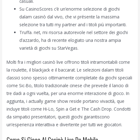
casuali.
Su CasinoScores c’è un’enorme selezione di giochi
dalam casinò dal vivo, che vi présente la massima
selezione tra tutti my partner and i titoli più importanti.
Truffa. net, mi risorsa autorevole nel settore dei giochi
d’azzardo, ha di recente elogiato una nostra ampia
varietà di giochi su StarVegas.
Molti fra i migliori casinò live offrono titoli intramontabili come
la roulette, il blackjack e il baccarat. Le selezioni dalam titoli
classici sono spesso ottimamente completate da giochi speciali
come Sic-Bo, titolo tradizionale cinese che prevede il lancio di
tre dadi a ogni vuelta, per una enorme interazione di gioco. In
aggiunta, i actually game show reside portano vivacità, que
incluye titoli come Hi-Lo, Spin a Get e The Cash Drop. Condotti
da simpatici presentatori, questi giochi garantiscono
un’esperienza interattiva e divertente per tutti we giocatori.
Come Si Gioca Al Casinò Live Da Mobile