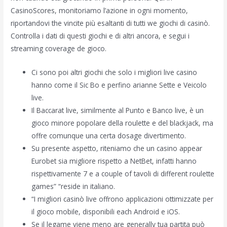
CasinoScores, monitoriamo l’azione in ogni momento,
riportandovi the vincite più esaltanti di tutti we giochi di casinò.
Controlla i dati di questi giochi e di altri ancora, e segui i
streaming coverage de gioco.
Ci sono poi altri giochi che solo i migliori live casino
hanno come il Sic Bo e perfino arianne Sette e Veicolo
live.
Il Baccarat live, similmente al Punto e Banco live, è un
gioco minore popolare della roulette e del blackjack, ma
offre comunque una certa dosage divertimento.
Su presente aspetto, riteniamo che un casino appear
Eurobet sia migliore rispetto a NetBet, infatti hanno
rispettivamente 7 e a couple of tavoli di different roulette
games” “reside in italiano.
“I migliori casinò live offrono applicazioni ottimizzate per
il gioco mobile, disponibili each Android e iOS.
Se il legame viene meno are generally tua partita può