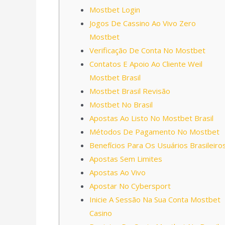
Mostbet Login
Jogos De Cassino Ao Vivo Zero
Mostbet
Verificação De Conta No Mostbet
Contatos E Apoio Ao Cliente Weil
Mostbet Brasil
Mostbet Brasil Revisão
Mostbet No Brasil
Apostas Ao Listo No Mostbet Brasil
Métodos De Pagamento No Mostbet
Benefícios Para Os Usuários Brasileiro
Apostas Sem Limites
Apostas Ao Vivo
Apostar No Cybersport
Inicie A Sessão Na Sua Conta Mostbet
Casino