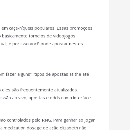
 em caça-níqueis populares. Essas promoções
ão basicamente torneios de videojogos
tual, e por isso você pode apostar nestes
 fazer alguns” “tipos de apostas at the até
 eles são frequentemente atualizados.
missão ao vivo, apostas e odds numa interface
são controlados pelo RNG. Para ganhar ao jogar
oa medication dosage de ação elizabeth não