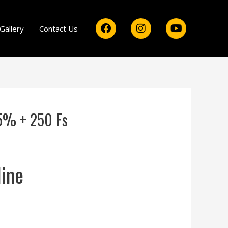
Gallery
Contact Us
25% + 250 Fs
ine