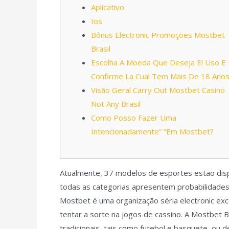
Aplicativo
Ios
Bônus Electronic Promoções Mostbet
Brasil
Escolha A Moeda Que Deseja El Uso E
Confirme La Cual Tem Mais De 18 Ano
Visão Geral Carry Out Mostbet Casino
Not Any Brasil
Como Posso Fazer Uma
Intencionadamente” “Em Mostbet?
Atualmente, 37 modelos de esportes estão dispo
todas as categorias apresentem probabilidades 
Mostbet é uma organização séria electronic ex
tentar a sorte na jogos de cassino. A Mostbet
tradicionais, tais como futebol e basquete, ou