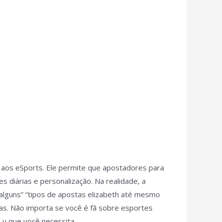
s aos eSports. Ele permite que apostadores para
 diárias e personalização. Na realidade, a
alguns” “tipos de apostas elizabeth até mesmo
as. Não importa se você é fã sobre esportes
 u que você necessita.