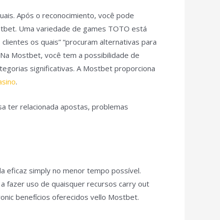
tuais. Após o reconocimiento, você pode
Mostbet. Uma variedade de games TOTO está
clientes os quais” “procuram alternativas para
 Na Mostbet, você tem a possibilidade de
tegorias significativas. A Mostbet proporciona
asino
.
sa ter relacionada apostas, problemas
a eficaz simply no menor tempo possível.
a fazer uso de quaisquer recursos carry out
ronic benefícios oferecidos vello Mostbet.