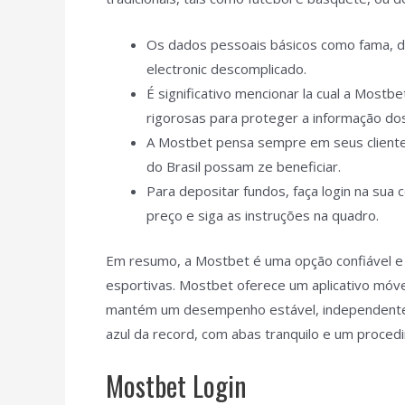
Os dados pessoais básicos como fama, da
electronic descomplicado.
É significativo mencionar la cual a Mostb
rigorosas para proteger a informação dos
A Mostbet pensa sempre em seus clientes
do Brasil possam ze beneficiar.
Para depositar fundos, faça login na sua
preço e siga as instruções na quadro.
Em resumo, a Mostbet é uma opção confiável e f
esportivas. Mostbet oferece um aplicativo móvel
mantém um desempenho estável, independenteme
azul da record, com abas tranquilo e um proce
Mostbet Login