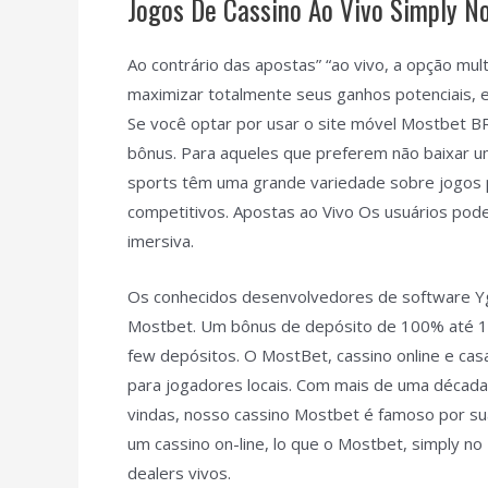
Jogos De Cassino Ao Vivo Simply N
Ao contrário das apostas” “ao vivo, a opção mu
maximizar totalmente seus ganhos potenciais, e
Se você optar por usar o site móvel Mostbet B
bônus. Para aqueles que preferem não baixar um 
sports têm uma grande variedade sobre jogos p
competitivos. Apostas ao Vivo Os usuários pod
imersiva.
Os conhecidos desenvolvedores de software Ygg
Mostbet. Um bônus de depósito de 100% até 1. 
few depósitos. O MostBet, cassino online e ca
para jogadores locais. Com mais de uma década 
vindas, nosso cassino Mostbet é famoso por su
um cassino on-line, lo que o Mostbet, simply n
dealers vivos.