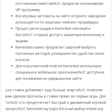
постоянным клиентам%2C предлагая эксклюзивную
VIP-программу.
Все игровые автоматы на сайте игорного заведения
используются по лицензии гемблинг-провайдера.
Процесс регистрации в Ramenbet обычный и
быстр%2C открыла доступ к вышеперечисленному и
акциям​​.
Ramenbet казино предлагает широкий выбрать
платежных методов усовершенство удобства своих
игроков.
Для пользователей Android Ramenbet использовал
специальное мобильное приложение%2C доступное
для скачивания на официальном сайте.
Live-ставки добавляют еще больше азарта%2C позволяя
вам сделали прогнозы и ставки прямо во первых игры. Для
тех%2C кто предпочитает быстрый и динамичный игровой
процесс%2C Ramenbet мутуара богатый выбор instant-игр.