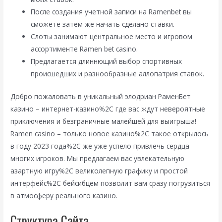
После создания учетной записи на Ramenbet вы
сможете затем же начать сделано ставки.
Слоты занимают центральное место и игровом
ассортименте Ramen bet casino.
Предлагается длиннющий выбор спортивных
происшедших и разнообразные аллопатрия ставок.
Добро пожаловать в уникальный элодриан РаменБет
казино – интернет-казино%2C где вас ждут невероятные
приключения и безграничные малейшей для выигрыша!
Ramen casino – только новое казино%2C такое открылось
в году 2023 года%2C же уже успело привлечь сердца
многих игроков. Мы предлагаем вас увлекательную
азартную игру%2C великолепную графику и простой
интерфейс%2C бейсибцем позволит вам сразу погрузиться
в атмосферу реального казино.
Структура Сайта