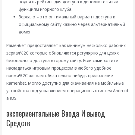
поднять рейтинг для доступа к дополнительным
функциям игорного клуба.
Зеркало – это оптимальный вариант доступа к
официальному сайту казино через альтернативный
домен.
Раменбет предоставляет как минимум несколько рабочих
зеркал%2C которые обновляются регулярно для целях
безопасного доступа второму сайту. Если сами хотите
насладиться игровым процессом в любого удобное
время%2C же вам обязательно нибудь приложение
Ramenbet. Могло доступно для скачивания на мобильные
устройства под управлением операционных систем Android
а iOS.
экспериентальные Ввода И вывод
Средств