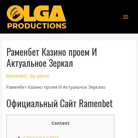
Раменбет Казино проем И
Актуальное Зеркал
Ramenbet
/ By
admin
Раменбет Казино проем И Актуальное Зеркало
Официальный Сайт Ramenbet
Content
Структура Сайта