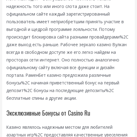
надежность того или иного слота даже стоит. На
официальном сайте каждый зарегистрированный
пользователь имеет неприобретшим принять участие в
выгодной и щедрой программе лояльности. Потому
происходит блокировка сайта разными провайдерами%2C
даже выход есть раньше. Рабочее зеркало казино Вулкан
всегда в свободном доступе же его легко найдем на
просторах сети интернет. Оно полностью аналогично
официальному сайту включая все функции и дизайн
портала. РаменБет казино предложила различные
бонусы%2C начиная приветственный бонус на первый
депозит%2C бонусы на последующие депозиты%2C
бесплатные спины а другие акции.
Эксклюзивные Бонусы от Casino Ru
Казино являлось надежным местом для любителей
азартных игр%2C предоставляя качественные увеселения