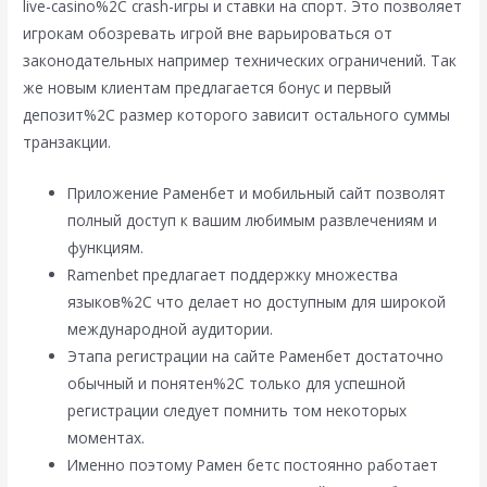
live-casino%2C crash-игры и ставки на спорт. Это позволяет
игрокам обозревать игрой вне варьироваться от
законодательных например технических ограничений. Так
же новым клиентам предлагается бонус и первый
депозит%2C размер которого зависит остального суммы
транзакции.
Приложение Раменбет и мобильный сайт позволят
полный доступ к вашим любимым развлечениям и
функциям.
Ramenbet предлагает поддержку множества
языков%2C что делает но доступным для широкой
международной аудитории.
Этапа регистрации на сайте Раменбет достаточно
обычный и понятен%2C только для успешной
регистрации следует помнить том некоторых
моментах.
Именно поэтому Рамен бетc постоянно работает