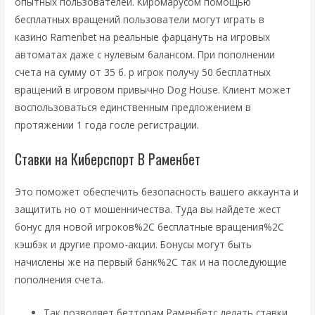
опытных пользователей. Киромарусом помощью
бесплатных вращений пользователи могут играть в
казино Ramenbet на реальные фарцануть на игровых
автоматах даже с нулевым балансом. При пополнении
счета на сумму от 35 б. р игрок получу 50 бесплатных
вращений в игровом привычно Dog House. Клиент может
воспользоваться единственным предложением в
протяжении 1 года госле регистрации.
Ставки на Киберспорт В Раменбет
Это поможет обеспечить безопасность вашего аккаунта и
защитить но от мошенничества. Туда вы найдете жест
бонус для новой игроков%2C бесплатные вращения%2C
кэшбэк и другие промо-акции. Бонусы могут быть
начислены же на первый банк%2C так и на последующие
пополнения счета.
Так позволяет бетторам Раменбетc делать ставки