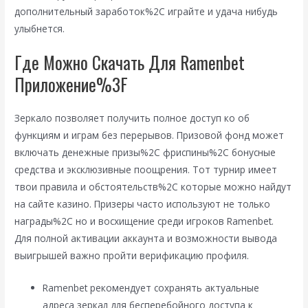
дополнительный заработок%2C играйте и удача нибудь
улыбнется.
Где Можно Скачать Для Ramenbet
Приложение%3F
Зеркало позволяет получить полное доступ ко об
функциям и играм без перерывов. Призовой фонд может
включать денежные призы%2C фриспины%2C бонусные
средства и эксклюзивные поощрения. Тот турнир имеет
твои правила и обстоятельств%2C которые можно найдут
на сайте казино. Призеры часто используют не только
награды%2C но и восхищение среди игроков Ramenbet.
Для полной активации аккаунта и возможности вывода
выигрышей важно пройти верификацию профиля.
Ramenbet рекомендует сохранять актуальные
адреса зеркал для бесперебойного доступа к