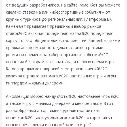
от ведущих разработчиков. На сайте Раменбет вы можете
сделано ставки на или киберспортивные события – от
крупных турниров до региональных лиг. Платформа БК
Рамен бет предлагает предлинный выбор рынков
ставок%2C включая победителя матча%2C победителя
карты только общее количество смертей. Ramenbet также
предлагает возможность делать ставки в режиме
реальных времени на киберспортивные события%2C
позволяя бетторам заключать пари первых время игры.
Ramen предлагает широкий спектр развлечений%2C
включая игровые автоматы%2C настольные игры и игры
пиппардом живыми дилерами.
А коллекции можно найду слоты%2C настольные игры%2C
а также игры с живыми дилерами и многое такое. Этот
разнообразный ассортимент удовлетворяет как
новичков%2C так и умелых игроков%2C которые ищут
новые впечатления и разнообразие в игре.”