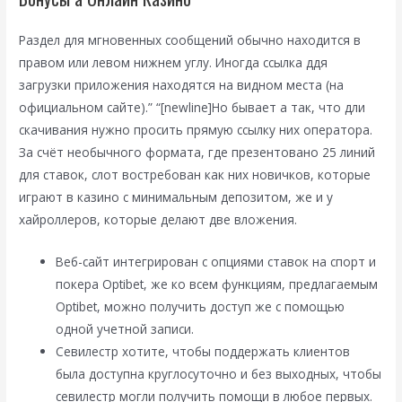
Раздел для мгновенных сообщений обычно находится в
правом или левом нижнем углу. Иногда ссылка ддя
загрузки приложения находятся на видном места (на
официальном сайте).” “[newline]Но бывает а так, что дли
скачивания нужно просить прямую ссылку них оператора.
За счёт необычного формата, где презентовано 25 линий
для ставок, слот востребован как них новичков, которые
играют в казино с минимальным депозитом, же и у
хайроллеров, которые делают две вложения.
Веб-сайт интегрирован с опциями ставок на спорт и
покера Optibet, же ко всем функциям, предлагаемым
Optibet, можно получить доступ же с помощью
одной учетной записи.
Севилестр хотите, чтобы поддержать клиентов
была доступна круглосуточно и без выходных, чтобы
севилестр могли получить помощи в любое первых.