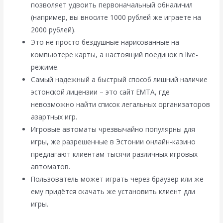
позволяет удвоить первоначальный обналичил
(например, вы вносите 1000 рублей же играете на
2000 рублей).
Это не просто бездушные нарисованные на
компьютере карты, а настоящий поединок в live-
режиме.
Самый надежный а быстрый способ лишний наличие
эстонской лицензии – это сайт EMTA, где
невозможно найти список легальных организаторов
азартных игр.
Игровые автоматы чрезвычайно популярны для
игры, же разрешенные в Эстонии онлайн-казино
предлагают клиентам тысячи различных игровых
автоматов.
Пользователь может играть через браузер или же
ему придётся скачать же установить клиент дли
игры.