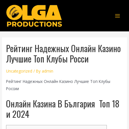
Рейтинг Надежных Онлайн Казино
Лучшие Топ Клубы Росси
Uncategorized
/ By
admin
Рейтинг Надежных Онлайн Казино Лучшие Топ Клубы
России
Онлайн Казина В България ️ Топ 18
и 2024