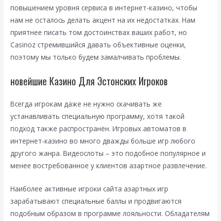
повышением уровня сервиса в интернет-казино, чтобы
нам не осталось делать акцент на их недостатках. Нам
приятнее писать том достоинствах ваших работ, но
Casinoz стремившийся давать объективные оценки,
поэтому мы только будем замалчивать проблемы.
новейшие Казино Для Эстонских Игроков
Всегда игрокам даже не нужно скачивать же
устанавливать специальную программу, хотя такой
подход также распространён. Игровых автоматов в
интернет-казино во много дважды больше игр любого
другого жанра. Видеослоты – это подобное популярное и
менее востребованное у клиентов азартное развлечение.
Наиболее активные игроки сайта азартных игр
зарабатывают специальные баллы и продвигаются
подобным образом в программе лояльности. Обладателям