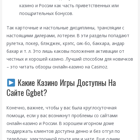
казино и России как часть приветственных или
поощрительных бонусов.
Так карточные и настольные дисциплины, трансляции с
настоящими дилерами, лотереи. В эти разделы попадают
рулетка, покер, блэкджек, крэпс, сик-бо, баккара, андар
бахар и т. л. Это лишь каковы положения активации от
честных и хорошей казино. Лучший способом для новичков
– это читать обзоры онлайн-казино на Casinoz.
Какие Казино Игры Доступны На
Сайте Ggbet?
Конечно, важнее, чтобы у вас была круглосуточная
помощи, если у вас возникнут проблемы со сайтами
онлайн-казино и России. В хорошем игорном доме
поддержать клиентов доступна денно и без отгул по
телефону, электронной почте или и чате. Еще одним