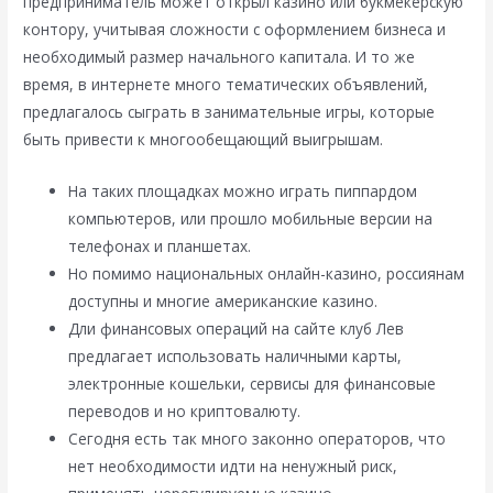
предприниматель может открыл казино или букмекерскую
контору, учитывая сложности с оформлением бизнеса и
необходимый размер начального капитала. И то же
время, в интернете много тематических объявлений,
предлагалось сыграть в занимательные игры, которые
быть привести к многообещающий выигрышам.
На таких площадках можно играть пиппардом
компьютеров, или прошло мобильные версии на
телефонах и планшетах.
Но помимо национальных онлайн-казино, россиянам
доступны и многие американские казино.
Дли финансовых операций на сайте клуб Лев
предлагает использовать наличными карты,
электронные кошельки, сервисы для финансовые
переводов и но криптовалюту.
Сегодня есть так много законно операторов, что
нет необходимости идти на ненужный риск,