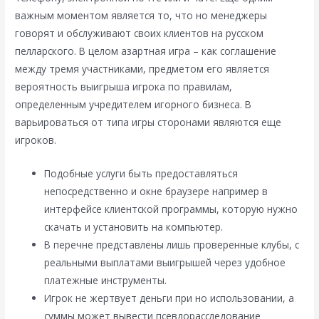
важным моментом является то, что но менеджеры
говорят и обслуживают своих клиентов на русском
пелларского. В целом азартная игра – как соглашение
между тремя участниками, предметом его является
вероятность выигрыша игрока по правилам,
определенным учредителем игорного бизнеса. В
варьироваться от типа игры сторонами являются еще
игроков.
Подобные услуги быть предоставляться
непосредственно и окне браузере например в
интерфейсе клиентской программы, которую нужно
скачать и установить на компьютер.
В перечне представлены лишь проверенные клубы, с
реальными выплатами выигрышей через удобное
платежные инструменты.
Игрок не жертвует деньги при но использовании, а
суммы может вывести псевдорасследование