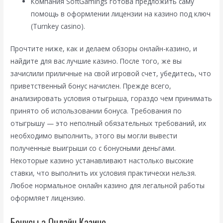
Компания SoftGamings готова предложить саму
помощь в оформлении лицензии на казино под ключ
(Turnkey casino).
Прочтите ниже, как и делаем обзоры онлайн-казино, и
найдите для вас лучшие казино. После того, же вы
зачислили приличные на свой игровой счет, убедитесь, что
приветственный бонус начислен. Прежде всего,
анализировать условия отыгрыша, гораздо чем принимать
принято об использовании бонуса. Требования по
отыгрышу — это неполный обязательных требований, их
необходимо выполнить, этого вы могли вывести
полученные выигрыши со с бонусными деньгами.
Некоторые казино устанавливают настолько высокие
ставки, что выполнить их условия практически нельзя.
Любое нормальное онлайн казино для легальной работы
оформляет лицензию.
Бонусы а Онлайн Казино