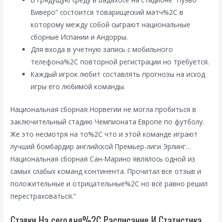
Виверо” состоится товарищеский матч%2C в
которому между собой сыграют национальные
сборные Испании и Андорры.
Для входа в учетную запись с мобильного
телефона%2C повторной регистрации но требуется.
Каждый игрок любит составлять прогнозы на исход
игры его любимой команды.
Национальная сборная Норвегии не могла пробиться в
заключительный стадию Чемпионата Европе по футболу.
Же это несмотря на то%2C что и этой команде играют
лучший бомбардир английской Премьер-лиги Эрлинг…
Национальная сборная Сан-Марино являлось одной из
самых слабых команд континента. Прочитал все отзыв и
положительные и отрицательные%2C но всё равно решил
перестраховаться.”
Ставки На сегодня%2C Расписание И Статистика