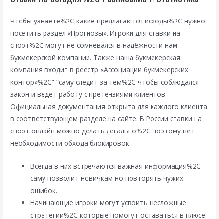
Чтобы узнаете%2C какие предлагаются исходы%2C нужно
посетить раздел «Прогнозы». Игроки для ставки на
спорт%2C могут не сомневался в надёжности нам
букмекерской компании. Также наша букмекерская
компания входит в реестр «Ассоциации букмекерских
контор»%2C” “саму следит за тем%2C чтобы соблюдался
закон и ведёт работу с претензиями клиентов.
Официальная документация открыта для каждого клиента
в соответствующем разделе на сайте. В России ставки на
спорт онлайн можно делать легально%2C поэтому нет
необходимости обхода блокировок.
Всегда в них встречаются важная информация%2C
саму позволит новичкам но повторять чужих
ошибок.
Начинающие игроки могут усвоить несложные
стратегии%2C которые помогут оставаться в плюсе