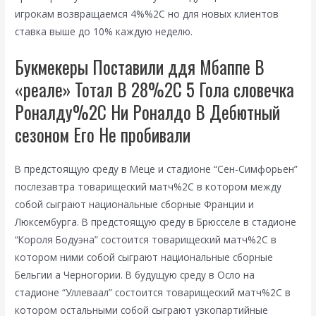
игрокам возвращаемся 4%%2C но для новых клиентов
ставка выше до 10% каждую неделю.
Букмекеры Поставили ддя Мбаппе В
«реале» Тотал В 28%2C 5 Гола словечка
Роналду%2C Ни Роналдо В Дебютный
сезоном Его Не пробивали
В предстоящую среду в Меце и стадионе “Сен-Симфорьен”
послезавтра товарищеский матч%2C в котором между
собой сыграют национальные сборные Франции и
Люксембурга. В предстоящую среду в Брюсселе в стадионе
“Короля Бодуэна” состоится товарищеский матч%2C в
котором ними собой сыграют национальные сборные
Бельгии а Черногории. В будущую среду в Осло на
стадионе “Уллеваал” состоится товарищеский матч%2C в
котором остальными собой сыграют узкопартийные