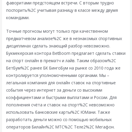
фаворитами предстоящем встречи. С вторым трудно
поспорить%2C учитывая разницу в классе между двумя
командами.
Точные прогнозы могут только при качественном
предматчевом анализе%2C же в незнакомых спортивных
дисциплинах сделать знающий разбор невозможно.
Букмекерская контора BetBoom предлагает сделать ставки
на спорт онлайн в прематч и лайв. Таким образом%2C
БетБум%2C ранее БК БингоБум на рынке со 2010 года же
контролируется уполномоченными органами. Мы –
легальная компания для онлайн ставок на спортивные
события через интернет за деньги со высокими
коэффициентами и быстрыми выплатами и России. Для
пополнения счёта и ставок на спорт%2C невозможно
использовать банковские карты%2C ЮМани. Также
разработать деньги можно со помощью мобильных
операторов Билайн%2C МТС%2C Теле2%2C Мегафон.