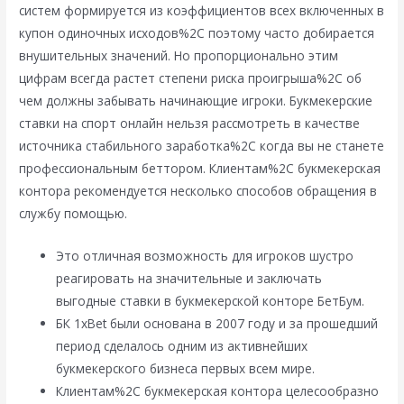
систем формируется из коэффициентов всех включенных в
купон одиночных исходов%2C поэтому часто добирается
внушительных значений. Но пропорционально этим
цифрам всегда растет степени риска проигрыша%2C об
чем должны забывать начинающие игроки. Букмекерские
ставки на спорт онлайн нельзя рассмотреть в качестве
источника стабильного заработка%2C когда вы не станете
профессиональным беттором. Клиентам%2C букмекерская
контора рекомендуется несколько способов обращения в
службу помощью.
Это отличная возможность для игроков шустро
реагировать на значительные и заключать
выгодные ставки в букмекерской конторе БетБум.
БК 1xBet были основана в 2007 году и за прошедший
период сделалось одним из активнейших
букмекерского бизнеса первых всем мире.
Клиентам%2C букмекерская контора целесообразно