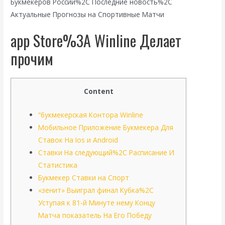
Букмекеров России%2C Последние новость%2C
Актуальные Прогнозы на Спортивные Матчи
‎app Store%3A Winline Делает
прочим
Content
“букмекерская Контора Winline
Мобильное Приложение Букмекера Для
Ставок На Ios и Android
Ставки На следующий%2C Расписание И
Статистика
Букмекер Ставки на Спор‪т‬
«зенит» Выиграл финал Кубка%2C
Уступая к 81-й Минуте нему Концу
Матча показатель На Его Победу