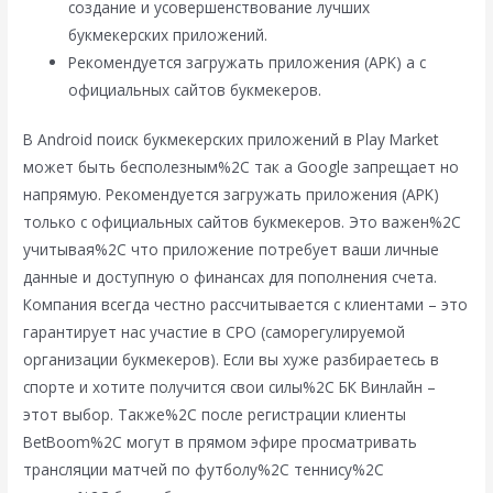
создание и усовершенствование лучших
букмекерских приложений.
Рекомендуется загружать приложения (APK) а с
официальных сайтов букмекеров.
В Android поиск букмекерских приложений в Play Market
может быть бесполезным%2C так а Google запрещает но
напрямую. Рекомендуется загружать приложения (APK)
только с официальных сайтов букмекеров. Это важен%2C
учитывая%2C что приложение потребует ваши личные
данные и доступную о финансах для пополнения счета.
Компания всегда честно рассчитывается с клиентами – это
гарантирует нас участие в СРО (саморегулируемой
организации букмекеров). Если вы хуже разбираетесь в
спорте и хотите получится свои силы%2C БК Винлайн –
этот выбор. Также%2C после регистрации клиенты
BetBoom%2C могут в прямом эфире просматривать
трансляции матчей по футболу%2C теннису%2C