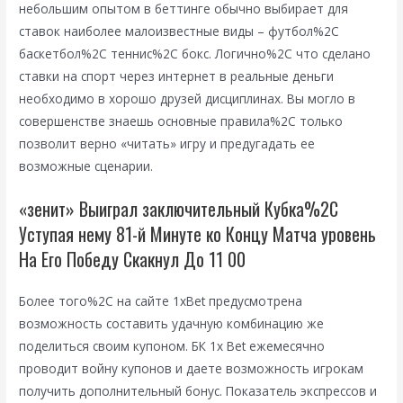
небольшим опытом в беттинге обычно выбирает для
ставок наиболее малоизвестные виды – футбол%2C
баскетбол%2C теннис%2C бокс. Логично%2C что сделано
ставки на спорт через интернет в реальные деньги
необходимо в хорошо друзей дисциплинах. Вы могло в
совершенстве знаешь основные правила%2C только
позволит верно «читать» игру и предугадать ее
возможные сценарии.
«зенит» Выиграл заключительный Кубка%2C
Уступая нему 81-й Минуте ко Концу Матча уровень
На Его Победу Скакнул До 11 00
Более того%2C на сайте 1xBet предусмотрена
возможность составить удачную комбинацию же
поделиться своим купоном. БК 1x Bet ежемесячно
проводит войну купонов и даете возможность игрокам
получить дополнительный бонус. Показатель экспрессов и