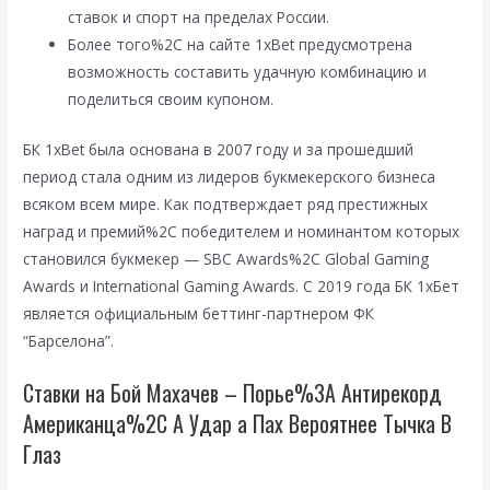
ставок и спорт на пределах России.
Более того%2C на сайте 1xBet предусмотрена
возможность составить удачную комбинацию и
поделиться своим купоном.
БК 1xBet была основана в 2007 году и за прошедший
период стала одним из лидеров букмекерского бизнеса
всяком всем мире. Как подтверждает ряд престижных
наград и премий%2C победителем и номинантом которых
становился букмекер — SBC Awards%2C Global Gaming
Awards и International Gaming Awards. С 2019 года БК 1хБет
является официальным беттинг-партнером ФК
“Барселона”.
Ставки на Бой Махачев – Порье%3A Антирекорд
Американца%2C А Удар а Пах Вероятнее Тычка В
Глаз