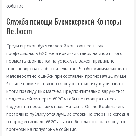
событие.
Служба помощи Букмекерской Конторы
Betboom
Среди игроков букмекерской конторы есть как
профессионалы%2C же и новички ставок на спорт. Того
повысить свои шанса на успех%2C важен правильно
спрогнозировать обстоятельство. Чтобы минимизировать
маловероятно ошибки при составлен прогноза%2C лучше
больше применять достоверную статистику и учитывать
итоги предыдущих матчей. Предпочтительно заручиться
поддержкой экспертов%2C чтобы не проиграть весь
бюджет на нескольких пари. На сайте Online-Bookmakers
постоянно публикуются лучшие ставки на спорт на сегодня
от профессионалов%2C а также бесплатные развернутые
прогнозы на популярные события.