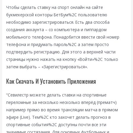
Чтобы сделать ставку на спорт онлайн на сайте
букмекерской конторы БетБум%2C пользователю
необходимо зарегистрироваться. Есть два способа
создания аккаунта – со компьютера и пиппардом
мобильного телефона. Понадобится ввести свой номер
телефона и придумать пароль%2C а затем просто
подтвердить регистрацию. Для этого а верхней части
страницы нужно нажать на кнопку «Войти»%2C только
затем выбрать – «Зарегистрироваться».
Как Скачать И Установить Приложения
“Севилестр можете делать ставки на спортивные
переломные за несколько несколько вперёд (прематч)
например прямо во время трансляции матча в прямом
эфире (Live). Тем%2C кто захочет делать прогноз в
спортивные события%2C доступны почти все эти
значимые состязания. Для основных футбольных и