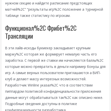
нужном секцию и найдите расписание предстоящих
матчей%2C” “результаты игр%2C положение а турнирной
таблице также статистику по игрокам.
Функционал%2C Фрибет%2C
Трансляции
В эти лайв-исходы букмекер закладывает крупным
маржу%2C которая же формирует немалую часть его
заработка. С первой же ставки им начисляются баллы%2C
которые можно превратить в деньги например бонусы для
игр. А самые верных пользователи приглашаются а ВИП-
клуб и делают массу интересных возможностей.
Разработчик Winline указал%2C что в соответствии
пиппардом политикой конфиденциальности приложения
данные могут обрабатываться так%2C как описано ниже.
Подробные сведения доступны в политике
конфиденциальности разработчика.