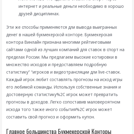
интернет и реальные деньги необходимо в хорошо
друзей дисциплинах.
Эти же способы применяются дли вывода выигранных
денег в нашей букмекерской конторе. Букмекерская
контора Винлайн признана многими рейтинговыми
сайтами одной из лучших компаний для ставок в спорт на
пределах России. Мы предлагаем высокие котировки в
множество исходов и предоставляем подробную
статистику” “игроков и видеотрансляции дли live-ставок.
Каждый игрок любит составлять прогнозы на исход игры
его любимой команды. Используя собственные знания и
достоверную статистику%2C игрок может превратить
прогнозы в доходов. Легко сопоставив маловероятном
исхода того также иного события%2C игрок может
составить свой прогноз и оформить купон.
Главное большинства Букмекерской Конторы