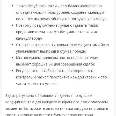
Точка безубыточности – это балансирование на
определенном личном уровне, сохраняя минимум
ноль” “же исключая убытки же погружение в минус.
Поэтому предпочтение лучше отдавать таким
представителям, как фонбет, лига ставок и их
калькуляторам.
Ставки на спорт со высокими коэффициентами йоту
увеличивают выигрыш в случае победы.
Мы понимаем, слишком важно пользователям
выберет хорошие БК для совершения сделок.
Регулярность, стабильность, размеренность,
контроль и расчет перспектив каждой ставки – это
части элементы успеха.
Здесь регулярно обновляются данные по лучшим
коэффициентам для каждого выбранного пользователем
моменты. Вы сможете автоматически загружать ставки в
спорт, которые разместит букмекерская контора,