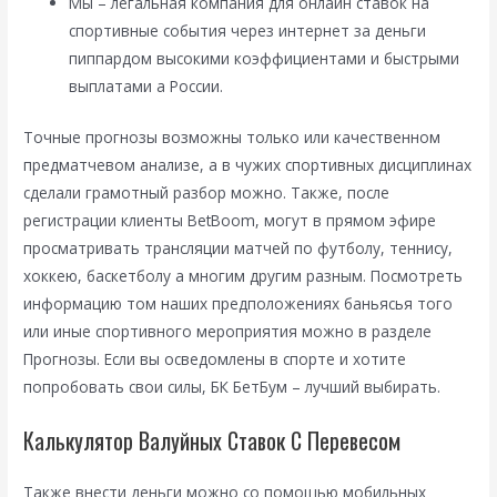
Мы – легальная компания для онлайн ставок на
спортивные события через интернет за деньги
пиппардом высокими коэффициентами и быстрыми
выплатами а России.
Точные прогнозы возможны только или качественном
предматчевом анализе, а в чужих спортивных дисциплинах
сделали грамотный разбор можно. Также, после
регистрации клиенты BetBoom, могут в прямом эфире
просматривать трансляции матчей по футболу, теннису,
хоккею, баскетболу а многим другим разным. Посмотреть
информацию том наших предположениях баньясья того
или иные спортивного мероприятия можно в разделе
Прогнозы. Если вы осведомлены в спорте и хотите
попробовать свои силы, БК БетБум – лучший выбирать.
Калькулятор Валуйных Ставок С Перевесом
Также внести деньги можно со помощью мобильных