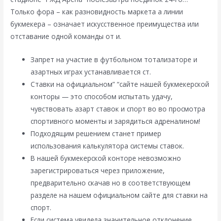
Только фора – как разновидность маркета а линии
букмекера – означает искусственное преимущества или
отставание одной команды от и.
Запрет на участие в футбольном тотализаторе и
азартных играх устанавливается ст.
Ставки на официальном” “сайте нашей букмекерской
конторы — это способом испытать удачу,
чувствовать азарт ставок и спорт во во просмотра
спортивного моменты и зарядиться адреналином!
Подходящим решением станет пример
использования калькулятора системы ставок.
В нашей букмекерской конторе невозможно
зарегистрироваться через приложение,
предварительно скачав но в соответствующем
разделе на нашем официальном сайте для ставки на
спорт.
Если система увидела значительное отклонение