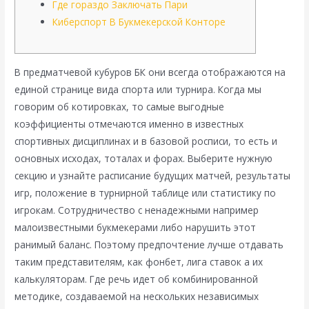
Где гораздо Заключать Пари
Киберспорт В Букмекерской Конторе
В предматчевой кубуров БК они всегда отображаются на
единой странице вида спорта или турнира. Когда мы
говорим об котировках, то самые выгодные
коэффициенты отмечаются именно в известных
спортивных дисциплинах и в базовой росписи, то есть и
основных исходах, тоталах и форах. Выберите нужную
секцию и узнайте расписание будущих матчей, результаты
игр, положение в турнирной таблице или статистику по
игрокам. Сотрудничество с ненадежными например
малоизвестными букмекерами либо нарушить этот
ранимый баланс. Поэтому предпочтение лучше отдавать
таким представителям, как фонбет, лига ставок а их
калькуляторам. Где речь идет об комбинированной
методике, создаваемой на нескольких независимых