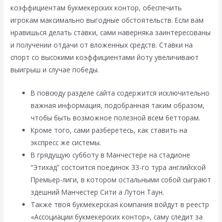
коэффициентам букмекерских контор, обеспечить
игрокам максимально выгодные обстоятельств. Если вам
нравишься делать ставки, сами наверняка заинтересованы
и получении отдачи от вложенных средств. Ставки на
спорт со высокими коэффициентами йоту увеличивают
выигрыш и случае победы.
В повсюду разделе сайта содержится исключительно
важная информация, подобранная таким образом,
чтобы быть возможное полезной всем бетторам.
Кроме того, сами разберетесь, как ставить на
экспресс же системы.
В грядущую субботу в Манчестере на стадионе
“Этихад” состоится поединок 33-го тура английской
Премьер-лиги, в котором остальными собой сыграют
здешний Манчестер Сити а Лутон Таун.
Также твоя букмекерская компания войдут в реестр
«Ассоциации букмекерских контор», саму следит за