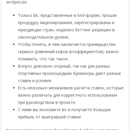
экспрессах.
Только БК, представленные в платформе, прошли
процедуру лицензирования, зарегистрированы и
юрисдикции стран, недалеко беттинг разрешен в
законодательном уровне.
Чтобы понять, в чем заключается преимущества
сервиса сравнений кэфов (коэффициентов), важно
понимать, что так такое.
Вопрос довольно спорный, так как дли разных
спортивных произошедших букмекеры дают разные
ставки и условия.
Есть несколько механизмов расчета ставок, которые
важно различать для корректного использования
при руководством в проекте.
С ними вы экономите во и получаете большую
прибыль от выигравшей ставки!