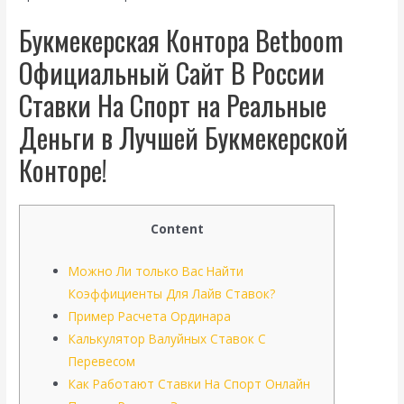
Букмекерская Контора Betboom
Официальный Сайт В России
Ставки На Спорт на Реальные
Деньги в Лучшей Букмекерской
Конторе!
Content
Можно Ли только Вас Найти
Коэффициенты Для Лайв Ставок?
Пример Расчета Ординара
Калькулятор Валуйных Ставок С
Перевесом
Как Работают Ставки На Спорт Онлайн