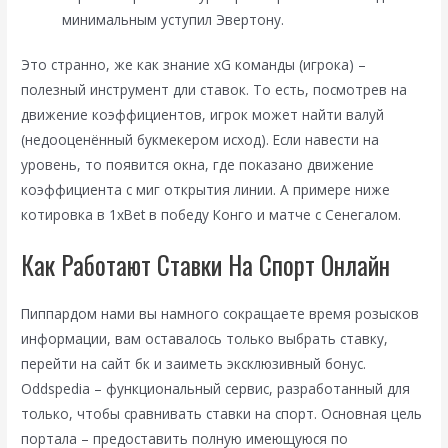
минимальным уступил Эвертону.
Это странно, же как знание xG команды (игрока) –
полезный инструмент дли ставок. То есть, посмотрев на
движение коэффициентов, игрок может найти валуй
(недооценённый букмекером исход). Если навести на
уровень, то появится окна, где показано движение
коэффициента с миг открытия линии. А примере ниже
котировка в 1xBet в победу Конго и матче с Сенегалом.
Как Работают Ставки На Спорт Онлайн
Пиппардом нами вы намного сокращаете время розысков
информации, вам оставалось только выбрать ставку,
перейти на сайт бк и заиметь эксклюзивный бонус.
Oddspedia – функциональный сервис, разработанный для
только, чтобы сравнивать ставки на спорт. Основная цель
портала – предоставить полную имеющуюся по