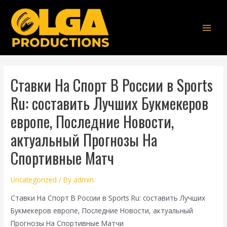
Ставки На Спорт В России в Sports
Ru: составить Лучших Букмекеров
европе, Последние Новости,
актуальный Прогнозы На
Спортивные Матч
Uncategorized
/ By
admin
Ставки На Спорт В России в Sports Ru: составить Лучших
Букмекеров европе, Последние Новости, актуальный
Прогнозы На Спортивные Матчи