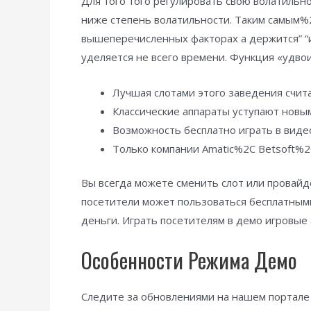
Для того того регулировать свою волатильн
ниже степень волатильности. Таким самым%
вышеперечисленных факторах а держится” “
уделяется не всего времени. Функция «удво
Лучшая слотами этого заведения счита
Классические аппараты уступают новы
Возможность бесплатно играть в вид
Только компании Amatic%2C Betsoft%2
Вы всегда можете сменить слот или провайде
посетители может пользоваться бесплатными
деньги. Играть посетителям в демо игровые
Особенности Режима Демо
Следите за обновлениями на нашем портале 