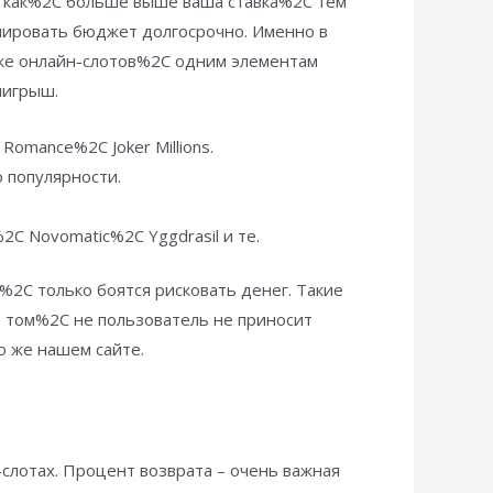
ак как%2C больше выше ваша ставка%2C тем
нировать бюджет долгосрочно. Именно в
тке онлайн-слотов%2C одним элементам
ыигрыш.
omance%2C Joker Millions.
 популярности.
C Novomatic%2C Yggdrasil и те.
о%2C только боятся рисковать денег. Такие
в том%2C не пользователь не приносит
о же нашем сайте.
слотах. Процент возврата – очень важная