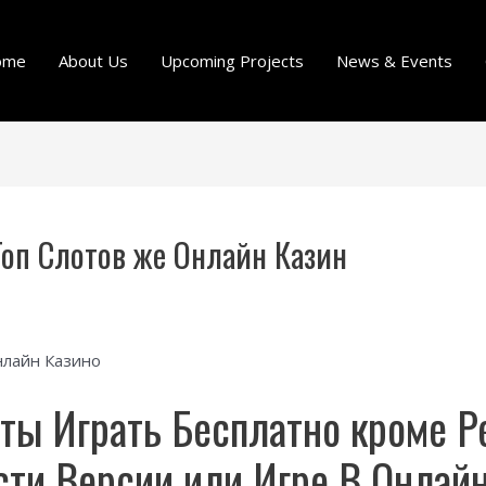
ome
About Us
Upcoming Projects
News & Events
Топ Слотов же Онлайн Казин
нлайн Казино
ты Играть Бесплатно кроме Р
и Версии или Игре В Онлайн