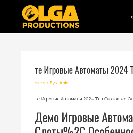
H
те Игровые Автоматы 2024 
pinco
/ By
admin
те Игровые Автоматы 2024 Топ Слотов же О
Демо Игровые Автома
Слоты%2C Особенност