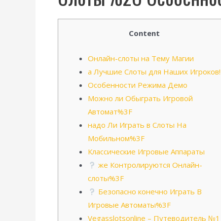
Content
Онлайн-слоты на Тему Магии
а Лучшие Слоты для Наших Игроков!
Особенности Режима Демо
Можно ли Обыграть Игровой
Автомат%3F
надо Ли Играть в Слоты На
Мобильном%3F
Классические Игровые Аппараты
же Контролируются Онлайн-
слоты%3F
Безопасно конечно Играть В
Игровые Автоматы%3F
Vegasslotsonline – Путеводитель №1