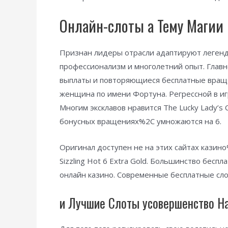
Онлайн-слоты а Тему Магии
Признан лидеры отрасли адаптируют легенд
профессионализм и многолетний опыт. Главн
выплаты и повторяющиеся бесплатные вращен
женщина по имени Фортуна. Регрессной в и
Многим эксклавов нравится The Lucky Lady’
бонусных вращениях%2C умножаются на 6.
Оригинал доступен не на этих сайтах казино
Sizzling Hot 6 Extra Gold. Большинство бес
онлайн казино. Современные бесплатные сло
и Лучшие Слоты усовершенство На