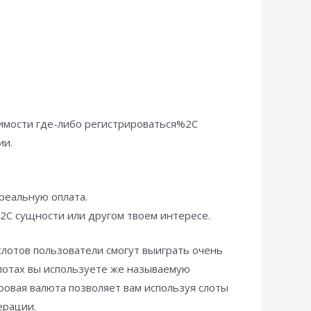
одимости где-либо регистрироваться%2C
ии.
реальную оплата.
2C сущности или другом твоем интересе.
лотов пользователи смогут выиграть очень
слотах вы используете же называемую
овая валюта позволяет вам используя слоты
ерации.