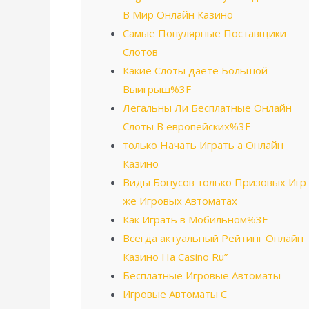
В Мир Онлайн Казино
Самые Популярные Поставщики
Слотов
Какие Слоты даете Большой
Выигрыш%3F
Легальны Ли Бесплатные Онлайн
Слоты В европейских%3F
только Начать Играть а Онлайн
Казино
Виды Бонусов только Призовых Игр
же Игровых Автоматах
Как Играть в Мобильном%3F
Всегда актуальный Рейтинг Онлайн
Казино На Casino Ru”
Бесплатные Игровые Автоматы
Игровые Автоматы С