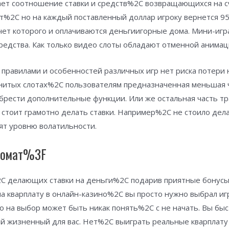
ет соотношение ставки и средств%2C возвращающихся на сче
%2C но на каждый поставленный доллар игроку вернется 95 ц
чет которого и оплачиваются деньгиигорные дома. Мини-игр
редства. Как только видео слоты обладают отменной анимац
с правилами и особенностей различных игр нет риска потери
нитых слотах%2C пользователям предназначенная меньшая ча
брести дополнительные функции. Или же остальная часть тр
ги стоит грамотно делать ставки. Например%2C не стоило де
т уровню волатильности.
втомат%3F
C делающих ставки на деньги%2C подарив приятные бонусы
ы на кварплату в онлайн-казино%2C вы просто нужно выбрал 
о на выбор может быть никак понять%2C с не начать. Вы бы
й жизненный для вас. Нет%2C выиграть реальные кварплату 