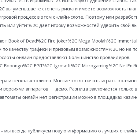
ость%2C есть игроки%2C их используют удвоение ставок. Т
2C вы уменьшаете степень риска и имеете возможность пла
игровой процесс в этом онлайн-слоте. Поэтому или разрабо
ить или уйти”%2C дает игроку возможностей удвоить свой в
ют Book of Dead%2C Fire Joker%2C Mega Moolah%2C Immortal R
м по качеству графики и призовым возможностям%2C но не по
еослоты онлайн предоставляют большинство провайдеров.
C Booongo%2C EGT%2C Igrosoft%2C Microgaming%2C NetEnt%2
ра и несколько кликов. Многие хотят начать играть в казин
 версиями аппаратов ― демо. Разница заключается только 
 автоматы онлайн нет регистрации можно в площадках казин
– мы всегда публикуем новую информацию о лучших онлайн-