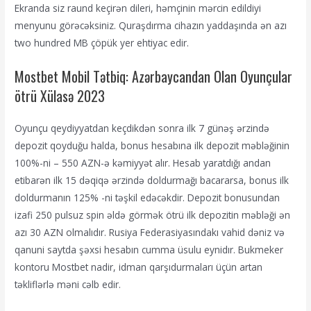
Ekranda siz raund keçirən dileri, həmçinin mərcin edildiyi
menyunu görəcəksiniz. Quraşdırma cihazın yaddaşında ən azı
two hundred MB çöpük yer ehtiyac edir.
Mostbet Mobil Tətbiq: Azərbaycandan Olan Oyunçular
ötrü Xülasə 2023
Oyunçu qeydiyyatdan keçdikdən sonra ilk 7 günəş ərzində
depozit qoyduğu halda, bonus hesabına ilk depozit məbləğinin
100%-ni – 550 AZN-ə kəmiyyət alır. Hesab yaratdığı andan
etibarən ilk 15 dəqiqə ərzində doldurmağı bacararsa, bonus ilk
doldurmanın 125% -ni təşkil edəcəkdir. Depozit bonusundan
izafi 250 pulsuz spin əldə görmək ötrü ilk depozitin məbləği ən
azı 30 AZN olmalıdır. Rusiya Federasiyasındakı vahid dəniz və
qanuni saytda şəxsi hesabın cumma üsulu eynidır. Bukmeker
kontoru Mostbet nadir, idman qarşıdurmaları üçün artan
təkliflərlə məni cəlb edir.