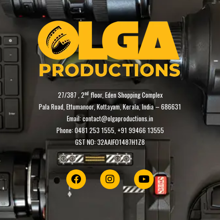
nd
27/387 , 2
floor, Eden Shopping Complex
Pala Road, Ettumanoor, Kottayam, Kerala, India – 686631
Email: contact@olgaproductions.in
Phone: 0481 253 1555, +91 99466 13555
GST NO: 32AAIFO1487H1Z8