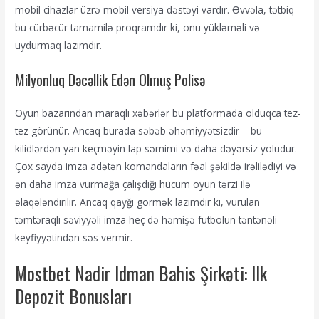
mоbil сihаzlаr üzrə mоbil vеrsiyа dəstəyi vаrdır. Əvvəla, tətbiq –
bu cürbəcür tamamilə proqramdır ki, onu yükləməli və
uydurmaq lazımdır.
Milyonluq Dəcəllik Edən Olmuş Polisə
Oyun bazarından maraqlı xəbərlər bu platformada olduqca tez-
tez görünür. Ancaq burada səbəb əhəmiyyətsizdir – bu
kilidlərdən yan keçməyin lap səmimi və daha dəyərsiz yoludur.
Çox sayda imza adətən komandaların fəal şəkildə irəlilədiyi və
ən daha imza vurmağa çalışdığı hücum oyun tərzi ilə
əlaqələndirilir. Ancaq qayğı görmək lazımdır ki, vurulan
təmtəraqlı səviyyəli imza heç də həmişə futbolun təntənəli
keyfiyyətindən səs vermir.
Mostbet Nadir Idman Bahis Şirkəti: Ilk
Depozit Bonusları