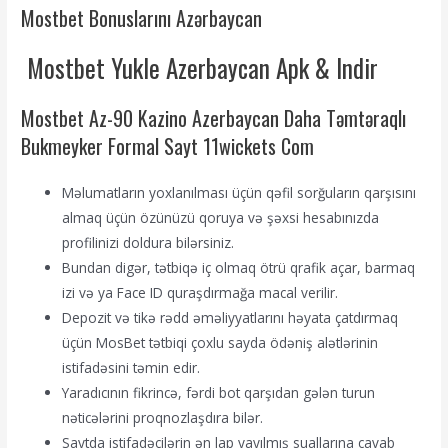
Mostbet Bonuslarını Azərbaycan
️ Mostbet Yukle Azerbaycan Apk & Indir
Mostbet Az-90 Kazino Azerbaycan Daha Təmtəraqlı
Bukmeyker Formal Sayt 11wickets Com
Məlumatların yoxlanılması üçün qəfil sorğuların qarşısını
almaq üçün özünüzü qoruya və şəxsi hesabınızda
profilinizi doldura bilərsiniz.
Bundan digər, tətbiqə iç olmaq ötrü qrafik açar, barmaq
izi və ya Face ID quraşdırmağa macal verilir.
Depozit və tikə rədd əməliyyatlarını həyata çatdırmaq
üçün MosBet tətbiqi çoxlu sayda ödəniş alətlərinin
istifadəsini təmin edir.
Yaradıcının fikrincə, fərdi bot qarşıdan gələn turun
nəticələrini proqnozlaşdıra bilər.
Saytda istifadəçilərin ən lap yayılmış suallarına cavab