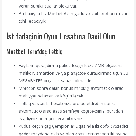
verən sürəkli suallar bloku var.
Bu baxışda biz Mosbet Az ın güclü və zəif tərəflərini uzun
təhlil edəcəyik.
İstifadəçinin Oyun Hesabına Daxil Olun
Mostbet Tərəfdaş Tətbiq
Faylların quraşdırma paketi tough luck, 7 MB ölçüsünə
malikdir, smartfon və ya planşetdə quraşdırmaq üçün 33
MEGABYTES boş disk sahəsi olmalıdır.
Mərcdən sonra qalan bonus məbləği avtomatik olaraq
mahiyyət balansınıza köçürüləcək.
Tətbiq vasitəsilə hesabınıza proloq etdikdən sonra
avtomatik olaraq əsas səhifəyə keçəcəksiniz, buradan
istədiyiniz bölməni seçə bilərsiniz.
Kudus keçən çağ Çempionlar Liqasında iki dəfə əvəzedici
qədər meydana çıxıb və əlan əsas komandada iki oyuna