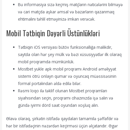
Bu informasiya sizə keçmiş matçların nəticələrini bilməyə
və cari matçda aşkar əmsal və bazarların qazanmaq
ehtimalını təhlil etməyinizə imkan verəcək.
Mobil Tətbiqin Dəyərli Üstünlükləri
Tətbiqin iOS versiyası bütöv funksionallığa malikdir,
saytda olan hər şey mülk və bəzi xüsusiyyətlər ilk olaraq
mobil proqramda mümkünlük.
Mostbet yukle apk mobil proqramı Android əməliyyat
sistemi ötrü onlayn qumar və oyuncaq müəssisəsinin
formal portalından əldə edilə bilər.
Rəsmi loqo ilə təklif olunan Mostbet proqramları
siyahısından seçin, proqramı cihazınızda işə salın və
gündə iyirmi dörd saat oyundan xoşluq alın.
Əlavə olaraq, şirkətin istifadə qaydaları tamamilə şəffafdır və
hər bir istifadəçinin nəzərdən keçirməsi üçün əlçatandır. Əgər