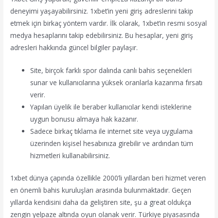
deneyimi yaşayabilirsiniz. 1xbet’in yeni giriş adreslerini takip
etmek için birkaç yöntem vardır. İlk olarak, 1xbet’in resmi sosyal
medya hesaplarını takip edebilirsiniz. Bu hesaplar, yeni giriş
adresleri hakkında güncel bilgiler paylaşır.
Site, birçok farklı spor dalında canlı bahis seçenekleri
sunar ve kullanıcılarına yüksek oranlarla kazanma fırsatı
verir.
Yapılan üyelik ile beraber kullanıcılar kendi isteklerine
uygun bonusu almaya hak kazanır.
Sadece birkaç tıklama ile internet site veya uygulama
üzerinden kişisel hesabınıza girebilir ve ardından tüm
hizmetleri kullanabilirsiniz.
1xbet dünya çapında özellikle 2000’li yıllardan beri hizmet veren
en önemli bahis kuruluşları arasında bulunmaktadır. Geçen
yıllarda kendisini daha da geliştiren site, şu a great oldukça
zengin yelpaze altında oyun olanak verir. Türkiye piyasasında