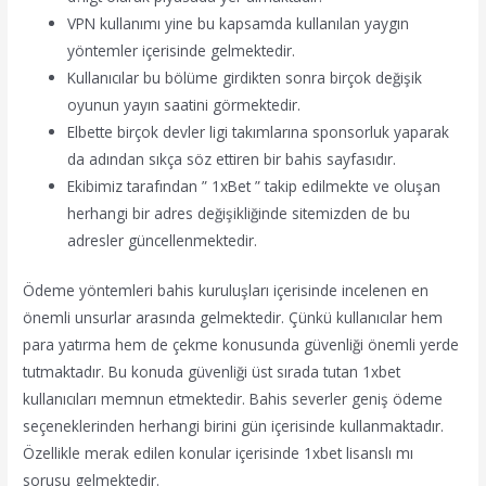
VPN kullanımı yine bu kapsamda kullanılan yaygın
yöntemler içerisinde gelmektedir.
Kullanıcılar bu bölüme girdikten sonra birçok değişik
oyunun yayın saatini görmektedir.
Elbette birçok devler ligi takımlarına sponsorluk yaparak
da adından sıkça söz ettiren bir bahis sayfasıdır.
Ekibimiz tarafından ” 1xBet ” takip edilmekte ve oluşan
herhangi bir adres değişikliğinde sitemizden de bu
adresler güncellenmektedir.
Ödeme yöntemleri bahis kuruluşları içerisinde incelenen en
önemli unsurlar arasında gelmektedir. Çünkü kullanıcılar hem
para yatırma hem de çekme konusunda güvenliği önemli yerde
tutmaktadır. Bu konuda güvenliği üst sırada tutan 1xbet
kullanıcıları memnun etmektedir. Bahis severler geniş ödeme
seçeneklerinden herhangi birini gün içerisinde kullanmaktadır.
Özellikle merak edilen konular içerisinde 1xbet lisanslı mı
sorusu gelmektedir.