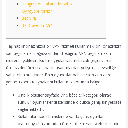
Hangi Spor Dallarında Bahis
Oynayabilirsiniz?
Bet Giriş
Bet Güvenilir Mi?
Taşınabilir cihazınızda bir VPN hizmeti kullanmak için, cihazınızın
sah uygulama mağazasından dilediğiniz VPN uygulamasını
indirerek yükleyin. Bu tür uygulamaların birçok çeşidi vardır—
ücretsizden ücretliye, basit tasarımlardan gelişmiş işlevselliğe
sahip olanlara kadar. Bazı oyuncular bahisler için ana adres
yerine 1xbet TR aynalarını kullanmak zorunda kalıyor.
Üstelik bêtisier sayfada yine bêtisier kategori olarak
sunulur oyunlar kendi içerisinde oldukça geniş bir yelpaze
sağlamaktadır.
Kullanıcılar, spor bahislerine ya da şans oyunları
oynamaya başlamadan önce 1xbet resmi web sitesinde