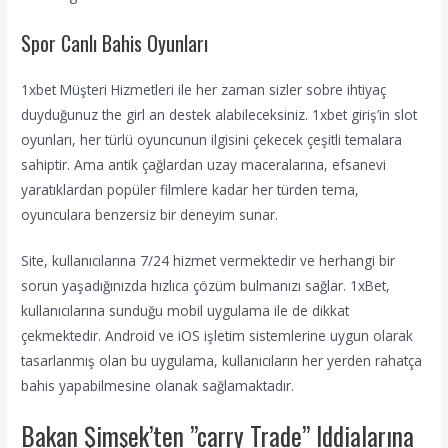
Spor Canlı Bahis Oyunları
1xbet Müşteri Hizmetleri ile her zaman sizler sobre ihtiyaç
duyduğunuz the girl an destek alabileceksiniz. 1xbet giriş’in slot
oyunları, her türlü oyuncunun ilgisini çekecek çeşitli temalara
sahiptir. Ama antik çağlardan uzay maceralarına, efsanevi
yaratıklardan popüler filmlere kadar her türden tema,
oyunculara benzersiz bir deneyim sunar.
Site, kullanıcılarına 7/24 hizmet vermektedir ve herhangi bir
sorun yaşadığınızda hızlıca çözüm bulmanızı sağlar. 1xBet,
kullanıcılarına sunduğu mobil uygulama ile de dikkat
çekmektedir. Android ve iOS işletim sistemlerine uygun olarak
tasarlanmış olan bu uygulama, kullanıcıların her yerden rahatça
bahis yapabilmesine olanak sağlamaktadır.
Bakan Şimşek’ten ”carry Trade” Iddialarına