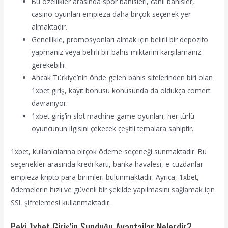
Bu özellikler arasında spor bahisleri, canlı bahisler,
casino oyunları empieza daha birçok seçenek yer
almaktadır.
Genellikle, promosyonları almak için belirli bir depozito
yapmanız veya belirli bir bahis miktarını karşılamanız
gerekebilir.
Ancak Türkiye’nin önde gelen bahis sitelerinden biri olan
1xbet giriş, kayıt bonusu konusunda da oldukça cömert
davranıyor.
1xbet giriş’in slot machine game oyunları, her türlü
oyuncunun ilgisini çekecek çeşitli temalara sahiptir.
1xbet, kullanıcılarına birçok ödeme seçeneği sunmaktadır. Bu
seçenekler arasında kredi kartı, banka havalesi, e-cüzdanlar
empieza kripto para birimleri bulunmaktadır. Ayrıca, 1xbet,
ödemelerin hızlı ve güvenli bir şekilde yapılmasını sağlamak için
SSL şifrelemesi kullanmaktadır.
Peki 1xbet Giriş’in Sunduğu Avantajlar Nelerdir?