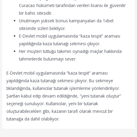
Curacao hükümeti tarafından verilen lisansı ile güvenilir
bir bahis sitesidir.
Unutmayın yüksek bonus kampanyaları da 1xbet
sitesinde sizleri bekliyor.
E-Devlet mobil uygulamasında “kaza tespit” araması
yapıldığında kaza tutanağı sekmesi çıkıyor.
Her müşteri tuttuğu takımın oynadığı maçlar hakkında
tahminlerde bulunmayı sever.
E-Devlet mobil uygulamasında “kaza tespit” araması
yapıldığında kaza tutanağı sekmesi çıkıyor. Bu sekmeye
tıklandığında, kullanıcılar tutanak işlemlerine yönlendiriliyor.
Şartları kabul edip devam edildiğinde, “yeni tutanak oluştur”
seçeneği sunuluyor. Kullanıcılar, yeni bir tutanak
oluşturabilecekleri gibi, kazanın tarafı olarak mevcut bir
tutanağa da dahil olabiliyor.