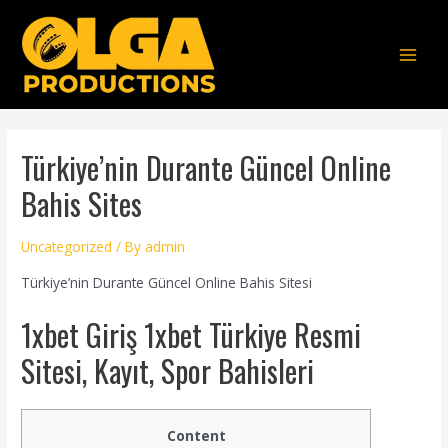
Türkiye’nin Durante Güncel Online
Bahis Sites
Uncategorized
/ By
admin
Türkiye’nin Durante Güncel Online Bahis Sitesi
1xbet Giriş 1xbet Türkiye Resmi
Sitesi, Kayıt, Spor Bahisleri
Content