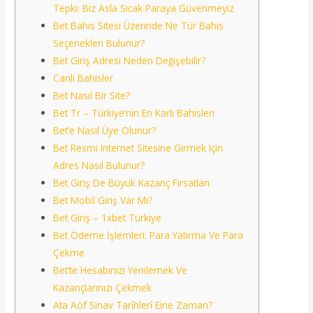
Tepki: Biz Asla Sıcak Paraya Güvenmeyiz
Bet Bahis Sitesi Üzerinde Ne Tür Bahis
Seçenekleri Bulunur?
Bet Giriş Adresi Neden Değişebilir?
Canli Bahisler
Bet Nasıl Bir Site?
Bet Tr – Türkiye’nin En Karlı Bahisleri
Bet’e Nasıl Üye Olunur?
Bet Resmi Internet Sitesine Girmek Için
Adres Nasıl Bulunur?
Bet Giriş De Büyük Kazanç Fırsatları
Bet Mobil Giriş Var Mı?
Bet Giriş – 1xbet Türkiye
Bet Ödeme İşlemleri: Para Yatırma Ve Para
Çekme
Bet’te Hesabınızı Yenilemek Ve
Kazançlarınızı Çekmek
Ata Aöf Sinav Tari̇hleri̇ Eine Zaman?