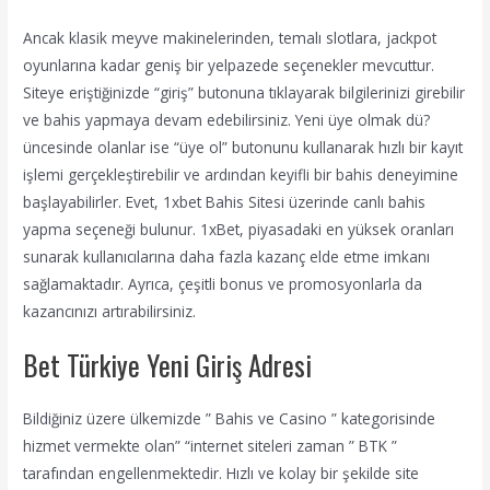
Ancak klasik meyve makinelerinden, temalı slotlara, jackpot
oyunlarına kadar geniş bir yelpazede seçenekler mevcuttur.
Siteye eriştiğinizde “giriş” butonuna tıklayarak bilgilerinizi girebilir
ve bahis yapmaya devam edebilirsiniz. Yeni üye olmak dü?
üncesinde olanlar ise “üye ol” butonunu kullanarak hızlı bir kayıt
işlemi gerçekleştirebilir ve ardından keyifli bir bahis deneyimine
başlayabilirler. Evet, 1xbet Bahis Sitesi üzerinde canlı bahis
yapma seçeneği bulunur. 1xBet, piyasadaki en yüksek oranları
sunarak kullanıcılarına daha fazla kazanç elde etme imkanı
sağlamaktadır. Ayrıca, çeşitli bonus ve promosyonlarla da
kazancınızı artırabilirsiniz.
Bet Türkiye Yeni Giriş Adresi
Bildiğiniz üzere ülkemizde ” Bahis ve Casino ” kategorisinde
hizmet vermekte olan” “internet siteleri zaman ” BTK ”
tarafından engellenmektedir. Hızlı ve kolay bir şekilde site