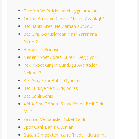
Telefon Ve Pc Için 1xbet Uygulamaları
Online Bahis Ve Casino Neden Avantajlı?
Bet Bahis Sitesi Ne Zaman Kuruldu?
Bet Giriş Bonuslardan Nasıl Yararlana
Bilirim?
Hoşgeldin Bonusu
Neden 1xbet Adresi Sürekli Değişiyor?
Peki 1xbet Giriş’in Sunduğu Avantajlar
Nelerdir?
Bet Giriş Spor Bahis Oyunları
Bet Türkiye Yeni Giriş Adresi
Bet Canlı Bahis
Aöl A Few Dönem Sınav Yerleri Belli Oldu
Mu?
Yayınlar Ve Bahisler 1xbet Canlı
Spor Canlı Bahis Oyunları
Bakan Şimşek’ten ”carry Trade” Iddialarına