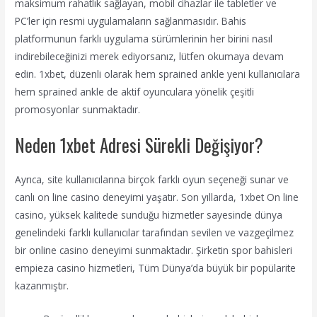
maksimum rahatlık sağlayan, mobil cihazlar ile tabletler ve
PC’ler için resmi uygulamaların sağlanmasıdır. Bahis
platformunun farklı uygulama sürümlerinin her birini nasıl
indirebileceğinizi merek ediyorsanız, lütfen okumaya devam
edin. 1xbet, düzenli olarak hem sprained ankle yeni kullanıcılara
hem sprained ankle de aktif oyunculara yönelik çeşitli
promosyonlar sunmaktadır.
Neden 1xbet Adresi Sürekli Değişiyor?
Ayrıca, site kullanıcılarına birçok farklı oyun seçeneği sunar ve
canlı on line casino deneyimi yaşatır. Son yıllarda, 1xbet On line
casino, yüksek kalitede sunduğu hizmetler sayesinde dünya
genelindeki farklı kullanıcılar tarafından sevilen ve vazgeçilmez
bir online casino deneyimi sunmaktadır. Şirketin spor bahisleri
empieza casino hizmetleri, Tüm Dünya’da büyük bir popülarite
kazanmıştır.