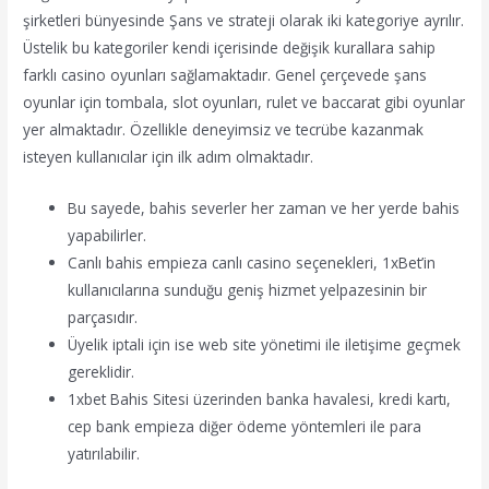
şirketleri bünyesinde Şans ve strateji olarak iki kategoriye ayrılır.
Üstelik bu kategoriler kendi içerisinde değişik kurallara sahip
farklı casino oyunları sağlamaktadır. Genel çerçevede şans
oyunlar için tombala, slot oyunları, rulet ve baccarat gibi oyunlar
yer almaktadır. Özellikle deneyimsiz ve tecrübe kazanmak
isteyen kullanıcılar için ilk adım olmaktadır.
Bu sayede, bahis severler her zaman ve her yerde bahis
yapabilirler.
Canlı bahis empieza canlı casino seçenekleri, 1xBet’in
kullanıcılarına sunduğu geniş hizmet yelpazesinin bir
parçasıdır.
Üyelik iptali için ise web site yönetimi ile iletişime geçmek
gereklidir.
1xbet Bahis Sitesi üzerinden banka havalesi, kredi kartı,
cep bank empieza diğer ödeme yöntemleri ile para
yatırılabilir.