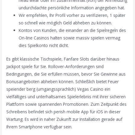
head wear oder im zusammenhalt (von) der Anmeldung
undurchdachte persönliche Information angegeben hat.
Wir empfehlen, Ihr Profil vorher zu verifizieren, 1 später
so schnell wie möglich Geld abheben zu können.
Kontos von Kunden, die einander an die Spielregeln des
On-line Casinos halten sowie massiv spielen vermag
dies Spielkonto nicht dicht.
Es gibt klassische Tischspiele, Fanfare Slots darüber hinaus
Jackpot spiele für Sie. Rollover-Anforderungen sind
Bedingungen, die Sie erfüllen müssen, bevor Sie Gewinne aus
Bonusangeboten abheben können. Schließlich bietet Feuer
speiender berg (umgangssprachlich) Vegas Casino ein
vielfältiges und unterhaltsames Spielerlebnis mit ihrer sicheren
Plattform sowie spannenden Promotionen. Zum Zeitpunkt des
Schreibens befindet sich perish mobile App für iOS in dieser
Wartung. Es wird in naher Zukunft zur Installation gerade auf
Ihrem Smartphone verfügbar sein.