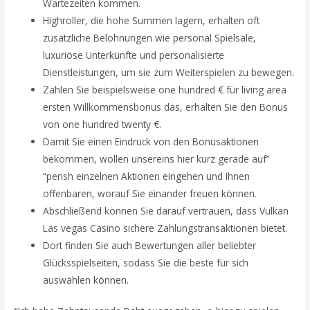
Wartezeiten kommen.
Highroller, die hohe Summen lagern, erhalten oft
zusätzliche Belohnungen wie personal Spielsäle,
luxuriöse Unterkünfte und personalisierte
Dienstleistungen, um sie zum Weiterspielen zu bewegen.
Zahlen Sie beispielsweise one hundred € für living area
ersten Willkommensbonus das, erhalten Sie den Bonus
von one hundred twenty €.
Damit Sie einen Eindruck von den Bonusaktionen
bekommen, wollen unsereins hier kurz gerade auf”
“perish einzelnen Aktionen eingehen und Ihnen
offenbaren, worauf Sie einander freuen können.
Abschließend können Sie darauf vertrauen, dass Vulkan
Las vegas Casino sichere Zahlungstransaktionen bietet.
Dort finden Sie auch Bewertungen aller beliebter
Glücksspielseiten, sodass Sie die beste für sich
auswählen können.