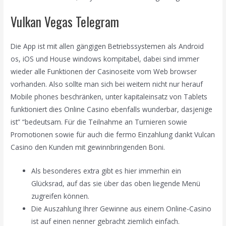
Vulkan Vegas Telegram
Die App ist mit allen gängigen Betriebssystemen als Android
os, iOS und House windows kompitabel, dabei sind immer
wieder alle Funktionen der Casinoseite vom Web browser
vorhanden. Also sollte man sich bei weitem nicht nur herauf
Mobile phones beschränken, unter kapitaleinsatz von Tablets
funktioniert dies Online Casino ebenfalls wunderbar, dasjenige
ist” “bedeutsam. Für die Teilnahme an Turnieren sowie
Promotionen sowie für auch die fermo Einzahlung dankt Vulcan
Casino den Kunden mit gewinnbringenden Boni.
Als besonderes extra gibt es hier immerhin ein
Glücksrad, auf das sie über das oben liegende Menü
zugreifen können.
Die Auszahlung Ihrer Gewinne aus einem Online-Casino
ist auf einen nenner gebracht ziemlich einfach.