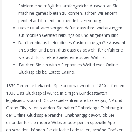
Spielern eine möglichst umfangreiche Auswahl an Slot
machine games bieten zu können, achten wir enorm
penibel auf ihre entsprechende Lizenzierung.
Diese Qualitäten sorgen dafür, dass Ihre Spielsitzungen
auf mobilen Geräten reibungslos und angenehm sind.
Darüber hinaus bietet dieses Casino eine große Auswahl
an Spielen und Boni, thus dass es sowohl für erfahrene
wie auch für direkte Spieler eine super Wahl ist.
Tauchen Sie ein within Stephanies Welt dieses Online-
Glücksspiels bei Estate Casino.
1850 Der erste bekannte Spielautomat wurde o 1850 erfunden.
1930 Das Glücksspiel wurde in einigen Bundesstaaten
legalisiert, wodurch Glücksspielzentren wie Las Vegas, NV und
Ocean City, NJ entstanden. Sie haben” “jahrelange Erfahrung in
der Online-Glücksspielbranche. Unabhängig davon, ob Sie
einander für die mobile Website oder perish spezielle App
entscheiden, können Sie einfache Ladezeiten, schöne Grafiken