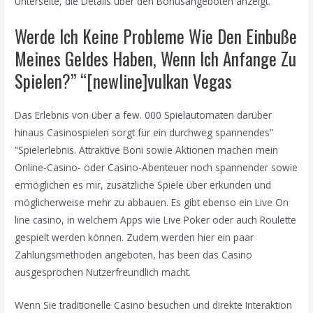
Unterseite, die Details über den Bonusangeboten anzeigt.
Werde Ich Keine Probleme Wie Den Einbuße
Meines Geldes Haben, Wenn Ich Anfange Zu
Spielen?” “[newline]vulkan Vegas
Das Erlebnis von über a few. 000 Spielautomaten darüber
hinaus Casinospielen sorgt für ein durchweg spannendes”
“Spielerlebnis. Attraktive Boni sowie Aktionen machen mein
Online-Casino- oder Casino-Abenteuer noch spannender sowie
ermöglichen es mir, zusätzliche Spiele über erkunden und
möglicherweise mehr zu abbauen. Es gibt ebenso ein Live On
line casino, in welchem Apps wie Live Poker oder auch Roulette
gespielt werden können. Zudem werden hier ein paar
Zahlungsmethoden angeboten, has been das Casino
ausgesprochen Nutzerfreundlich macht.
Wenn Sie traditionelle Casino besuchen und direkte Interaktion