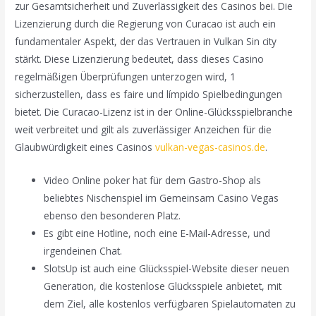
zur Gesamtsicherheit und Zuverlässigkeit des Casinos bei. Die
Lizenzierung durch die Regierung von Curacao ist auch ein
fundamentaler Aspekt, der das Vertrauen in Vulkan Sin city
stärkt. Diese Lizenzierung bedeutet, dass dieses Casino
regelmäßigen Überprüfungen unterzogen wird, 1
sicherzustellen, dass es faire und límpido Spielbedingungen
bietet. Die Curacao-Lizenz ist in der Online-Glücksspielbranche
weit verbreitet und gilt als zuverlässiger Anzeichen für die
Glaubwürdigkeit eines Casinos
vulkan-vegas-casinos.de
.
Video Online poker hat für dem Gastro-Shop als
beliebtes Nischenspiel im Gemeinsam Casino Vegas
ebenso den besonderen Platz.
Es gibt eine Hotline, noch eine E-Mail-Adresse, und
irgendeinen Chat.
SlotsUp ist auch eine Glücksspiel-Website dieser neuen
Generation, die kostenlose Glücksspiele anbietet, mit
dem Ziel, alle kostenlos verfügbaren Spielautomaten zu