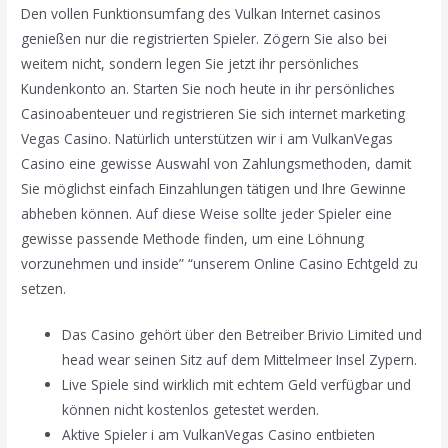
Den vollen Funktionsumfang des Vulkan Internet casinos
genießen nur die registrierten Spieler. Zögern Sie also bei
weitem nicht, sondern legen Sie jetzt ihr persönliches
Kundenkonto an. Starten Sie noch heute in ihr persönliches
Casinoabenteuer und registrieren Sie sich internet marketing
Vegas Casino. Natürlich unterstützen wir i am VulkanVegas
Casino eine gewisse Auswahl von Zahlungsmethoden, damit
Sie möglichst einfach Einzahlungen tätigen und Ihre Gewinne
abheben können. Auf diese Weise sollte jeder Spieler eine
gewisse passende Methode finden, um eine Löhnung
vorzunehmen und inside” “unserem Online Casino Echtgeld zu
setzen.
Das Casino gehört über den Betreiber Brivio Limited und
head wear seinen Sitz auf dem Mittelmeer Insel Zypern.
Live Spiele sind wirklich mit echtem Geld verfügbar und
können nicht kostenlos getestet werden.
Aktive Spieler i am VulkanVegas Casino entbieten