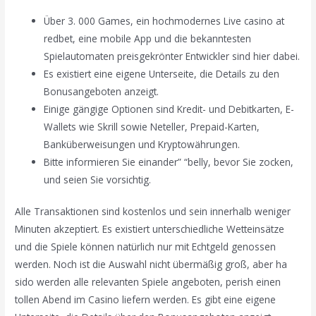
Über 3. 000 Games, ein hochmodernes Live casino at
redbet, eine mobile App und die bekanntesten
Spielautomaten preisgekrönter Entwickler sind hier dabei.
Es existiert eine eigene Unterseite, die Details zu den
Bonusangeboten anzeigt.
Einige gängige Optionen sind Kredit- und Debitkarten, E-
Wallets wie Skrill sowie Neteller, Prepaid-Karten,
Banküberweisungen und Kryptowährungen.
Bitte informieren Sie einander” “belly, bevor Sie zocken,
und seien Sie vorsichtig.
Alle Transaktionen sind kostenlos und sein innerhalb weniger
Minuten akzeptiert. Es existiert unterschiedliche Wetteinsätze
und die Spiele können natürlich nur mit Echtgeld genossen
werden. Noch ist die Auswahl nicht übermäßig groß, aber ha
sido werden alle relevanten Spiele angeboten, perish einen
tollen Abend im Casino liefern werden. Es gibt eine eigene