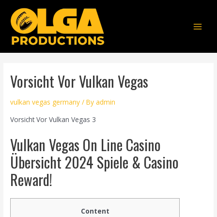
Vorsicht Vor Vulkan Vegas
vulkan vegas germany
/ By
admin
Vorsicht Vor Vulkan Vegas 3
Vulkan Vegas On Line Casino
Übersicht 2024 Spiele & Casino
Reward!
Content