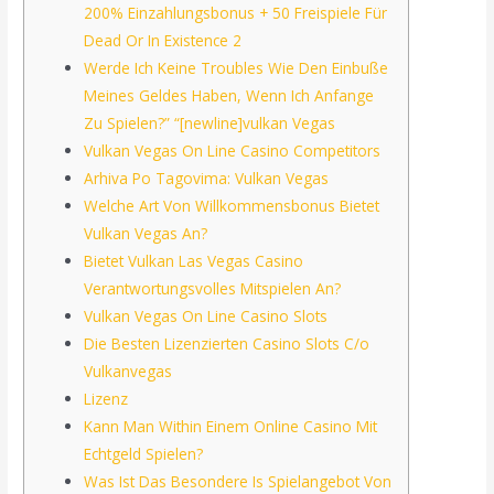
200% Einzahlungsbonus + 50 Freispiele Für
Dead Or In Existence 2
Werde Ich Keine Troubles Wie Den Einbuße
Meines Geldes Haben, Wenn Ich Anfange
Zu Spielen?” “[newline]vulkan Vegas
Vulkan Vegas On Line Casino Competitors
Arhiva Po Tagovima: Vulkan Vegas
Welche Art Von Willkommensbonus Bietet
Vulkan Vegas An?
Bietet Vulkan Las Vegas Casino
Verantwortungsvolles Mitspielen An?
Vulkan Vegas On Line Casino Slots
Die Besten Lizenzierten Casino Slots C/o
Vulkanvegas
Lizenz
Kann Man Within Einem Online Casino Mit
Echtgeld Spielen?
Was Ist Das Besondere Is Spielangebot Von