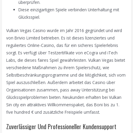
überprüfen.
Diese einzigartigen Spiele verbinden Unterhaltung mit
Glücksspiel.
Vulkan Vegas Casino wurde im Jahr 2016 gegründet und wird
von Brivio Limited betrieben. Es ist dieses lizenziertes und
reguliertes Online-Casino, das für ein sicheres Spielerlebnis
sorgt. Es verfügt über Testzertifikate von eCogra und iTech
Labs, die dieses faires Spiel gewährleisten. Vulkan Vegas bietet
verschiedene Maßnahmen zu ihrem Spielerschutz, wie
Selbstbeschränkungsprogramme und die Möglichkeit, sich vom
Spiel auszuschließen. Außerdem arbeitet das Casino über
Organisationen zusammen, pass away Unterstützung bei
Glücksspielproblemen bieten. Neukunden erhalten bei Vulkan
Sin city ein attraktives Willkommenspaket, das Boni bis zu 1.
five hundred € und zusätzliche Freispiele umfasst.
Zuverlässiger Und Professioneller Kundensupport