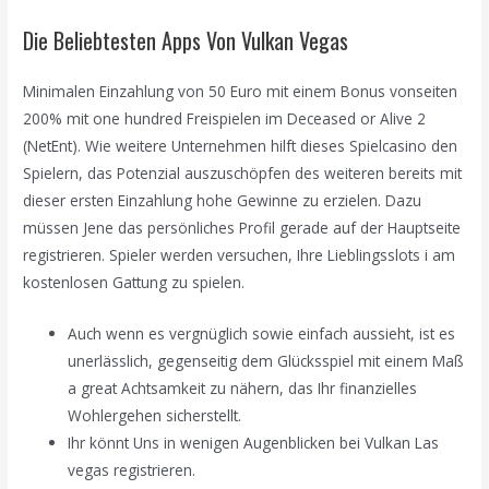
Die Beliebtesten Apps Von Vulkan Vegas
Minimalen Einzahlung von 50 Euro mit einem Bonus vonseiten
200% mit one hundred Freispielen im Deceased or Alive 2
(NetEnt). Wie weitere Unternehmen hilft dieses Spielcasino den
Spielern, das Potenzial auszuschöpfen des weiteren bereits mit
dieser ersten Einzahlung hohe Gewinne zu erzielen. Dazu
müssen Jene das persönliches Profil gerade auf der Hauptseite
registrieren. Spieler werden versuchen, Ihre Lieblingsslots i am
kostenlosen Gattung zu spielen.
Auch wenn es vergnüglich sowie einfach aussieht, ist es
unerlässlich, gegenseitig dem Glücksspiel mit einem Maß
a great Achtsamkeit zu nähern, das Ihr finanzielles
Wohlergehen sicherstellt.
Ihr könnt Uns in wenigen Augenblicken bei Vulkan Las
vegas registrieren.