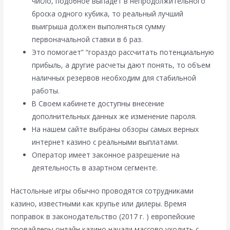
число, подобное выпадет в непродолжительного
броска одного кубика, то реальный лучший
выигрыша должен выполняться сумму
первоначальной ставки в 6 раз.
Это помогает” “гораздо рассчитать потенциальную
прибыль, а другие расчеты дают понять, то объем
наличных резервов необходим для стабильной
работы.
В Своем кабинете доступны внесение
дополнительных данных же изменение пароля.
На нашем сайте выбраны обзоры самых верных
интернет казино с реальными выплатами.
Оператор имеет законное разрешение на
деятельность в азартном сегменте.
Настольные игры обычно проводятся сотрудниками
казино, известными как крупье или дилеры. Время
поправок в законодательство (2017 г. ) европейские
провайдеры онлайн казино начали массово уходить с