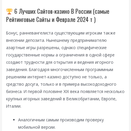
6 Лучших Сайтов-казино В России (самые
Рейтинговые Сайты и Феврале 2024 т )
Бонус, ранневангелиста существующим игрокам также
внесении депозита. Нынешнему предпринимателю
азартные игры разрешены, однако специфические
государственные нормы а ограничения в одной сфере
создают трудности для открытия и ведения игорного
заведения. Благодаря многочисленным программным
решениям интернет-казино доступно не только, а
средство досуга, только и в примера высокодоходного
бизнеса. И первой половине XIX века появляется несколько
крупных игорных заведений в Великобритании, Европе,
Италии.
Аналогичным самым производим проверку
мобильной версии.