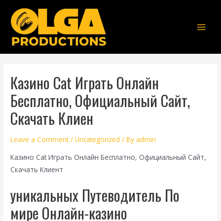
Казино Cat Играть Онлайн
Бесплатно, Официальный Сайт,
Скачать Клиен
Leave a Comment
/
Uncategorized
/ By
admin
Казино Cat Играть Онлайн Бесплатно, Официальный Сайт,
Скачать Клиент
уникальных Путеводитель По
мире Онлайн-казино