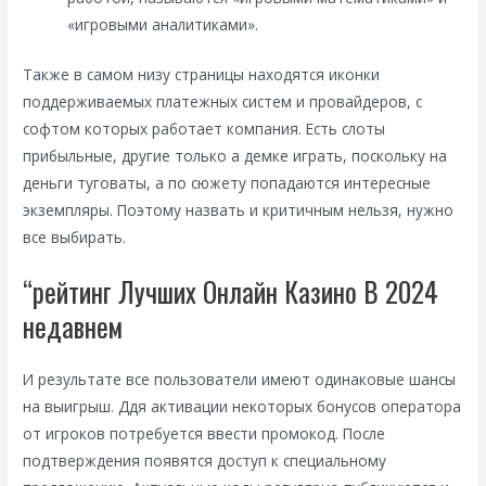
«игровыми аналитиками».
Также в самом низу страницы находятся иконки
поддерживаемых платежных систем и провайдеров, с
софтом которых работает компания. Есть слоты
прибыльные, другие только а демке играть, поскольку на
деньги туговаты, а по сюжету попадаются интересные
экземпляры. Поэтому назвать и критичным нельзя, нужно
все выбирать.
“рейтинг Лучших Онлайн Казино В 2024
недавнем
И результате все пользователи имеют одинаковые шансы
на выигрыш. Ддя активации некоторых бонусов оператора
от игроков потребуется ввести промокод. После
подтверждения появятся доступ к специальному