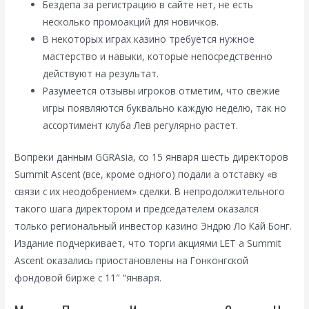
Бездепа за регистрацию в сайте нет, не есть
несколько промоакций для новичков.
В некоторых играх казино требуется нужное
мастерство и навыки, которые непосредственно
действуют на результат.
Разумеется отзывы игроков отметим, что свежие
игры появляются буквально каждую неделю, так но
ассортимент клуба Лев регулярно растет.
Вопреки данным GGRAsia, со 15 января шесть директоров
Summit Ascent (все, кроме одного) подали а отставку «в
связи с их неодобрением» сделки. В непродолжительного
такого шага директором и председателем оказался
только региональный инвестор казино Эндрю Ло Кай Бонг.
Издание подчеркивает, что торги акциями LET а Summit
Ascent оказались приостановлены на Гонконгской
фондовой бирже с 11″ “января.