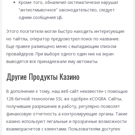
Кроме того, обналичил систематически нарушал
“антиотмывочное” законодательство, следует
одним сообщения ЦБ.
Этого посетители могли быстро находить интересующие
но тайтлы, оператор предусмотрел поиск по название.
Еще правее размещено меню с выпадающим списком
провайдеров. При выборе одного один них на экран
выводятся все принадлежали ему автоматы.
Другие Продукты Казино
В дополнение к тому, наш веб-сайт неизвестен с помощью
128-битной технологии SSL же одобрен eCOGRA. Сайты,
получившие разрешение в работу, регулярно позволят
финансовую отчетность а контролирующие органы. Такие
казино используют легальные и прозрачные возможности
взаиморасчетов с клиентами. Пользователям доступен