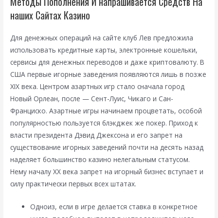
Методы Пополнения И напрашивается Средств На
наших Сайтах Казино
Для денежных операций на сайте клуб Лев предложила
использовать кредитные карты, электронные кошельки,
сервисы для денежных переводов и даже криптовалюту. В
США первые игорные заведения появляются лишь в позже
XIX века. Центром азартных игр стало сначала город
Новый Орлеан, после — Сент-Луис, Чикаго и Сан-
Франциско. Азартные игры начинаем процветать, особой
популярностью пользуется блэкджек же покер. Приход к
власти президента Дэвид Джексона и его запрет на
существование игорных заведений почти на десять назад
наделяет большинство казино нелегальным статусом.
Нему началу XX века запрет на игорный бизнес вступает и
силу практически первых всех штатах.
Одноиз, если в игре делается ставка в конкретное