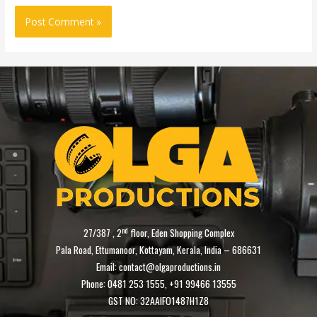
nd
27/387 , 2
floor, Eden Shopping Complex
Pala Road, Ettumanoor, Kottayam, Kerala, India – 686631
Email: contact@olgaproductions.in
Phone: 0481 253 1555, +91 99466 13555
GST NO: 32AAIFO1487H1Z8