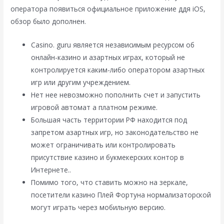
оператора появиться официальное приложение ддя iOS,
обзор было дополнен.
Casino. guru является независимым ресурсом об
онлайн-казино и азартных играх, который не
контролируется каким-либо оператором азартных
игр или другим учреждением.
Нет нее невозможно пополнить счет и запустить
игровой автомат а платном режиме.
Большая часть территории РФ находится под
запретом азартных игр, но законодательство не
может ограничивать или контролировать
присутствие казино и букмекерских контор в
Интернете..
Помимо того, что ставить можно на зеркале,
посетители казино Плей Фортуна нормализаторской
могут играть через мобильную версию.