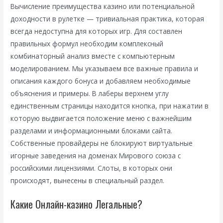
Вычисление преимущества казино или потенциальной
доходности в рулетке — тривиальная практика, которая
всегда недоступна для которых игр. Для составлен
правильных формул необходим комплексный
комбинаторный анализ вместе с компьютерным
моделированием. Мы указываем все важные правила и
описания каждого бонуса и добавляем необходимые
объяснения и примеры. В лаберы верхнем углу
единственным страницы находится кнопка, при нажатии в
которую выдвигается положение меню с важнейшим
разделами и информационными блоками сайта.
Собственные провайдеры не блокируют виртуальные
игорные заведения на доменах Мирового союза с
российскими лицензиями. Слоты, в которых они
происходят, вынесены в специальный раздел.
Какие Онлайн-казино Легальные?