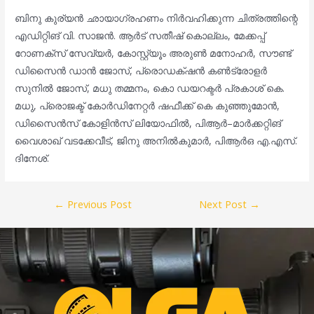
ബിനു കുര്യൻ ഛായാഗ്രഹണം നിർവഹിക്കുന്ന ചിത്രത്തിന്റെ
എഡിറ്റിങ് വി. സാജൻ. ആർട് സതീഷ് കൊല്ലം, മേക്കപ്പ്
റോണക്സ് സേവ്യർ, കോസ്റ്റ്യൂം അരുൺ മനോഹർ, സൗണ്ട്
ഡിസൈൻ ഡാൻ ജോസ്, പ്രൊഡക്‌ഷൻ കണ്‍ട്രോളർ
സുനിൽ ജോസ്, മധു തമ്മനം, കൊ ഡയറക്ടർ പ്രകാശ് കെ.
മധു, പ്രൊജക്ട് കോർഡിനേറ്റർ ഷഫീക്ക് കെ കുഞ്ഞുമോൻ,
ഡിസൈൻസ് കോളിൻസ് ലിയോഫിൽ, പിആർ–മാർക്കറ്റിങ്
വൈശാഖ് വടക്കേവീട്, ജിനു അനിൽകുമാർ, പിആർഒ എ.എസ്.
ദിനേശ്.
←
Previous Post
Next Post
→