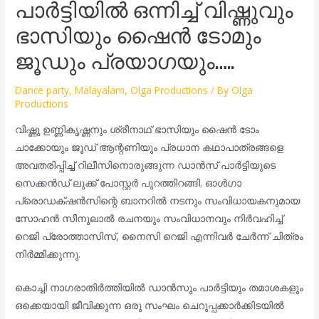
പാർട്ടിയിൽ ഒന്നിച്ച് വിഷ്ണുവും
ഭാസിയും ഷൈൻ ടോമും
ജൂഡും പ്രയാഗയും…..
Dance party
,
Malayalam
,
Olga Productions
/ By
Olga
Productions
വിഷ്ണു ഉണ്ണികൃഷ്ണനും ശ്രീനാഥ് ഭാസിയും ഷൈൻ ടോം
ചാക്കോയും ജൂഡ് ആന്റണിയും പ്രധാന കഥാപാത്രങ്ങളെ
അവതരിപ്പിച്ച്‌ റിലീസിനൊരുങ്ങുന്ന ഡാൻസ് പാർട്ടിയുടെ
സെക്കൻഡ്‌ ലുക്ക് പോസ്റ്റർ പുറത്തിറങ്ങി. ഓൾഗാ
പ്രൊഡക്‌ഷൻസിന്റെ ബാനറിൽ നടനും സംവിധായകനുമായ
സോഹൻ സീനുലാൽ രചനയും സംവിധാനവും നിർവഹിച്ച്
റെജി പ്രോത്താസിസ്, നൈസി റെജി എന്നിവർ ചേർന്ന് ചിത്രം
നിർമ്മിക്കുന്നു.
കൊച്ചി നാഗരാതിർത്തിയിൽ ഡാൻസും പാർട്ടിയും തമാശകളും
ഒക്കെയായി ജീവിക്കുന്ന ഒരു സംഘം ചെറുപ്പക്കാർക്കിടയിൽ