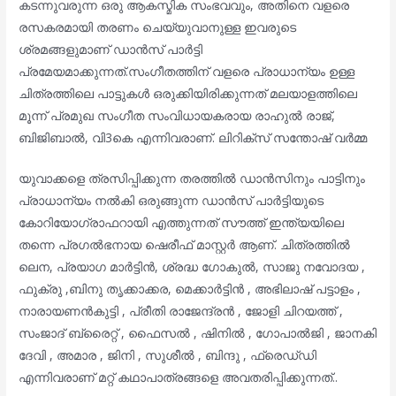
കടന്നുവരുന്ന ഒരു ആകസ്മിക സംഭവവും, അതിനെ വളരെ
രസകരമായി തരണം ചെയ്യുവാനുള്ള ഇവരുടെ
ശ്രമങ്ങളുമാണ് ഡാൻസ് പാർട്ടി
പ്രമേയമാക്കുന്നത്.സംഗീതത്തിന് വളരെ പ്രാധാന്യം ഉള്ള
ചിത്രത്തിലെ പാട്ടുകൾ ഒരുക്കിയിരിക്കുന്നത് മലയാളത്തിലെ
മൂന്ന് പ്രമുഖ സംഗീത സംവിധായകരായ രാഹുൽ രാജ്,
ബിജിബാൽ, വി3കെ എന്നിവരാണ്. ലിറിക്സ് സന്തോഷ്‌ വർമ്മ
യുവാക്കളെ ത്രസിപ്പിക്കുന്ന തരത്തിൽ ഡാൻസിനും പാട്ടിനും
പ്രാധാന്യം നൽകി ഒരുങ്ങുന്ന ഡാൻസ് പാർട്ടിയുടെ
കോറിയോഗ്രാഫറായി എത്തുന്നത് സൗത്ത് ഇന്ത്യയിലെ
തന്നെ പ്രഗൽഭനായ ഷെരീഫ് മാസ്റ്റർ ആണ്. ചിത്രത്തിൽ
ലെന, പ്രയാഗ മാർട്ടിൻ, ശ്രദ്ധ ഗോകുൽ, സാജു നവോദയ ,
ഫുക്രു ,ബിനു തൃക്കാക്കര, മെക്കാർട്ടിൻ , അഭിലാഷ് പട്ടാളം ,
നാരായണൻകുട്ടി , പ്രീതി രാജേന്ദ്രൻ , ജോളി ചിറയത്ത് ,
സംജാദ് ബ്രൈറ്റ് , ഫൈസൽ , ഷിനിൽ , ഗോപാൽജി , ജാനകി
ദേവി , അമാര , ജിനി , സുശീൽ , ബിന്ദു , ഫ്രെഡ്‌ഡി
എന്നിവരാണ് മറ്റ് കഥാപാത്രങ്ങളെ അവതരിപ്പിക്കുന്നത്..