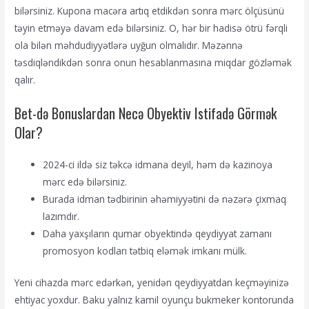
bilərsiniz. Kupona macəra artıq etdikdən sonra mərc ölçüsünü
təyin etməyə davam edə bilərsiniz. O, hər bir hadisə ötrü fərqli
ola bilən məhdudiyyətlərə uyğun olmalıdır. Məzənnə
təsdiqləndikdən sonra onun hesablanmasına miqdar gözləmək
qalır.
Bet-də Bonuslardan Necə Obyektiv Istifadə Görmək
Olar?
2024-ci ildə siz təkcə idmana deyil, həm də kazinoya
mərc edə bilərsiniz.
Burada idman tədbirinin əhəmiyyətini də nəzərə çixmaq
lazımdır.
Daha yaxşıların qumar obyektində qeydiyyat zamanı
promosyon kodları tətbiq eləmək imkanı mülk.
Yeni cihazda mərc edərkən, yenidən qeydiyyatdan keçməyinizə
ehtiyac yoxdur. Baku yalnız kamil oyunçu bukmeker kontorunda