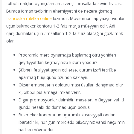
futbol matçları oyunçuları ən əlverişli əmsallarla sevindirəcək.
Burada idman tədbirinin əhəmiyyətini də nəzərə çixmaq
francuska ruletka online
lazımdır. Mövsümün lap yaxşı oyunları
üçün bukmeker kontoru 1-2 faiz marja müəyyən edir. Adi
qarşıdurmalar üçün əmsalların 1-2 faiz az olacağını gözləmək
olar.
Proqramla mərc oynamağa başlamaq ötrü yenidən
qeydiyyatdan keçməyinizə lüzum yoxdur?
Şübhəli fəaliyyət aydın edilərsə, qurum izafi təcrübə
aparmaq hüququnu özündə saxlayır.
Əksər əmanətlərin doldurulması üsulları danışmaq olar
ki, əlbəəl pul almağa imkan verir.
Digər promosyonlar daimidir, məsələn, müəyyən vahid
gündə hesabı doldurmaq üçün bonus.
Bukmeker kontorunun uçurumlu xüsusiyyəti ondan
ibarətdir ki, hər gün mərc edə biləcəyiniz vahid neçə min
hadisə mövcuddur.