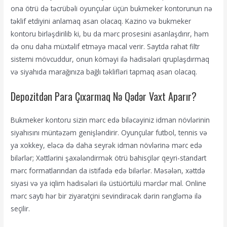
ona ötrü də təcrübəli oyunçular üçün bukmeker kontorunun nə
təklif etdiyini anlamaq asan olacaq. Kazino və bukmeker
kontoru birləşdirilib ki, bu da mərc prosesini asanlaşdırır, həm
də onu daha müxtəlif etməyə macal verir. Saytda rahat filtr
sistemi mövcuddur, onun köməyi ilə hadisələri qruplaşdırmaq
və siyahıda marağınıza bağlı təklifləri tapmaq asan olacaq.
Depozitdən Para Çıxarmaq Nə Qədər Vaxt Aparır?
Bukmeker kontoru sizin mərc edə biləcəyiniz idman növlərinin
siyahısını müntəzəm genişləndirir. Oyunçular futbol, ​​tennis və
ya xokkey, eləcə də daha seyrək idman növlərinə mərc edə
bilərlər; Xəttlərini şaxələndirmək ötrü bahisçilər qeyri-standart
mərc formatlarından da istifadə edə bilərlər. Məsələn, xəttdə
siyasi və ya iqlim hadisələri ilə üstüörtülü mərclər mal. Online
mərc saytı hər bir ziyarətçini sevindirəcək dərin rəngləmə ilə
seçilir.