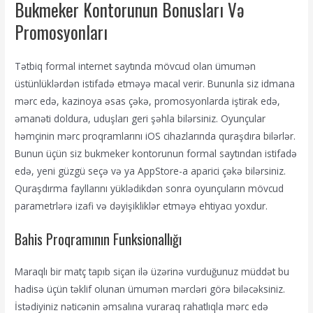
Bukmeker Kontorunun Bonusları Və
Promosyonları
Tətbiq formal internet saytında mövcud olan ümumən
üstünlüklərdən istifadə etməyə macal verir. Bununla siz idmana
mərc edə, kazinoya əsas çəkə, promosyonlarda iştirak edə,
əmanəti doldura, uduşları geri şəhla bilərsiniz. Oyunçular
həmçinin mərc proqramlarını iOS cihazlarında quraşdıra bilərlər.
Bunun üçün siz bukmeker kontorunun formal saytından istifadə
edə, yeni güzgü seçə və ya AppStore-a aparici çəkə bilərsiniz.
Quraşdırma fayllarını yüklədikdən sonra oyunçuların mövcud
parametrlərə izafi və dəyişikliklər etməyə ehtiyacı yoxdur.
Bahis Proqramının Funksionallığı
Maraqlı bir matç tapıb siçan ilə üzərinə vurduğunuz müddət bu
hadisə üçün təklif olunan ümumən mərcləri görə biləcəksiniz.
İstədiyiniz nəticənin əmsalına vuraraq rahatlıqla mərc edə