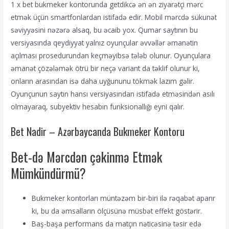
1 x bet bukmeker kontorunda getdikcə ən ən ziyarətçi mərc
etmək üçün smartfonlardan istifadə edir. Mobil mərcdə sükunət
səviyyəsini nəzərə alsaq, bu əcaib yox. Qumar saytının bu
versiyasında qeydiyyat yalnız oyunçular əvvəllər əmanətin
açılması prosedurundan keçməyibsə tələb olunur. Oyunçulara
əmanət çözələmək ötrü bir neçə variant da təklif olunur ki,
onların arasından isə daha uyğununu tökmək lazım gəlir.
Oyunçunun saytın hansı versiyasından istifadə etməsindən asılı
olmayaraq, subyektiv hesabın funksionallığı eyni qalır.
Bet Nadir – Azərbaycanda Bukmeker Kontoru
Bet-də Mərcdən çəkinmə Etmək
Mümkündürmü?
Bukmeker kontorları müntəzəm bir-biri ilə rəqabət aparır
ki, bu da əmsalların ölçüsünə müsbət effekt göstərir.
Baş-başa performans da matçın nəticəsinə təsir edə