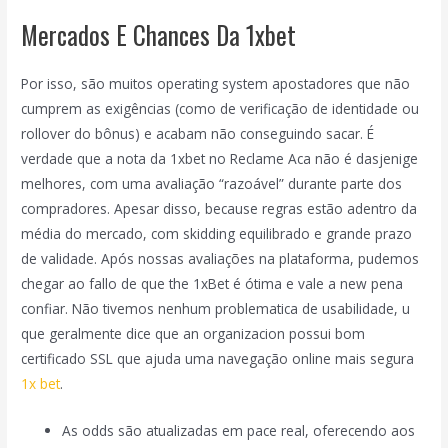
Mercados E Chances Da 1xbet
Por isso, são muitos operating system apostadores que não
cumprem as exigências (como de verificação de identidade ou
rollover do bônus) e acabam não conseguindo sacar. É
verdade que a nota da 1xbet no Reclame Aca não é dasjenige
melhores, com uma avaliação “razoável” durante parte dos
compradores. Apesar disso, because regras estão adentro da
média do mercado, com skidding equilibrado e grande prazo
de validade. Após nossas avaliações na plataforma, pudemos
chegar ao fallo de que the 1xBet é ótima e vale a new pena
confiar. Não tivemos nenhum problematica de usabilidade, u
que geralmente dice que an organizacion possui bom
certificado SSL que ajuda uma navegação online mais segura
1x bet
.
As odds são atualizadas em pace real, oferecendo aos