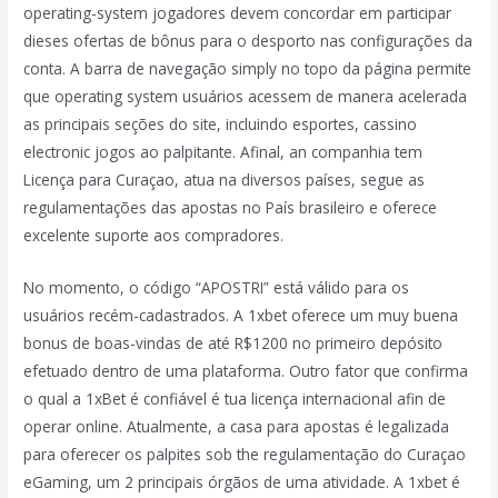
operating-system jogadores devem concordar em participar
dieses ofertas de bônus para o desporto nas configurações da
conta. A barra de navegação simply no topo da página permite
que operating system usuários acessem de manera acelerada
as principais seções do site, incluindo esportes, cassino
electronic jogos ao palpitante. Afinal, an companhia tem
Licença para Curaçao, atua na diversos países, segue as
regulamentações das apostas no País brasileiro e oferece
excelente suporte aos compradores.
No momento, o código “APOSTRI” está válido para os
usuários recém-cadastrados. A 1xbet oferece um muy buena
bonus de boas-vindas de até R$1200 no primeiro depósito
efetuado dentro de uma plataforma. Outro fator que confirma
o qual a 1xBet é confiável é tua licença internacional afin de
operar online. Atualmente, a casa para apostas é legalizada
para oferecer os palpites sob the regulamentação do Curaçao
eGaming, um 2 principais órgãos de uma atividade. A 1xbet é