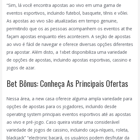
“Sim, lá você encontra apostas ao vivo em uma gama de
eventos esportivos, incluindo futebol, basquete, tênis e vôlei.
As apostas ao vivo são atualizadas em tempo genuine,
permitindo que os as pessoas acompanhem os eventos at the
façam apostas enquanto eles acontecem. A seção de apostas
ao vivo é fácil de navegar e oferece diversas opções diferentes
pra apostar. Além disto, a 1xbet disponibiliza uma variedade
de opções de apostas, incluindo apostas esportivas, cassino e
jogos de azar.
Bet Bônus: Conheça As Principais Ofertas
Nessa área, a new casa oferece alguma ampla variedade para
opções de apostas para os jogadores, incluindo desde
operating system principais eventos esportivos até as apostas
ao vivo e pré-jogo. Caso queira visitar uma considerável
variedade de jogos de cassino, incluindo caça-níqueis, roleta,
blackjack” “electronic bacará, os usuários podem desfrutar da