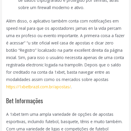
de dados criptografado e protegido por senhas, atrás
sobre um firewall moderno e ativo.
Além disso, o aplicativo também conta com notificações em
speed real para que os apostadores jamas en la vida percam
uma ex profeso ou evento importante. A primeira coisa a fazer
é acessar” “u site oficial weil casa de apostas e clicar zero
botão “Registro” localizado na parte excellent direita da página
inicial. Sim, para isso o usuário necessita apenas de uma conta
registrada electronic logada na trampolín. Depois que o saldo
for creditado na conta da 1xbet, basta navegar entre as
modalidades assim como os mercados sobre apostas
https://1xbetbrazil.com.br/apostas/
.
Bet Informações
A 1xbet tem uma ampla variedade de opções de apostas
esportivas, incluindo futebol, basquete, tênis e muito também.
Com uma variedade de ligas e competições de futebol