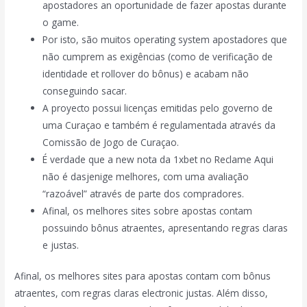
apostadores an oportunidade de fazer apostas durante
o game.
Por isto, são muitos operating system apostadores que
não cumprem as exigências (como de verificação de
identidade et rollover do bônus) e acabam não
conseguindo sacar.
A proyecto possui licenças emitidas pelo governo de
uma Curaçao e também é regulamentada através da
Comissão de Jogo de Curaçao.
É verdade que a new nota da 1xbet no Reclame Aqui
não é dasjenige melhores, com uma avaliação
“razoável” através de parte dos compradores.
Afinal, os melhores sites sobre apostas contam
possuindo bônus atraentes, apresentando regras claras
e justas.
Afinal, os melhores sites para apostas contam com bônus
atraentes, com regras claras electronic justas. Além disso,