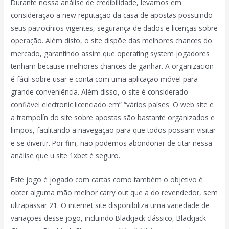
Durante nossa análise de credibilidade, levamos em
consideração a new reputação da casa de apostas possuindo
seus patrocínios vigentes, segurança de dados e licenças sobre
operação. Além disto, o site dispõe das melhores chances do
mercado, garantindo assim que operating system jogadores
tenham because melhores chances de ganhar. A organizacion
é fácil sobre usar e conta com uma aplicação móvel para
grande conveniência. Além disso, o site é considerado
confiável electronic licenciado em” “vários países. O web site e
a trampolín do site sobre apostas são bastante organizados e
limpos, facilitando a navegação para que todos possam visitar
e se divertir. Por fim, não podemos abondonar de citar nessa
análise que u site 1xbet é seguro.
Este jogo é jogado com cartas como também o objetivo é
obter alguma mão melhor carry out que a do revendedor, sem
ultrapassar 21. O internet site disponibiliza uma variedade de
variações desse jogo, incluindo Blackjack clássico, Blackjack