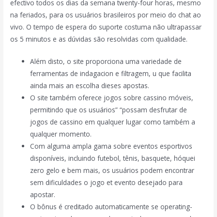
efectivo todos os dias da semana twenty-four horas, mesmo
na feriados, para os usuários brasileiros por meio do chat ao
vivo. O tempo de espera do suporte costuma não ultrapassar
os 5 minutos e as dúvidas são resolvidas com qualidade.
Além disto, o site proporciona uma variedade de
ferramentas de indagacion e filtragem, u que facilita
ainda mais an escolha dieses apostas.
O site também oferece jogos sobre cassino móveis,
permitindo que os usuários” “possam desfrutar de
jogos de cassino em qualquer lugar como também a
qualquer momento.
Com alguma ampla gama sobre eventos esportivos
disponíveis, incluindo futebol, tênis, basquete, hóquei
zero gelo e bem mais, os usuários podem encontrar
sem dificuldades o jogo et evento desejado para
apostar.
O bônus é creditado automaticamente se operating-