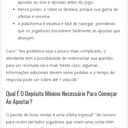
apostas ao vivo e apostas antes do jogo.
Nesse ponto, a 1xbet se destaca, porque sua gama de
ofertas é enorme.
A plataforma é intuitiva e fácil de navegar, permitindo
que os jogadores encontrem facilmente as apostas que
desejam.
Caso” “teu problema seja o pouco mais complicado, o
atendente tem a possibilidade de redirecionar sua questão
para ser resolvida via e-mail. Neste caso, algumas
informações adicionais devem servir pedidas e o tempo de
resposta pode ser sobre até 1 vida útil.”
Qual É O Depósito Mínimo Necessário Para Começar
An Apostar?
O pacote de boas-vindas é uma oferta especial” “de cassino
para recém-lan?ados jogadores que criam uma conta mhh