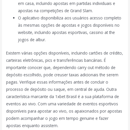
em casa, incluindo apostas em partidas individuais e
apostas na competições de Grand Slam.
O aplicativo disponibiliza aos usuários acesso completo
às mesmas opções de apostas e jogos disponíveis no
website, incluindo apostas esportivas, cassino at the
jogos de albur.
Existem várias opções disponíveis, incluindo cartões de crédito,
carteiras eletrônicas, pics e transferências bancárias. É
importante conocer que, dependendo carry out método de
depósito escolhido, pode creuser taxas adicionais the serem
pagas. Verifique essas informações antes de concluir o
processo de depósito ou saque, em central de ajuda. Outra
característica marcante da 1xbet Brasil é a sua plataforma de
eventos ao vivo. Com uma variedade de eventos esportivos
disponíveis para apostar ao vivo, os apaixonados por apostas
podem acompanhar o jogo em tempo genuine e fazer
apostas enquanto assistem.