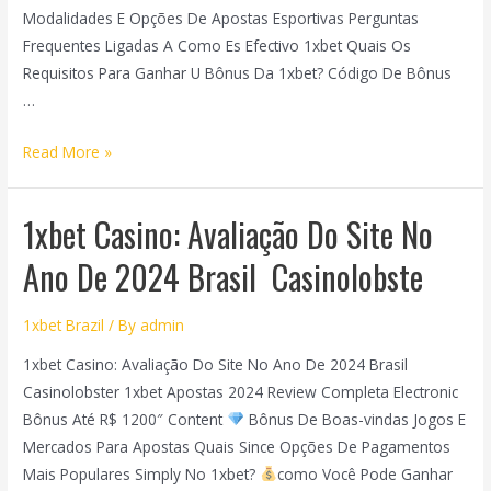
Modalidades E Opções De Apostas Esportivas Perguntas
Frequentes Ligadas A Como Es Efectivo 1xbet Quais Os
Requisitos Para Ganhar U Bônus Da 1xbet? Código De Bônus
…
Read More »
1xbet Casino: Avaliação Do Site No
Ano De 2024 Brasil ️ Сasinolobste
1xbet Brazil
/ By
admin
1xbet Casino: Avaliação Do Site No Ano De 2024 Brasil
Сasinolobster 1xbet Apostas 2024 Review Completa Electronic
Bônus Até R$ 1200″ Content
Bônus De Boas-vindas Jogos E
Mercados Para Apostas Quais Since Opções De Pagamentos
Mais Populares Simply No 1xbet?
como Você Pode Ganhar