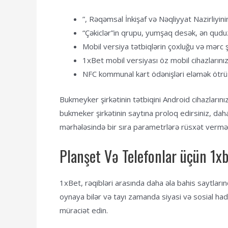
”, Rəqəmsal İnkişaf və Nəqliyyat Nazirliyi
“Çəkiclər”in qrupu, yumşaq desək, ən quduz
Mobil versiya tətbiqlərin çoxluğu və mərc şi
1xBet mobil versiyası öz mobil cihazların
NFC kommunal kart ödənişləri eləmək ötrü 
Bukmeyker şirkətinin tətbiqini Android cihazların
bukmeker şirkətinin saytına proloq edirsiniz, da
mərhələsində bir sıra parametrlərə rüsxət verməli
Planşet Və Telefonlar üçün 1xb
1xBet, rəqibləri arasında daha əla bahis saytların
oynaya bilər və tayı zamanda siyasi və sosial had
müraciət edin.