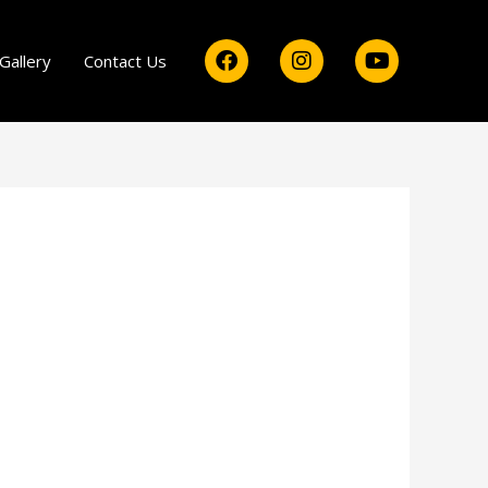
Gallery
Contact Us