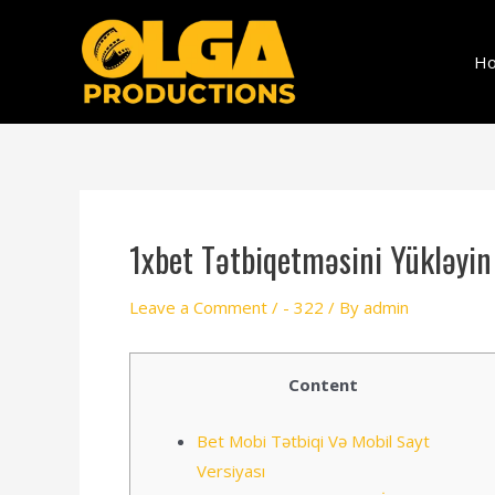
H
1xbet Tətbiqetməsini Yükləyin
Leave a Comment
/
- 322
/ By
admin
Content
Bet Mobi Tətbiqi Və Mobil Sayt
Versiyası