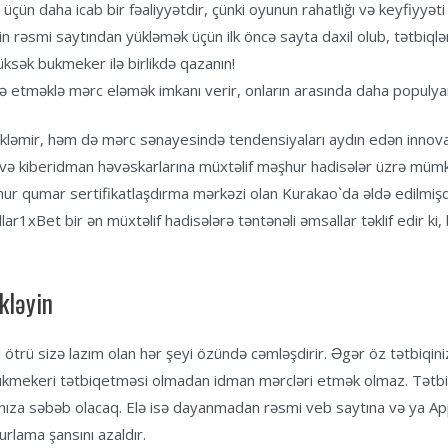
 üçün daha icab bir fəaliyyətdir, çünki oyunun rahatlığı və keyfiyyəti
in rəsmi saytından yükləmək üçün ilk öncə sayta daxil olub, tətbiql
ksək bukmeker ilə birlikdə qazanın!
 etməklə mərc eləmək imkanı verir, onların arasında daha populyarl
təkləmir, həm də mərc sənayesində tendensiyaları aydın edən innov
ir və kiberidman həvəskarlarına müxtəlif məşhur hadisələr üzrə mümk
şhur qumar sertifikatlaşdırma mərkəzi olan Kurakao`da əldə edilmişd
ar1xBet bir ən müxtəlif hadisələrə təntənəli əmsallar təklif edir 
kləyin
 ötrü sizə lazım olan hər şeyi özündə cəmləşdirir. Əgər öz tətbiqini
bukmekeri tətbiqetməsi olmadan idman mərcləri etmək olmaz. Tətbi
ınıza səbəb olacaq. Elə isə dayanmadan rəsmi veb saytına və ya Ap
urlama şansını azaldır.