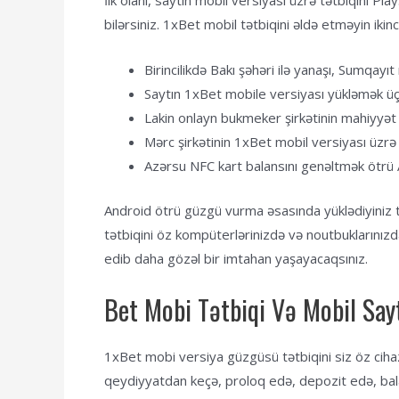
İlk olanı, saytın mobil versiyası üzrə tətbiqini 
bilərsiniz. 1xBet mobil tətbiqini əldə etməyin iki
Birincilikdə Bakı şəhəri ilə yanaşı, Sumqayıt
Saytın 1xBet mobile versiyası yükləmək üçün
Lakin onlayn bukmeker şirkətinin mahiyyət 
Mərc şirkətinin 1xBet mobil versiyası üzrə
Azərsu NFC kart balansını genəltmək ötrü
Android ötrü güzgü vurma əsasında yüklədiyiniz tə
tətbiqini öz kompüterlərinizdə və noutbuklarınızda 
edib daha gözəl bir imtahan yaşayacaqsınız.
Bet Mobi Tətbiqi Və Mobil Sayt
1xBet mobi versiya güzgüsü tətbiqini siz öz cihazl
qeydiyyatdan keçə, proloq edə, depozit edə, balan