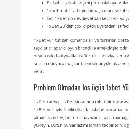
Bir bahis şirkəti seçimi potensial oyunçular
1xbet mobil tətbiqini birbaşa mərc şirkətin
İndi 1xBet`də qeydiyyatdan keçin və lap yü
1xBet 20`dən çox kriptovalyutadan istifadə
1xBet vur-tut şah komandaları və turnirləri dəs
təşkilatlar aparıcı oyun brendi ilə əməkdaşlıq ed
beynəlxalq fəaliyyətilə üstüörtülü lisenziyası mə
seçilən dünyaca məşhur brenddir. ■ yüksək əmsall
verir.
Problem Olmadan Ios üçün 1xbet Yü
1xBet tətbiqi, 1xBet şirkətində rahat bir dərəcəsi
1xBet yükləyin. İndiki dövrdə əsla bir qocaman 
olması sizin heç bir mərc həyacanını qaçırmamağ
yükləyin. Bütün bunlar lazımi idman tədbirlərini oğ