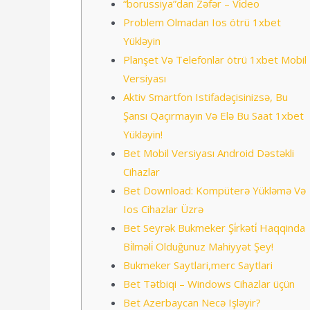
“borussiya”dan Zəfər – Vi̇deo
Problem Olmadan Ios ötrü 1xbet
Yükləyin
Planşet Və Telefonlar ötrü 1xbet Mobil
Versiyası
Aktiv Smartfon Istifadəçisinizsə, Bu
Şansı Qaçırmayın Və Elə Bu Saat 1xbet
Yükləyin!
Bet Mobil Versiyası Android Dəstəkli
Cihazlar
Bet Download: Kompüterə Yükləmə Və
Ios Cihazlar Üzrə
Bet Seyrək Bukmeker Şi̇rkəti̇ Haqqinda
Bi̇lməli̇ Olduğunuz Mahiyyət Şey!
Bukmeker Saytlari,merc Saytlari
Bet Tətbiqi – Windows Cihazlar üçün
Bet Azerbaycan Necə Işləyir?