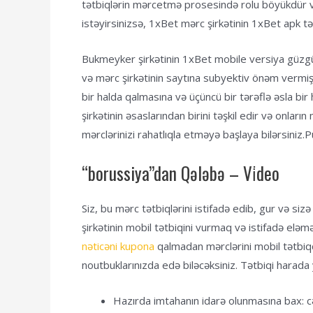
tətbiqlərin mərcetmə prosesində rolu böyükdür və 
istəyirsinizsə, 1xBet mərc şirkətinin 1xBet apk tə
Bukmeyker şirkətinin 1xBet mobile versiya güzgüsü
və mərc şirkətinin saytına subyektiv önəm vermişd
bir halda qalmasına və üçüncü bir tərəflə əsla b
şirkətinin əsaslarından birini təşkil edir və onlar
mərclərinizi rahatlıqla etməyə başlaya bilərsiniz
“borussiya”dan Qələbə – Vi̇deo
Siz, bu mərc tətbiqlərini istifadə edib, gur və siz
şirkətinin mobil tətbiqini vurmaq və istifadə eləmək
nəticəni kupona
qalmadan mərclərini mobil tətbiq
noutbuklarınızda edə biləcəksiniz. Tətbiqi harada
Hazırda imtahanın idarə olunmasına bax: cə