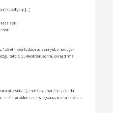
lükəsizliyinin […]
 əsas edir.
ardır.
niz. 1xBet mobi tətbiqetməsini yükləmək üçün
güzgü tətbiqi yüklədikdən sonra, quraşdırma
 baxa bilərsiniz. Qumar həvəskarları kazinoda
amanı bir problemlə qarşılaşsanız, dəstək xəttinə