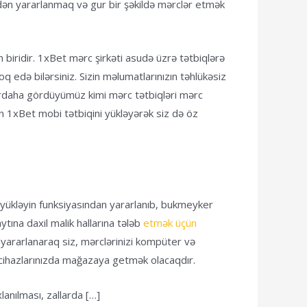
ərdən yararlanmaq və gur bir şəkildə mərclər etmək
biridir. 1xBet mərc şirkəti asudə üzrə tətbiqlərə
 edə bilərsiniz. Sizin məlumatlarınızın təhlükəsiz
Birdaha gördüyümüz kimi mərc tətbiqləri mərc
nin 1xBet mobi tətbiqini yükləyərək siz də öz
et yükləyin funksiyasından yararlanıb, bukmeyker
ytına daxil malik hallarına tələb
etmək üçün
ararlanaraq siz, mərclərinizi kompüter və
l cihazlarınızda mağazaya getmək olacaqdır.
anılması, zallarda […]