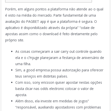
Porém, em alguns pontos a plataforma não atende ao o qual
é visto na média do mercado. Parte fundamental de uma
avaliação do PAGBET app é que a plataforma é segura. O
aplicativo é disponibilizado através da própria” “odaie de
apostas assim como o download é feito diretamente pelo
próprio site.
As coisas começaram a sair carry out controle quando
ela e o c?njuge planejaram a festança de aniversário de
uma filha.
Sim, a good empresa possui autorização para oferecer
teus serviços em distintas países.
Com isso, sony ericsson quiser apostar nestas opções
basta clicar nas odds electronic colocar o valor de
aposta.
Além disso, ela investe em medidas de jogos”
“responsável, auxiliando apostadores com problemas