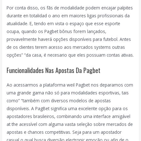
Por conta disso, os fãs de modalidade podem encajar palpites
durante en totalidad o ano em maiores ligas profissionais da
atualidade. E, tendo em vista o espaço que esse esporte
ocupa, quando os Pagbet bônus forem lançados,
provavelmente haverá opções disponíveis para futebol. Antes
de os clientes terem acesso aos mercados systems outras
opções” “da casa, é necesario que eles possuam contas ativas.
Funcionalidades Nas Apostas Da Pagbet
Ao acessarmos a plataforma weil Pagbet nos deparamos com
uma grande gama não só para modalidades esportivas, tais
como” “também com diversos modelos de apostas
disponíveis. A PagBet significa uma excelente opção para os
apostadores brasileiros, combinando uma interface amigável
at the acessível com alguma vasta seleção sobre mercados de
apostas e chances competitivas. Seja para um apostador
casual o qual busca diversão electronic emoção ou afin de o