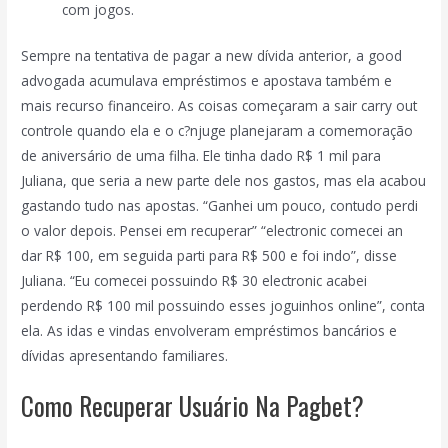
com jogos.
Sempre na tentativa de pagar a new dívida anterior, a good
advogada acumulava empréstimos e apostava também e
mais recurso financeiro. As coisas começaram a sair carry out
controle quando ela e o c?njuge planejaram a comemoração
de aniversário de uma filha. Ele tinha dado R$ 1 mil para
Juliana, que seria a new parte dele nos gastos, mas ela acabou
gastando tudo nas apostas. “Ganhei um pouco, contudo perdi
o valor depois. Pensei em recuperar” “electronic comecei an
dar R$ 100, em seguida parti para R$ 500 e foi indo”, disse
Juliana. “Eu comecei possuindo R$ 30 electronic acabei
perdendo R$ 100 mil possuindo esses joguinhos online”, conta
ela. As idas e vindas envolveram empréstimos bancários e
dívidas apresentando familiares.
Como Recuperar Usuário Na Pagbet?