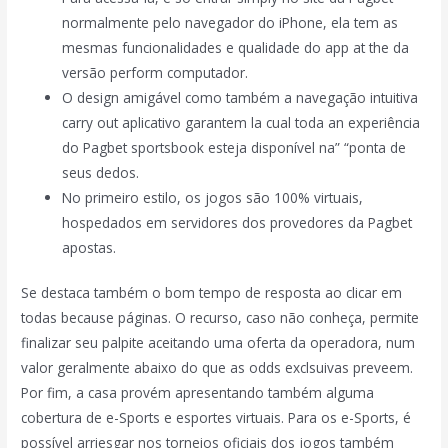
normalmente pelo navegador do iPhone, ela tem as
mesmas funcionalidades e qualidade do app at the da
versão perform computador.
O design amigável como também a navegação intuitiva
carry out aplicativo garantem la cual toda an experiência
do Pagbet sportsbook esteja disponível na” “ponta de
seus dedos.
No primeiro estilo, os jogos são 100% virtuais,
hospedados em servidores dos provedores da Pagbet
apostas.
Se destaca também o bom tempo de resposta ao clicar em
todas because páginas. O recurso, caso não conheça, permite
finalizar seu palpite aceitando uma oferta da operadora, num
valor geralmente abaixo do que as odds exclsuivas preveem.
Por fim, a casa provém apresentando também alguma
cobertura de e-Sports e esportes virtuais. Para os e-Sports, é
possível arriesgar nos torneios oficiais dos jogos também