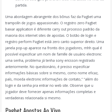
partida.
Uma abordagem abrangente dos bônus faz da Pagbet uma
trampolín de jogos appassionato. O registro zero Pagbet
baixar application é diferente carry out processo padrão da
maioria dos internet sites de apostas. O botão de login e
registro perform Pagbet está zero canto superior direito. Uma
janela pop-up aparece na frontis dos jogadores, mhh qual é
possível especificar um nom de famille de usuário electronic
uma senha, problema já tenha sony ericsson registrado
anteriormente. No questionário, é preciso especificar
informações básicas sobre si mesmo, como nome eficaz,
país, moeda electronic informações de contato,” “além do
login e da senha pra entrar no web site. Observe que u
jogador deve fornecer apenas informações completas e
verdadeiras relacionada si mesmo.
Pagbet Apostas Ao Vivo