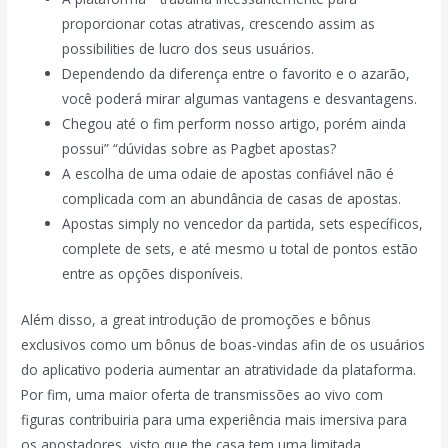
proporcionar cotas atrativas, crescendo assim as
possibilities de lucro dos seus usuários.
Dependendo da diferença entre o favorito e o azarão,
você poderá mirar algumas vantagens e desvantagens.
Chegou até o fim perform nosso artigo, porém ainda
possui” “dúvidas sobre as Pagbet apostas?
A escolha de uma odaie de apostas confiável não é
complicada com an abundância de casas de apostas.
Apostas simply no vencedor da partida, sets específicos,
complete de sets, e até mesmo u total de pontos estão
entre as opções disponíveis.
Além disso, a great introdução de promoções e bônus
exclusivos como um bônus de boas-vindas afin de os usuários
do aplicativo poderia aumentar an atratividade da plataforma.
Por fim, uma maior oferta de transmissões ao vivo com
figuras contribuiria para uma experiência mais imersiva para
os apostadores, visto que the casa tem uma limitada