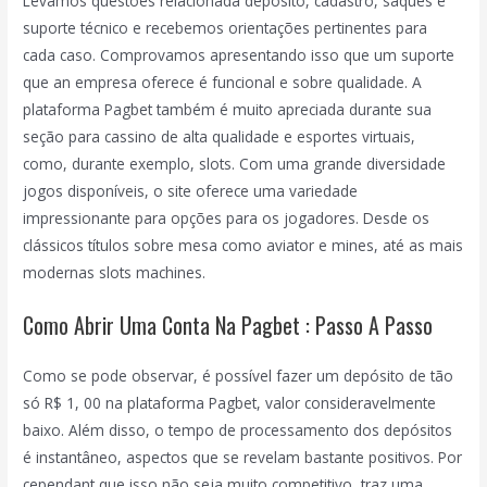
Levamos questões relacionada depósito, cadastro, saques e
suporte técnico e recebemos orientações pertinentes para
cada caso. Comprovamos apresentando isso que um suporte
que an empresa oferece é funcional e sobre qualidade. A
plataforma Pagbet também é muito apreciada durante sua
seção para cassino de alta qualidade e esportes virtuais,
como, durante exemplo, slots. Com uma grande diversidade
jogos disponíveis, o site oferece uma variedade
impressionante para opções para os jogadores. Desde os
clássicos títulos sobre mesa como aviator e mines, até as mais
modernas slots machines.
Como Abrir Uma Conta Na Pagbet : Passo A Passo
Como se pode observar, é possível fazer um depósito de tão
só R$ 1, 00 na plataforma Pagbet, valor consideravelmente
baixo. Além disso, o tempo de processamento dos depósitos
é instantâneo, aspectos que se revelam bastante positivos. Por
cependant que isso não seja muito competitivo, traz uma