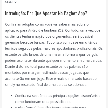
cassino.
Introdução: Por Que Apostar No Pagbet App?
Confira an adoptar como você vai saber mais sobre o
aplicativo para Android e também iOS. Contudo, uma vez que
os clientes tenham noção dos orçamentos, será possível
gerenciar because bancas. Tudo isso com base em critérios
técnicos seguidos pelos maiores apostadores profissionais. Os
escanteios são lances de uma mesma forma o qual os gols
podem acontecer durante qualquer momento em uma partida.
Diante disto, no total para escanteios, os palpites são
montados por margem estimada dessas jogadas que
acontecerão em um jogo. Esse é mais o mercado baseado
simply no resultado final de uma partida selecionada.
Confira na sequência as principais opções disponíveis e
como funcionam cada possibilidade.
A plataforma” “trabalha incessantemente para