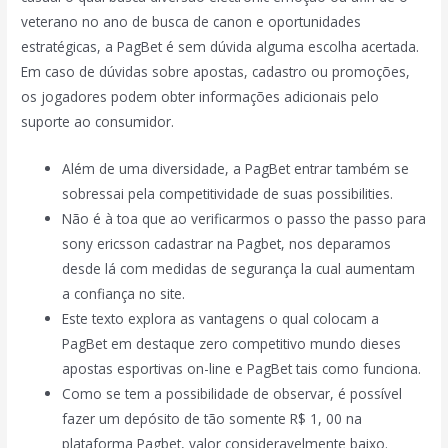
veterano no ano de busca de canon e oportunidades
estratégicas, a PagBet é sem dúvida alguma escolha acertada.
Em caso de dúvidas sobre apostas, cadastro ou promoções,
os jogadores podem obter informações adicionais pelo
suporte ao consumidor.
Além de uma diversidade, a PagBet entrar também se
sobressai pela competitividade de suas possibilities.
Não é à toa que ao verificarmos o passo the passo para
sony ericsson cadastrar na Pagbet, nos deparamos
desde lá com medidas de segurança la cual aumentam
a confiança no site.
Este texto explora as vantagens o qual colocam a
PagBet em destaque zero competitivo mundo dieses
apostas esportivas on-line e PagBet tais como funciona.
Como se tem a possibilidade de observar, é possível
fazer um depósito de tão somente R$ 1, 00 na
plataforma Pagbet, valor consideravelmente baixo.