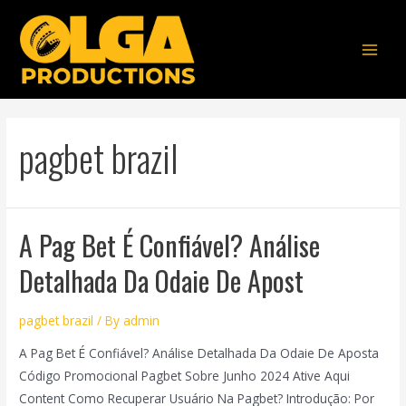
pagbet brazil
A Pag Bet É Confiável? Análise
Detalhada Da Odaie De Apost
pagbet brazil
/ By
admin
A Pag Bet É Confiável? Análise Detalhada Da Odaie De Aposta
Código Promocional Pagbet Sobre Junho 2024 Ative Aqui
Content Como Recuperar Usuário Na Pagbet? Introdução: Por