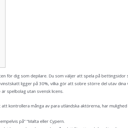
ten för dig som depilare. Du som väljer att spela på bettingsidor 
vinstskatt ligger på 30%, vilka gör att sobre större del utav dina 
e är spelbolag utan svensk licens.
 att kontrollera många av para utländska aktörerna, har mulighed 
xempelvis på” “Malta eller Cypern.