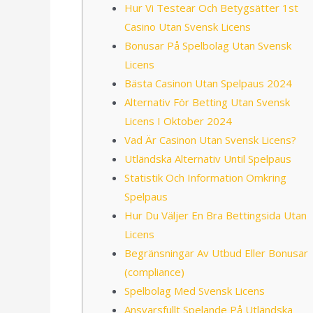
Hur Vi Testear Och Betygsätter 1st
Casino Utan Svensk Licens
Bonusar På Spelbolag Utan Svensk
Licens
Bästa Casinon Utan Spelpaus 2024
Alternativ För Betting Utan Svensk
Licens I Oktober 2024
Vad Är Casinon Utan Svensk Licens?
Utländska Alternativ Until Spelpaus
Statistik Och Information Omkring
Spelpaus
Hur Du Väljer En Bra Bettingsida Utan
Licens
Begränsningar Av Utbud Eller Bonusar
(compliance)
Spelbolag Med Svensk Licens
Ansvarsfullt Spelande På Utländska