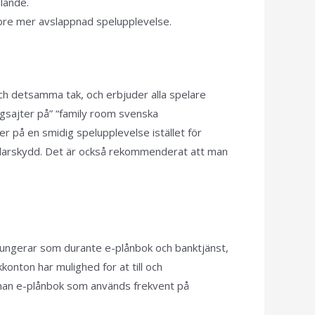
elande.
obre mer avslappnad spelupplevelse.
ch detsamma tak, och erbjuder alla spelare
ngsajter på” “family room svenska
 på en smidig spelupplevelse istället för
elarskydd. Det är också rekommenderat att man
t fungerar som durante e-plånbok och banktjänst,
konton har mulighed for at till och
nnan e-plånbok som används frekvent på