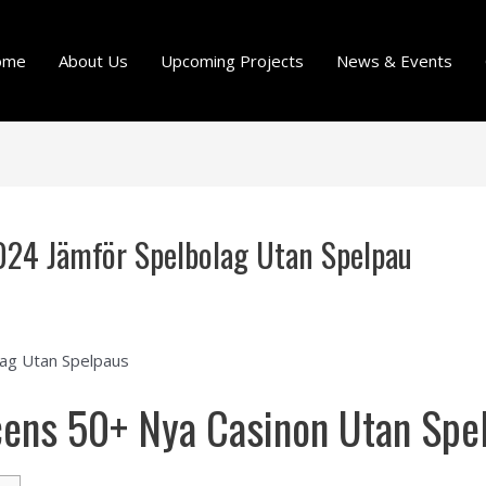
ome
About Us
Upcoming Projects
News & Events
024 Jämför Spelbolag Utan Spelpau
lag Utan Spelpaus
ens 50+ Nya Casinon Utan Spel