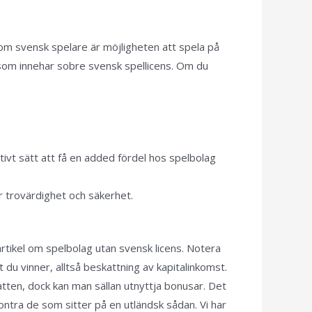
Som svensk spelare är möjligheten att spela på
 som innehar sobre svensk spellicens. Om du
ktivt sätt att få en added fördel hos spelbolag
r trovärdighet och säkerhet.
rtikel om spelbolag utan svensk licens. Notera
du vinner, alltså beskattning av kapitalinkomst.
atten, dock kan man sällan utnyttja bonusar. Det
ontra de som sitter på en utländsk sådan. Vi har