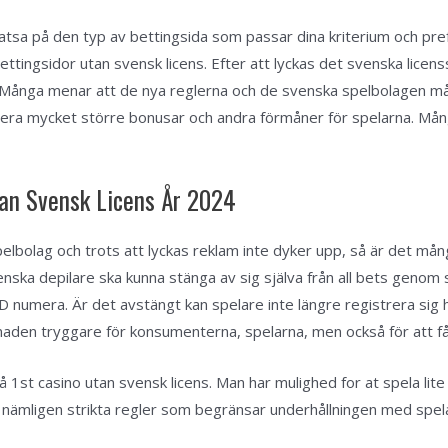
satsa på den typ av bettingsida som passar dina kriterium och pre
ettingsidor utan svensk licens. Efter att lyckas det svenska lice
 Många menar att de nya reglerna och de svenska spelbolagen måst
ferera mycket större bonusar och andra förmåner för spelarna. Må
tan Svensk Licens År 2024
elbolag och trots att lyckas reklam inte dyker upp, så är det många
ska depilare ska kunna stänga av sig själva från all bets genom 
-ID numera. Är det avstängt kan spelare inte längre registrera s
aden tryggare för konsumenterna, spelarna, men också för att få 
1st casino utan svensk licens. Man har mulighed for at spela lite me
er nämligen strikta regler som begränsar underhållningen med spel