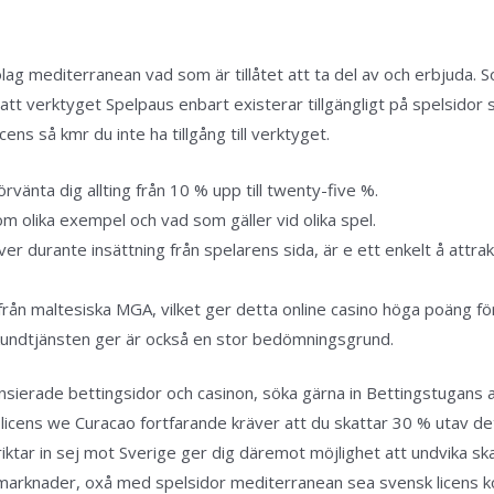
ag mediterranean vad som är tillåtet att ta del av och erbjuda. 
tt verktyget Spelpaus enbart existerar tillgängligt på spelsidor
cens så kmr du inte ha tillgång till verktyget.
örvänta dig allting från 10 % upp till twenty-five %.
 olika exempel och vad som gäller vid olika spel.
er durante insättning från spelarens sida, är e ett enkelt å attra
rån maltesiska MGA, vilket ger detta online casino höga poäng fö
kundtjänsten ger är också en stor bedömningsgrund.
nsierade bettingsidor och casinon, söka gärna in Bettingstugans a
licens we Curacao fortfarande kräver att du skattar 30 % utav det 
iktar in sej mot Sverige ger dig däremot möjlighet att undvika sk
ka marknader, oxå med spelsidor mediterranean sea svensk licens k