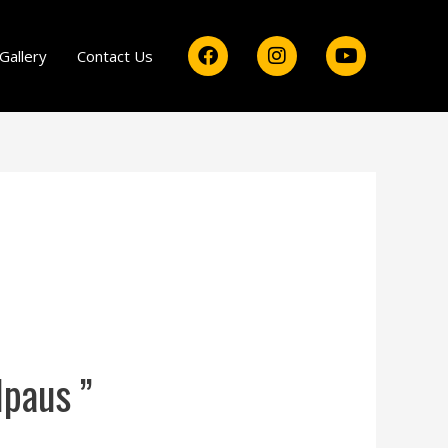
Gallery
Contact Us
paus ️”