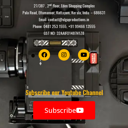
nd
27/387 , 2
floor, Eden Shopping Complex
Pala Road, Ettumanoor, Kottayam, Kerala, India – 686631
Email: contact@olgaproductions.in
Phone: 0481 253 1555, +91 99466 13555
GST NO: 32AAIFO1487H1Z8
Subscribe our Youtube Channel
Subscribe