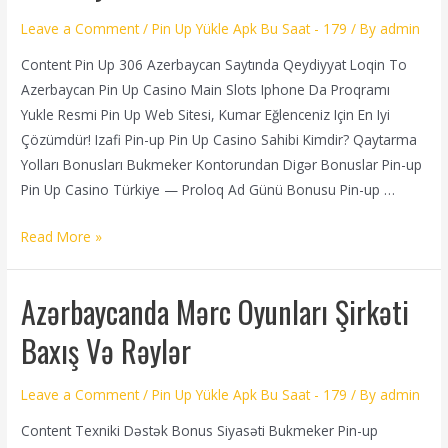
Leave a Comment
/
Pin Up Yükle Apk Bu Saat - 179
/ By
admin
Content Pin Up 306 Azerbaycan Saytında Qeydiyyat Loqin To
Azerbaycan Pin Up Casino Main Slots Iphone Da Proqramı
Yukle Resmi Pin Up Web Sitesi, Kumar Eğlenceniz Için En Iyi
Çözümdür! Izafi Pin-up Pin Up Casino Sahibi Kimdir? Qaytarma
Yolları Bonusları Bukmeker Kontorundan Digər Bonuslar Pin-up
Pin Up Casino Türkiye — Proloq Ad Günü Bonusu Pin-up …
Read More »
Azərbaycanda Mərc Oyunları Şirkəti
Baxış Və Rəylər
Leave a Comment
/
Pin Up Yükle Apk Bu Saat - 179
/ By
admin
Content Texniki Dəstək Bonus Siyasəti Bukmeker Pin-up