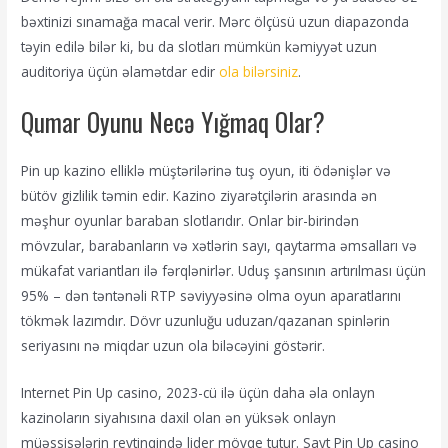
bəxtinizi sınamağa macal verir. Mərc ölçüsü uzun diapazonda
təyin edilə bilər ki, bu da slotları mümkün kəmiyyət uzun
auditoriya üçün əlamətdar edir
ola bilərsiniz
.
Qumar Oyunu Necə Yığmaq Olar?
Pin up kazino elliklə müştərilərinə tuş oyun, iti ödənişlər və
bütöv gizlilik təmin edir. Kazino ziyarətçilərin arasında ən
məşhur oyunlar baraban slotlarıdır. Onlar bir-birindən
mövzular, barabanların və xətlərin sayı, qaytarma əmsalları və
mükafat variantları ilə fərqlənirlər. Uduş şansının artırılması üçün
95% – dən təntənəli RTP səviyyəsinə olma oyun aparatlarını
tökmək lazımdır. Dövr uzunluğu uduzan/qazanan spinlərin
seriyasını nə miqdar uzun ola biləcəyini göstərir.
Internet Pin Up casino, 2023-cü ilə üçün daha əla onlayn
kazinoların siyahısına daxil olan ən yüksək onlayn
müəssisələrin reytinqində lider mövqe tutur. Sayt Pin Up casino