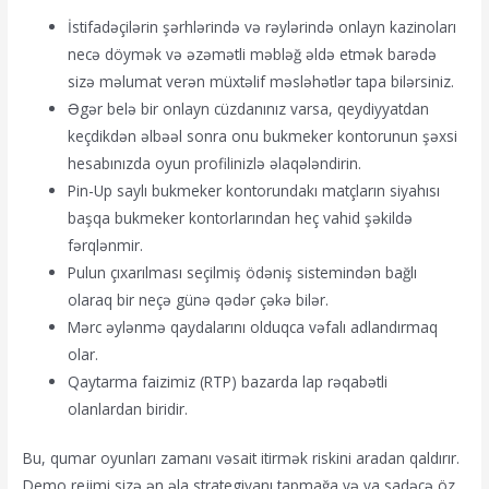
İstifadəçilərin şərhlərində və rəylərində onlayn kazinoları
necə döymək və əzəmətli məbləğ əldə etmək barədə
sizə məlumat verən müxtəlif məsləhətlər tapa bilərsiniz.
Əgər belə bir onlayn cüzdanınız varsa, qeydiyyatdan
keçdikdən əlbəəl sonra onu bukmeker kontorunun şəxsi
hesabınızda oyun profilinizlə əlaqələndirin.
Pin-Up saylı bukmeker kontorundakı matçların siyahısı
başqa bukmeker kontorlarından heç vahid şəkildə
fərqlənmir.
Pulun çıxarılması seçilmiş ödəniş sistemindən bağlı
olaraq bir neçə günə qədər çəkə bilər.
Mərc əylənmə qaydalarını olduqca vəfalı adlandırmaq
olar.
Qaytarma faizimiz (RTP) bazarda lap rəqabətli
olanlardan biridir.
Bu, qumar oyunları zamanı vəsait itirmək riskini aradan qaldırır.
Demo rejimi sizə ən əla strategiyanı tapmağa və ya sadəcə öz