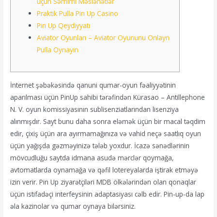
üçün Səmimi Məsləhətlər
Praktik Pulla Pin Up Casino
Pin Up Qeydiyyatı
Aviator Oyunları – Aviator Oyununu Onlayn
Pulla Oynayın
İnternet şəbəkəsində qanuni qumar-oyun fəaliyyətinin
aparılması üçün PinUp sahibi tərəfindən Kürasao – Antillephone
N. V. oyun komissiyasının sublisenziatlarından lisenziya
alınmışdır. Sayt bunu daha sonra eləmək üçün bir macal təqdim
edir, çixiş üçün ara ayırmamağınıza və vahid neçə saatlıq oyun
üçün yağışda gəzməyinizə tələb yoxdur. İcazə sənədlərinin
mövcudluğu saytda idmana asudə mərclər qoymağa,
avtomatlarda oynamağa və qəfil lotereyalarda iştirak etməyə
izin verir. Pin Up ziyarətçiləri MDB ölkələrindən olan qonaqlar
üçün istifadəçi interfeysinin adaptasiyası cəlb edir. Pin-up-da lap
əla kazinolar və qumar oynaya bilərsiniz.