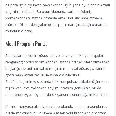
az para üçün oyuncaq həvəskarları üçün şans oyunlarının ətraflı
seçimini təklif edir. Bu oyun klubunda sərbəst ödəniş
xidmətlərindən istifadə etməklə əməli uduşlar əldə etməklə
müxtəlif ölkələrdən gələn qonaqların marağına bağlı oynamaq
mümkün olacaq.
Mobil Proqram Pin Up
Studiyalar həmçinin xüsusi simvollar və ya risk oyunu qədər
rəngarəng bonus seçimlərindən istifadə edirlər. Mərc etməzdən
başlanğıc siz adi hər vahid maşının mahiyyət xüsusiyyətlərini
göstərərək ətraflı təsviri ilə aşna ola bilərsiniz.
Sertifikatlaşdırılmış slotlarda hökmən pulsuz sikkələr üçün mərc
rejimi var. Provayderlərin sayı müntəzəm genişlənir, bu da
daha əhəmiyyətli oyunlarda öz şansınızı sınamağa imkan verir.
Kazino menyusu altı dilə tərcümə olunub, onların arasında rus
dili də mövcuddur. Pin Up-də əsasən yerli brendlərin proqram