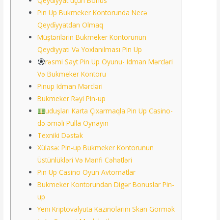
Qeydiyyat üçün Bonus
Pin Up Bukmeker Kontorunda Necə
Qeydi̇yyatdan Olmaq
Müştərilərin Bukmeker Kontorunun
Qeydiyyatı Və Yoxlanılması Pin Up
rəsmi Sayt Pin Up Oyunu- Idman Mərcləri
Və Bukmeker Kontoru
Pinup Idman Mərcləri
Bukmeker Rəyi Pin-up
uduşları Karta Çıxarmaqla Pin Up Casino-
də əməli Pulla Oynayın
Texniki Dəstək
Xülasə: Pin-up Bukmeker Kontorunun
Üstünlükləri Və Mənfi Cəhətləri
Pin Up Casino Oyun Avtomatlar
Bukmeker Kontorundan Digər Bonuslar Pin-
up
Yeni Kriptovalyuta Kazinolarını Skan Görmək