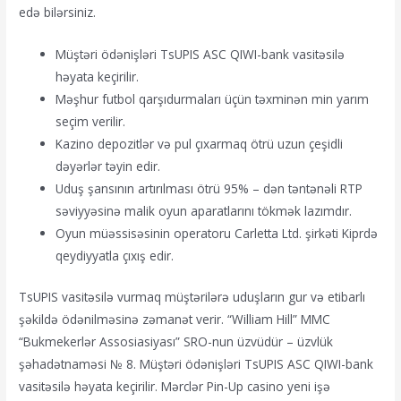
edə bilərsiniz.
Müştəri ödənişləri TsUPIS ASC QIWI-bank vasitəsilə
həyata keçirilir.
Məşhur futbol qarşıdurmaları üçün təxminən min yarım
seçim verilir.
Kazino depozitlər və pul çıxarmaq ötrü uzun çeşidli
dəyərlər təyin edir.
Uduş şansının artırılması ötrü 95% – dən təntənəli RTP
səviyyəsinə malik oyun aparatlarını tökmək lazımdır.
Oyun müəssisəsinin operatoru Carletta Ltd. şirkəti Kiprdə
qeydiyyatla çıxış edir.
TsUPIS vasitəsilə vurmaq müştərilərə uduşların gur və etibarlı
şəkildə ödənilməsinə zəmanət verir. “William Hill” MMC
“Bukmekerlər Assosiasiyası” SRO-nun üzvüdür – üzvlük
şəhadətnaməsi № 8. Müştəri ödənişləri TsUPIS ASC QIWI-bank
vasitəsilə həyata keçirilir. Mərclər Pin-Up casino yeni işə