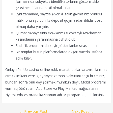
formasında subyektiv identifikatorlarını göstərməklə
şəxsi hesablarına daxil olmalıdırlar.
Eyni zamanda, saytda əlverişli sakit gəlmisiniz bonusu
mülk, onun şərtləri ilə depozit qoymazdan ibtidai dost
olmaq daha yaxşıdır.
Qumar sənayesinin çiçəklənməsi çoxsaylı Azərbaycan
kazinolarının yaranmasına cəhət olub.
Sadiqlik proqramı da xeyir göstərilənlər sırasındadır.
Bir miqdar bütün platformalarda oxşarı vaxtda istifadə
edilə bilər.
Onlayn Pin Up casino online rubl, manat, dollar və avro ilə mərc
etmək imkanı verir. Qeydiyyat zamanı valyutanı seçə bilərsiniz,
bundan sonra onu dəyişdirmək mümkün deyil. Mobil proqramı
vurmaq ötrü rəsmi App Store və Play Market mağazalarını
ziyarət edə və orada kazinonun adı ilə proqram tapa bilərsiniz.
←
Previous Post
Next Post
→