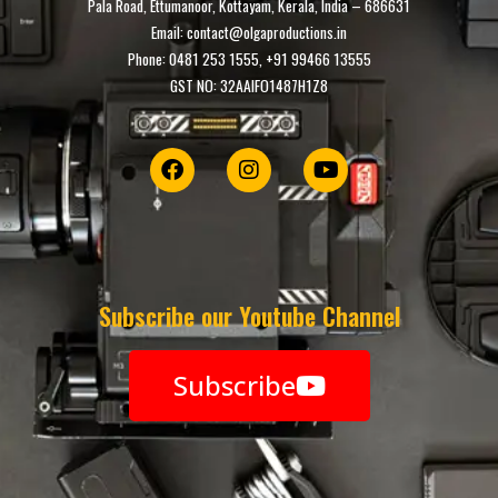
Pala Road, Ettumanoor, Kottayam, Kerala, India – 686631
Email: contact@olgaproductions.in
Phone: 0481 253 1555, +91 99466 13555
GST NO: 32AAIFO1487H1Z8
Subscribe our Youtube Channel
Subscribe