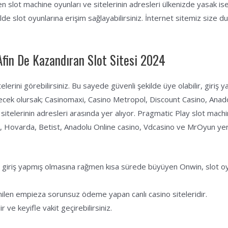
en slot machine oyunları ve sitelerinin adresleri ülkenizde yasak is
şekilde slot oyunlarına erişim sağlayabilirsiniz. İnternet sitemiz size 
 Afin De Kazandıran Slot Sitesi 2024
telerini görebilirsiniz. Bu sayede güvenli şekilde üye olabilir, giriş
 gelecek olursak; Casinomaxi, Casino Metropol, Discount Casino, Ana
sitelerinin adresleri arasında yer alıyor. Pragmatic Play slot mach
 Hovarda, Betist, Anadolu Online casino, Vdcasino ve MrOyun yer
i giriş yapmış olmasına rağmen kısa sürede büyüyen Onwin, slot oyun
nilen empieza sorunsuz ödeme yapan canlı casino siteleridir.
 ve keyifle vakit geçirebilirsiniz.