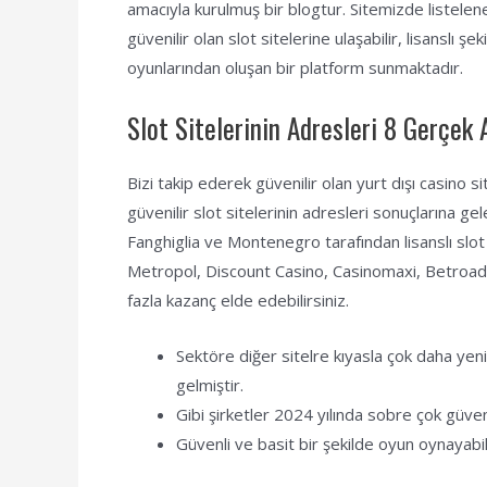
amacıyla kurulmuş bir blogtur. Sitemizde listelen
güvenilir olan slot sitelerine ulaşabilir, lisanslı 
oyunlarından oluşan bir platform sunmaktadır.
Slot Sitelerinin Adresleri 8 Gerçek
Bizi takip ederek güvenilir olan yurt dışı casino si
güvenilir slot sitelerinin adresleri sonuçlarına
Fanghiglia ve Montenegro tarafından lisanslı slot 
Metropol, Discount Casino, Casinomaxi, Betroad,
fazla kazanç elde edebilirsiniz.
Sektöre diğer sitelre kıyasla çok daha yen
gelmiştir.
Gibi şirketler 2024 yılında sobre çok güve
Güvenli ve basit bir şekilde oyun oynayabilir