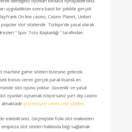
erek dilediğiniz oyunları bedava oynayabilirsiniz.
rı uyguladıktan sonra basit bir şekilde gerçek
PlayFrank On line casino, Casino Planet, Unibet
üler slot siteleridir. Türkiye’de yasal olarak
dresleri ” Spor Toto Başkanlığı ” tarafından
lot machine game siteleri listesine gelecek
ek bonus veren gerçek paralı lisanslı en
risinde slot oyunu yoktur. Güvenilir ve yasal
slot oyunları oynamak istiyorsanız yurt dışı casino
er almaktadır
promosyon veren coin siteleri
.
lde edebilirsiniz. Geçmişteki fiziki slot makineleri
rı empieza slot siteleri hakkında bilgi sağlamak