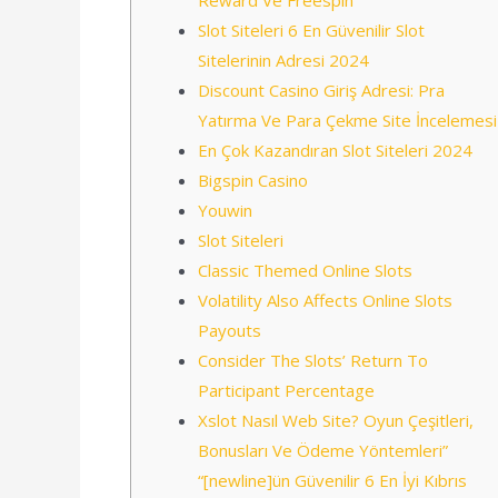
Reward Ve Freespin
Slot Siteleri 6 En Güvenilir Slot
Sitelerinin Adresi 2024
Discount Casino Giriş Adresi: Pra
Yatırma Ve Para Çekme Site İncelemesi
En Çok Kazandıran Slot Siteleri 2024
Bigspin Casino
Youwin
Slot Siteleri
Classic Themed Online Slots
Volatility Also Affects Online Slots
Payouts
Consider The Slots’ Return To
Participant Percentage
Xslot Nasıl Web Site? Oyun Çeşitleri,
Bonusları Ve Ödeme Yöntemleri”
“[newline]ün Güvenilir 6 En İyi Kıbrıs