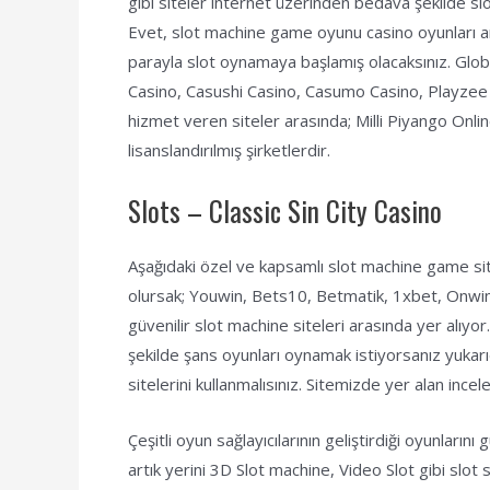
gibi siteler internet üzerinden bedava şekilde slo
Evet, slot machine game oyunu casino oyunları ar
parayla slot oynamaya başlamış olacaksınız. Globa
Casino, Casushi Casino, Casumo Casino, Playzee 
hizmet veren siteler arasında; Milli Piyango Online
lisanslandırılmış şirketlerdir.
Slots – Classic Sin City Casino
Aşağıdaki özel ve kapsamlı slot machine game sitel
olursak; Youwin, Bets10, Betmatik, 1xbet, Onwin
güvenilir slot machine siteleri arasında yer alıyo
şekilde şans oyunları oynamak istiyorsanız yukarıd
sitelerini kullanmalısınız. Sitemizde yer alan inc
Çeşitli oyun sağlayıcılarının geliştirdiği oyunlarını
artık yerini 3D Slot machine, Video Slot gibi slot 