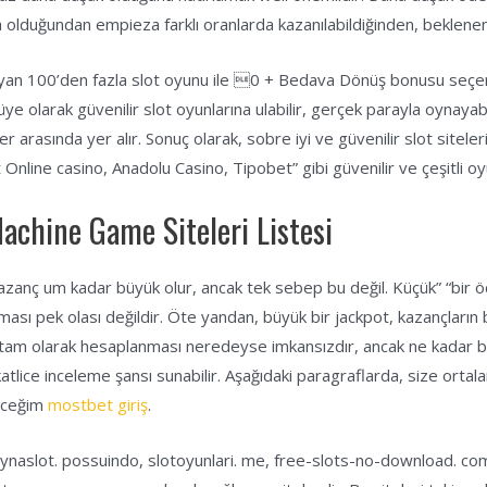
rda olduğundan empieza farklı oranlarda kazanılabildiğinden, beklenen
n 100’den fazla slot oyunu ile 0 + Bedava Dönüş bonusu seçeneğin
ye olarak güvenilir slot oyunlarına ulabilir, gerçek parayla oynayabili
ler arasında yer alır. Sonuç olarak, sobre iyi ve güvenilir slot site
nline casino, Anadolu Casino, Tipobet” gibi güvenilir ve çeşitli oyu
achine Game Siteleri Listesi
azanç um kadar büyük olur, ancak tek sebep bu değil. Küçük” “bir ödü
sı pek olası değildir. Öte yandan, büyük bir jackpot, kazançların 
ın tam olarak hesaplanması neredeyse imkansızdır, ancak ne kadar b
kkatlice inceleme şansı sunabilir. Aşağıdaki paragraflarda, size ort
receğim
mostbet giriş
.
oynaslot. possuindo, slotoyunlari. me, free-slots-no-download. co