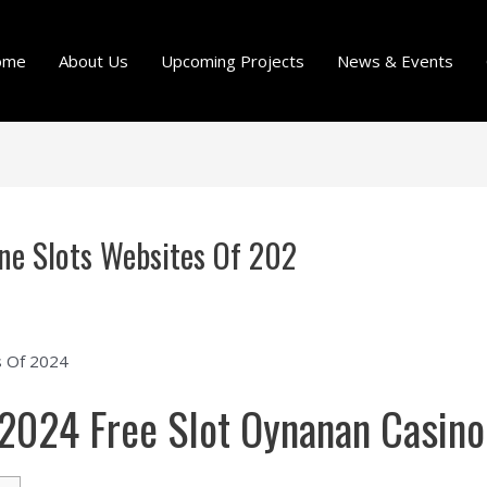
ome
About Us
Upcoming Projects
News & Events
ne Slots Websites Of 202
s Of 2024
 2024 Free Slot Oynanan Casino 