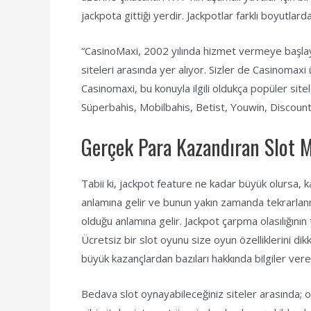
jackpota gittiği yerdir. Jackpotlar farklı boyutla
“CasinoMaxi, 2002 yılında hizmet vermeye başlaya
siteleri arasında yer alıyor. Sizler de Casinomaxi ü
Casinomaxi, bu konuyla ilgili oldukça popüler site
Süperbahis, Mobilbahis, Betist, Youwin, Discount O
Gerçek Para Kazandıran Slot M
Tabii ki, jackpot feature ne kadar büyük olursa, k
anlamına gelir ve bunun yakın zamanda tekrarlanma
olduğu anlamına gelir. Jackpot çarpma olasılığın
Ücretsiz bir slot oyunu size oyun özelliklerini di
büyük kazançlardan bazıları hakkında bilgiler ve
Bedava slot oynayabileceğiniz siteler arasında; 