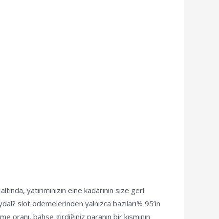
ltında, yatırımınızın eine kadarının size geri
faydal? slot ödemelerinden yalnızca bazıları% 95’in
me oranı, bahse girdiğiniz paranın bir kısmının